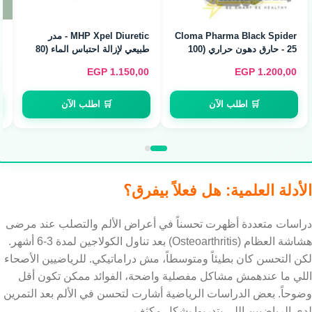
Ahmed Ali Creatine HCL -
Tractor Citrulline Malate 3000
- سيترولين ماليت لضخ الدم
كرياتين HCL سريع الامتصاص
(120 Servings)
(120g / 40 Servings)
EGP
900,00
EGP
400,00
🛒 اطلب الآن
🛒 اطلب الآن
الأدلة العلمية: هل فعلاً بيفرق؟
دراسات متعددة أظهرت تحسناً في أعراض الألم والتصلب عند مرضى
هشاشة العظام (Osteoarthritis) بعد تناول الكولاجين لمدة 3-6 أشهر.
لكن التحسن كان بطيئاً ومتوسطاً، مش دراماتيكي. للرياضيين الأصحاء
اللي ما عندهمش مشاكل مفصلية واضحة، الفوائد ممكن تكون أقل
وضوحاً. بعض الدراسات الرياضية أشارت لتحسن في الألم بعد التمرين
لدى الرياضيين اللي يتدربوا بشكل مكثف.