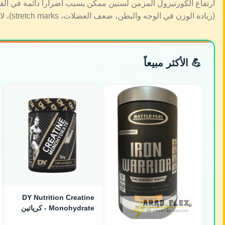
(زيادة الوزن في الوجه والبطن، ضعف العضلات، stretch marks)، لازم تزور طبيب غدد صماء فوراً.
💪 الأكثر مبيعاً
DY Nutrition Creatine
Monohydrate - كرياتين
مونوهيدرات نقي (300g)