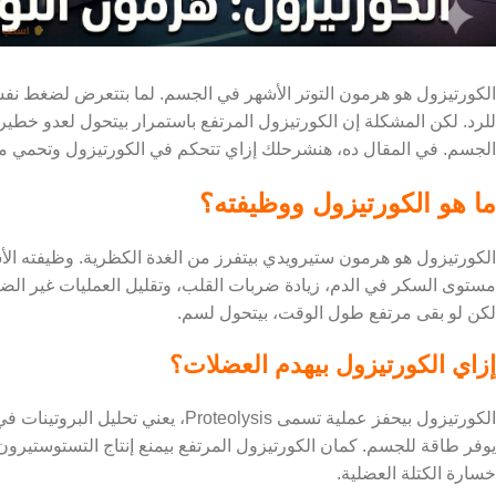
الكورتيزول هو هرمون التوتر الأشهر في الجسم. لما بتتعرض لضغط ن
للرد. لكن المشكلة إن الكورتيزول المرتفع باستمرار بيتحول لعدو خطير
الجسم. في المقال ده، هنشرحلك إزاي تتحكم في الكورتيزول وتحمي م
ما هو الكورتيزول ووظيفته؟
الكورتيزول هو هرمون ستيرويدي بيتفرز من الغدة الكظرية. وظيفته 
مستوى السكر في الدم، زيادة ضربات القلب، وتقليل العمليات غير الضر
لكن لو بقى مرتفع طول الوقت، بيتحول لسم.
إزاي الكورتيزول بيهدم العضلات؟
الكورتيزول بيحفز عملية تسمى eolysis
يوفر طاقة للجسم. كمان الكورتيزول المرتفع بيمنع إنتاج التستوستيرون
خسارة الكتلة العضلية.