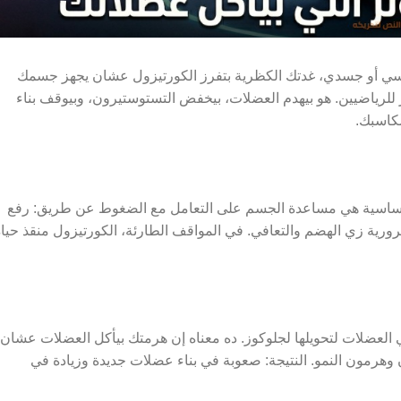
فسي أو جسدي، غدتك الكظرية بتفرز الكورتيزول عشان يجهز جسمك
 للرياضيين. هو بيهدم العضلات، بيخفض التستوستيرون، وبيوقف بناء
كاسبك.
الأساسية هي مساعدة الجسم على التعامل مع الضغوط عن طريق: رفع
ورية زي الهضم والتعافي. في المواقف الطارئة، الكورتيزول منقذ حياة
Prot، يعني تحليل البروتينات في العضلات لتحويلها لجلوكوز. ده معناه إن هرمتك بيأكل العضلات عشان
 وهرمون النمو. النتيجة: صعوبة في بناء عضلات جديدة وزيادة في