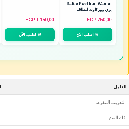
Battle Fuel Iron Warrior -
بري ووركاوت للطاقة
والتركيز (30 Servings)
EGP
1.150,00
EGP
750,00
🛒 اطلب الآن
🛒 اطلب الآن
العامل
ا
التدريب المفرط
ي
قلة النوم
ي