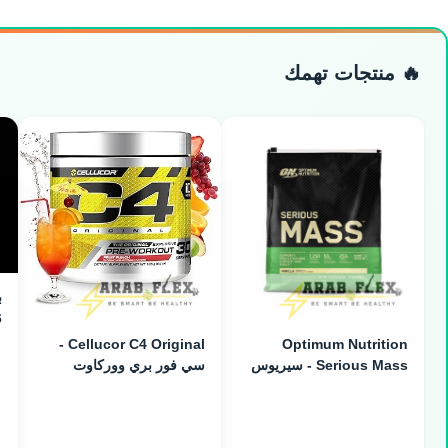
🔥 منتجات تهمك
ب
6
Cellucor C4 Original -
Optimum Nutrition
Serious Mass - سيريوس
سي فور بري ووركاوت
ماس جينر (5.44kg / 16
(195g / 30 Servings)
Servings)