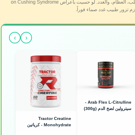
ارتفاع الكورتيزول المزمن لسنين ممكن يسبب أضراراً دائمة في القلب، العظام، والغدد. لو حسيت بأعراض on Cushing Syndrome
›
‹
Arab Flex L-Citrulline -
سيترولين لضخ الدم (300g)
Tractor Creatine
Monohydrate - كرياتين
ميكرونايزد (240g / 80