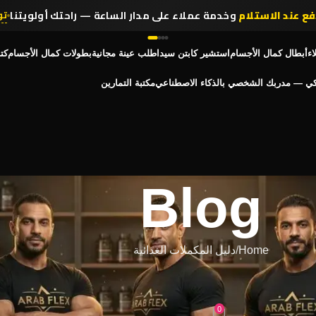
انضم لأكثر من
,314,000 رياضي
في مصر يثقون في عرب فليكس
تسو
اء
أبطال كمال الأجسام
استشير كابتن سيد
اطلب عينة مجانية
بطولات كمال الأجسام
كت
كي — مدربك الشخصي بالذكاء الاصطناعي
مكتبة التمارين
Blog
Home
دليل المكملات الغذائية
لات الغذائية
وتر اللي بيأكل عضلاتك
0
On أبريل 12, 2026