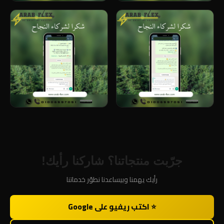
جرّبت منتجاتنا؟ شاركنا رأيك!
رأيك يهمنا وبيساعدنا نطوّر خدماتنا
⭐ اكتب ريفيو على Google