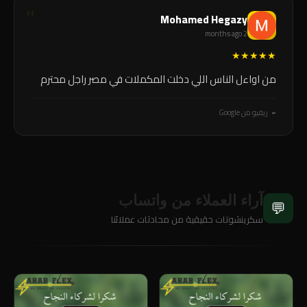
Mohamed Hegazy
2 months ago
★
★
★
★
★
من اواءل الناس اللي دخلت المكملات في مصر راجل محترم
ريفيو من Google
آراء العملاء من واتساب
💬
سكرينشوتات حقيقية من محادثات عملائنا