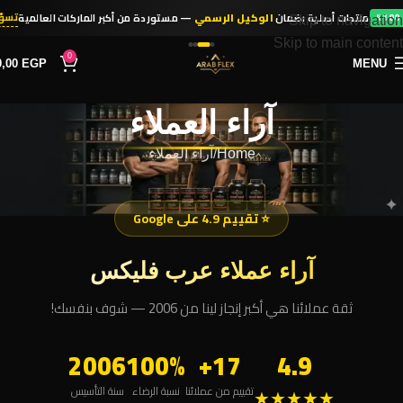
تسوّ
منتجات أصلية بضمان
الوكيل الرسمي
— مستوردة من أكبر الماركات العالمية
%
Skip to navigation
Skip to main content
0
0,00
EGP
MENU
آراء العملاء
Home
آراء العملاء
⭐ تقييم 4.9 على Google
آراء عملاء عرب فليكس
ثقة عملائنا هي أكبر إنجاز لينا من 2006 — شوف بنفسك!
2006
100%
17+
4.9
تقييم من عملائنا
نسبة الرضاء
سنة التأسيس
★
★
★
★
★