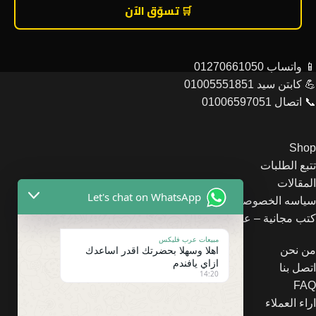
🛒 تسوّق الآن
📱 واتساب 01270661050
💪 كابتن سيد 01005551851
📞 اتصال 01006597051
Shop
تتبع الطلبات
المقالات
Let's chat on WhatsApp
سياسه الخصوصيه
كتب مجانية – عرب فليكس
مبيعات عرب فليكس
اهلا وسهلا بحضرتك اقدر اساعدك
من نحن
ازاي يافندم
اتصل بنا
14:20
FAQ
اراء العملاء