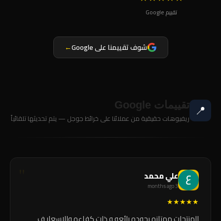
تقييم Google
شوف تقييمنا على Google
←
تقييمات Google
📍
ريفيوهات حقيقية من عملائنا على خرائط جوجل — يتم تحديثها تلقائياً
علي محمد
3 months ago
★
★
★
★
★
المنتجات ممتازه بجوده رائعه و ذات كفاءه والاسعار ف