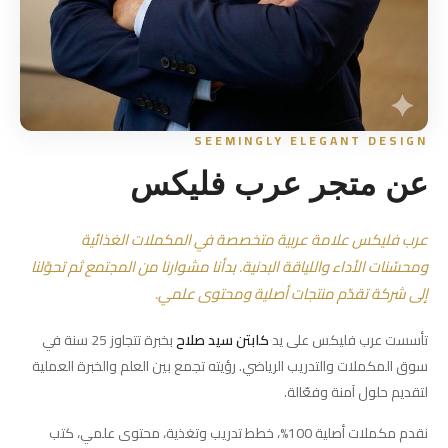
SEEMINGLY ELEGANT DESIGN
عن متجر عرب فليكس
عرب فليكس علامة عربية متخصصة في المكملات الغذائية
ومحسّنات الأداء واللياقة البدنية. بدأنا مشوارنا من المجتمع ثم تحوّلنا
إلى شركة تقدّم منتجات أصلية ومحتوى علمي.
تأسست عرب فليكس على يد
كابتن سيد صلاح
بخبرة تتجاوز 25 سنة في
سوق المكملات والتدريب الرياضي. رؤيته تجمع بين العلم والخبرة العملية
لتقديم حلول آمنة وفعّالة.
نقدم مكملات أصلية 100%، خطط تدريب وتغذية، محتوى علمي، كتب