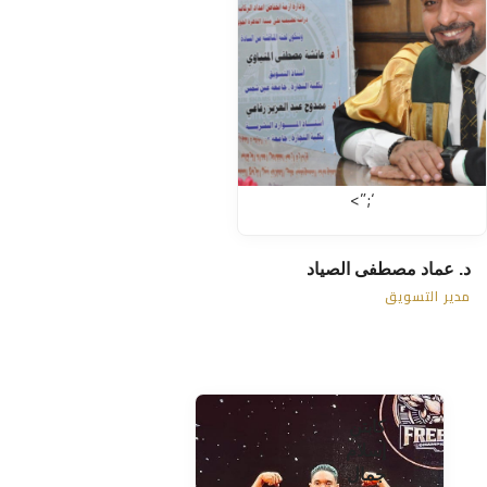
‘;”>
📢
د. عماد مصطفى الصياد
مدير التسويق
كابتن
إسلام
جمال