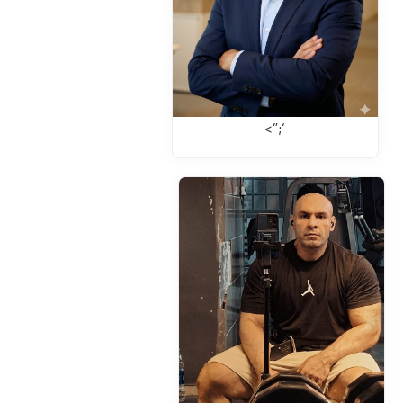
‘;”>
💪