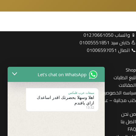
📱 واتساب 01270661050
💪 كابتن سيد 01005551851
📞 اتصال 01006597051
Shop
Let's chat on WhatsApp
تتبع الطلبات
المقالات
سياسه الخصوصيه
مبيعات عرب فليكس
اهلا وسهلا بحضرتك اقدر اساعدك
كتب مجانية – عرب فليكس
ازاي يافندم
13:32
من نحن
اتصل بنا
FAQ