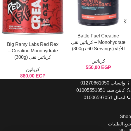
إضافة إلى السلة
Battle Fuel Creatine
قراءة المزيد
Monohydrate – كرياتين نقي
Big Ramy Labs Red Rex
للأداء (300g / 60 Servings)
Creatine Monohydrate –
كرياتين نقي (300g)
كرياتين
550,00
EGP
كرياتين
880,00
EGP
📱 واتساب 01270661050
💪 كابتن سيد 01005551851
📞 اتصال 01006597051
Shop
تتبع الطلبات