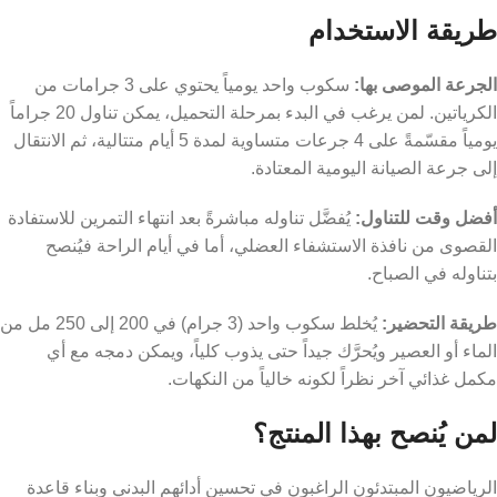
طريقة الاستخدام
الجرعة الموصى بها:
سكوب واحد يومياً يحتوي على 3 جرامات من
الكرياتين. لمن يرغب في البدء بمرحلة التحميل، يمكن تناول 20 جراماً
يومياً مقسّمةً على 4 جرعات متساوية لمدة 5 أيام متتالية، ثم الانتقال
إلى جرعة الصيانة اليومية المعتادة.
أفضل وقت للتناول:
يُفضَّل تناوله مباشرةً بعد انتهاء التمرين للاستفادة
القصوى من نافذة الاستشفاء العضلي، أما في أيام الراحة فيُنصح
بتناوله في الصباح.
طريقة التحضير:
يُخلط سكوب واحد (3 جرام) في 200 إلى 250 مل من
الماء أو العصير ويُحرَّك جيداً حتى يذوب كلياً، ويمكن دمجه مع أي
مكمل غذائي آخر نظراً لكونه خالياً من النكهات.
لمن يُنصح بهذا المنتج؟
الرياضيون المبتدئون الراغبون في تحسين أدائهم البدني وبناء قاعدة