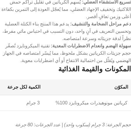
تسريع الاستشفاء العضلي:
يُسهم الكرياتين في تقليل تراكم حمض
اللاكتيك وتخفيف الإجهاد العضلي، مما يُعجّل العودة إلى التمرين بكفاءة
أعلى وزمن تعافٍ أقصر.
دعم مراحل الضخامة والتنشيف:
يدعم هذا المنتج بناء الكتلة العضلية
وتحسين التعريف في آنٍ واحد، دون التسبب في احتباس مائي مفرط،
نظراً لدقة جزيئاته وسرعة امتصاصه.
سهولة الهضم وانعدام الاضطرابات المعدية:
تقنية الميكرونايزد تُصغّر
حجم جزيئات الكرياتين بشكل ملحوظ، مما يُيسّر امتصاصه في الجهاز
الهضمي ويُقلّل من احتمالية الانتفاخ أو أي اضطرابات معوية.
المكونات والقيمة الغذائية
المكوّن
الكمية لكل جرعة
كرياتين مونوهيدرات ميكرونايزد 100%
3 جرام
حجم الجرعة: 3 جرام (سكوب واحد) | عدد الجرعات: 80 جرعة