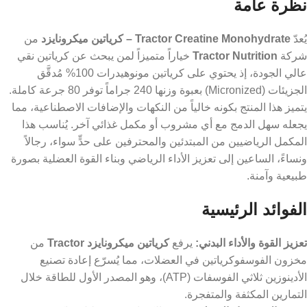
نظرة عامة
يُعدّ
Tractor Creatine Monohydrate – كرياتين ميكرونايزد
من
شركة
Tractor Nutrition
خياراً متميزاً لمن يبحث عن كرياتين نقي
عالي الجودة، إذ يحتوي على كرياتين مونوهيدرات 100% مُدقَّق
الجزيئات (Micronized) بعبوة وزنها 240 جراماً توفر 80 جرعة كاملة.
يتميز هذا المنتج بكونه خالياً من النكهات والإضافات الاصطناعية، مما
يجعله سهل الدمج مع أي مشروب أو مكمل غذائي آخر. يُناسب هذا
المكمل الرياضيين من المبتدئين والمحترفين على حدٍّ سواء، رجالاً
ونساءً، الساعين إلى تعزيز الأداء الرياضي وبناء القوة العضلية بصورة
طبيعية وآمنة.
الفوائد الرئيسية
تعزيز القوة والأداء البدني:
يرفع
كرياتين ميكرونايزد Tractor
من
مخزون الفوسفوكرياتين في العضلات، مما يُسرّع إعادة تصنيع
الأدينوزين ثلاثي الفوسفات (ATP)، وهو المصدر الأول للطاقة خلال
التمارين المكثفة والمتفجرة.