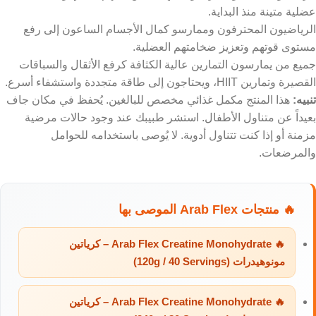
عضلية متينة منذ البداية.
الرياضيون المحترفون وممارسو كمال الأجسام الساعون إلى رفع
مستوى قوتهم وتعزيز ضخامتهم العضلية.
جميع من يمارسون التمارين عالية الكثافة كرفع الأثقال والسباقات
القصيرة وتمارين HIIT، ويحتاجون إلى طاقة متجددة واستشفاء أسرع.
تنبيه:
هذا المنتج مكمل غذائي مخصص للبالغين. يُحفظ في مكان جاف
بعيداً عن متناول الأطفال. استشر طبيبك عند وجود حالات مرضية
مزمنة أو إذا كنت تتناول أدوية. لا يُوصى باستخدامه للحوامل
والمرضعات.
🔥 منتجات Arab Flex الموصى بها
🔥 Arab Flex Creatine Monohydrate – كرياتين
مونوهيدرات (120g / 40 Servings)
🔥 Arab Flex Creatine Monohydrate – كرياتين