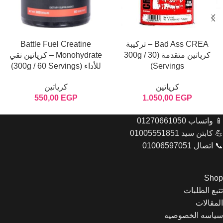
إضافة إلى السلة
إضافة إلى السلة
Bad Ass CREA – تركيبة
Battle Fuel Creatine
كرياتين متقدمة (300g / 30
Monohydrate – كرياتين نقي
Servings)
للأداء (300g / 60 Servings)
كرياتين
كرياتين
550,00
EGP
1.050,00
EGP
📱 واتساب 01270661050
💪 كابتن سيد 01005551851
📞 اتصال 01006597051
Shop
تتبع الطلبات
المقالات
سياسه الخصوصيه