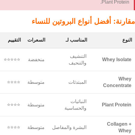
السمنة.
⚠️ حساسية اللاكتوز:
لو عندك انتفاخ، اختاري Whey Isolate أو
Plant Protein.
مقارنة: أفضل أنواع البروتين للنساء
النوع
المناسب لـ
السعرات
التقييم
التنشيف
Whey Isolate
منخفضة
⭐⭐⭐⭐⭐
والتنحيف
Whey
المبتدئات
متوسطة
⭐⭐⭐⭐
Concentrate
النباتيات
Plant Protein
متوسطة
⭐⭐⭐⭐
والحساسية