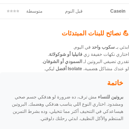
Collagen +
البشرة والمفاصل
متوسطة
⭐⭐⭐⭐
Whey
Casein
قبل النوم
متوسطة
⭐⭐⭐⭐
💪 نصائح للبنات المبتدئات
ابدئي بـ
سكوب واحد
في اليوم.
اختاري نكهات خفيفة زي
فانيليا أو شوكولاتة
.
تقدري تضيفي البروتين لـ
السمودي أو الشوفان
.
لو عندك مشاكل هضمية،
Isolate أفضل
ليكي.
خاتمة
بروتين للنساء
مش ترف، ده ضرورة لو هدفكي جسم صحي
ومشدود. اختاري النوع اللي يناسب هدفكي وهضمك. البروتين
هيساعدكي في التنحيف أكتر مما تتخيلي، وده بشرط التمرين