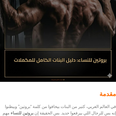
مقدمة
في العالم العربي، كتير من البنات بيخافوا من كلمة “بروتين” وبيظنوا
إنه بس للرجال اللي بيرفعوا حديد. بس الحقيقة إن
بروتين للنساء
مهم