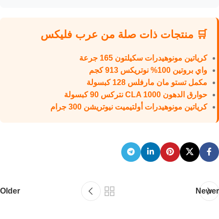
المنتظم والأكل النظيف. ابدئي رحلتك دلوقتي.
🛒 منتجات ذات صلة من عرب فليكس
كرياتين مونوهيدرات سكيلتون 165 جرعة
واي بروتين 100% نوتريكس 913 كجم
مكمل تستو مان مارفلس 128 كبسولة
حوارق الدهون CLA 1000 نتركس 90 كبسولة
كرياتين مونوهيدرات أولتيميت نيوتريشن 300 جرام