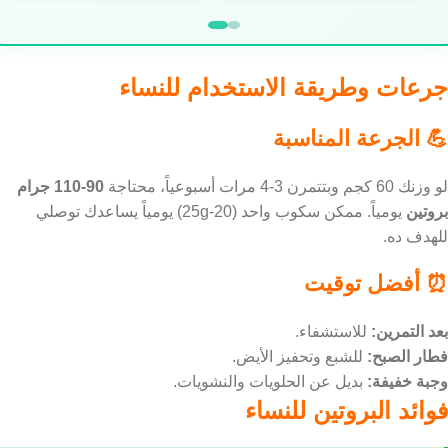
🛒 اطلب الآن
🛒 اطلب الآن
جرعات وطريقة الاستخدام للنساء
💪 الجرعة المناسبة
لو وزنك 60 كجم وبتتمرن 3-4 مرات أسبوعياً، محتاجة
90-110 جرام
بروتين
يومياً. ممكن سكوب واحد (20-25g) يومياً يساعدك توصلي
للهدف ده.
⏰ أفضل توقيت
بعد التمرين:
للاستشفاء.
فطار الصبح:
للشبع وتحفيز الأيض.
وجبة خفيفة:
بديل عن الحلويات والنشويات.