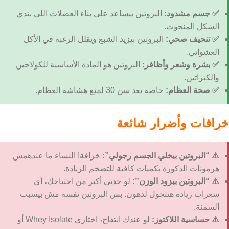
فوائد البروتين للنساء
✅ جسم مشدود:
البروتين بيساعد على بناء العضلات اللي بتدي
الشكل المنحوت.
✅ تنحيف صحي:
البروتين بيزيد الشبع ويقلل الرغبة في الأكل
العشوائي.
✅ بشرة وشعر وأظافر:
البروتين هو المادة الأساسية للكولاجين
والكيراتين.
✅ صحة العظام:
خاصة بعد سن 30 لمنع هشاشة العظام.
خرافات وأضرار شائعة
⚠️ “البروتين بيخلي الجسم رجولي”:
خرافة! النساء ما عندهمش
هرمونات الذكورة بكميات كافية للتضخم الزيادة.
⚠️ “البروتين بيزود الوزن”:
لو خدتي أكتر من احتياجك، أي
سعرات زيادة هتتحول لدهون. بس البروتين نفسه مش بيسبب