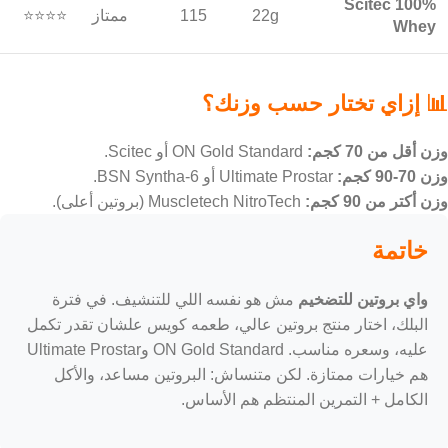
Scitec 100%
22g
115
ممتاز
⭐⭐⭐⭐
Whey
📊 إزاي تختار حسب وزنك؟
وزن أقل من 70 كجم:
ON Gold Standard أو Scitec.
وزن 70-90 كجم:
Ultimate Prostar أو BSN Syntha-6.
وزن أكتر من 90 كجم:
Muscletech NitroTech (بروتين أعلى).
خاتمة
واي بروتين للتضخيم
مش هو نفسه اللي للتنشيف. في فترة
البلك، اختار منتج بروتين عالي، طعمه كويس علشان تقدر تكمل
عليه، وسعره مناسب. ON Gold Standard وUltimate Prostar
هم خيارات ممتازة. لكن متنساش: البروتين مساعد، والأكل
الكامل + التمرين المنتظم هم الأساس.