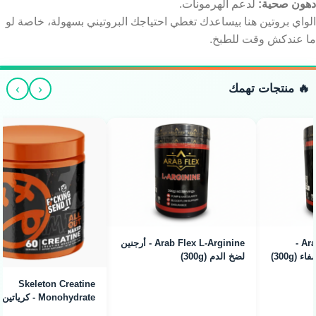
دهون صحية:
لدعم الهرمونات.
الواي بروتين هنا بيساعدك تغطي احتياجك البروتيني بسهولة، خاصة لو
ما عندكش وقت للطبخ.
›
‹
🔥 منتجات تهمك
Skeleton Creatine
بروتين أيزو ريد ركس بيج رامي 2
Monohydrate - كرياتين
كجم 60 جرعة
ميكرونايزد (300g / 100