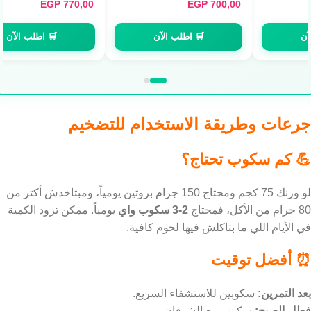
EGP
3.300,00
EGP
770,00
Servings)
🛒 اطلب الآن
🛒 اطلب الآن
جرعات وطريقة الاستخدام للتضخيم
💪 كم سكوب تحتاج؟
لو وزنك 75 كجم ومحتاج 150 جرام بروتين يومياً، ومبتاخدش أكتر من
80 جرام من الأكل، فمحتاج
2-3 سكوب واي
يومياً. ممكن تزود الكمية
في الأيام اللي ما بتاكلش فيها لحوم كافية.
⏰ أفضل توقيت
بعد التمرين:
سكوبين للاستشفاء السريع.
فطار الصبح:
سكوب مع الشوفان.