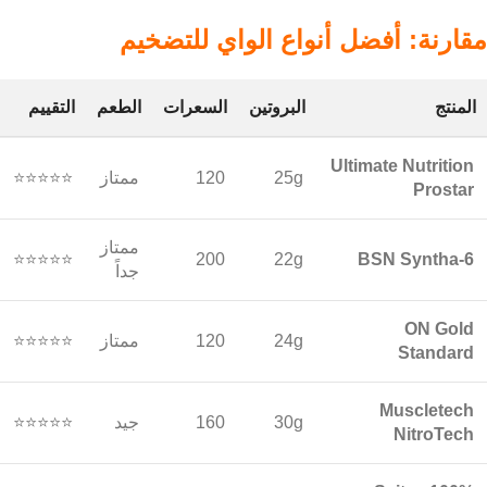
مقارنة: أفضل أنواع الواي للتضخيم
المنتج
البروتين
السعرات
الطعم
التقييم
Ultimate Nutrition
25g
120
ممتاز
⭐⭐⭐⭐⭐
Prostar
ممتاز
⭐⭐⭐⭐⭐
200
22g
BSN Syntha-6
جداً
ON Gold
24g
120
ممتاز
⭐⭐⭐⭐⭐
Standard
Muscletech
30g
160
جيد
⭐⭐⭐⭐⭐
NitroTech