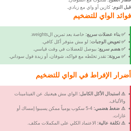
قبل النوم:
كازين أو واي مع زبادي.
فوائد الواي للتضخيم
✅ بناء عضلات سريع:
خاصة بعد تمرين الweights.
✅ تعويض الوجبات:
لو مش متوفر أكل كافي.
✅ هضم سريع:
بيوصل للعضلات في وقت قياسي.
✅ مرونة:
تقدر تخلطه مع فواكه، شوفان، أو زبدة فول سوداني.
أضرار الإفراط في الواي للتضخيم
⚠️ استبدال الأكل الكامل:
الواي مش هيغنيك عن الفيتامينات
والألياف.
⚠️ ضغط هضمي:
4-5 سكوب يومياً ممكن يسببوا إمساك أو
غازات.
⚠️ تكلفة عالية:
الاعتماد الكلي على المكملات مكلف.