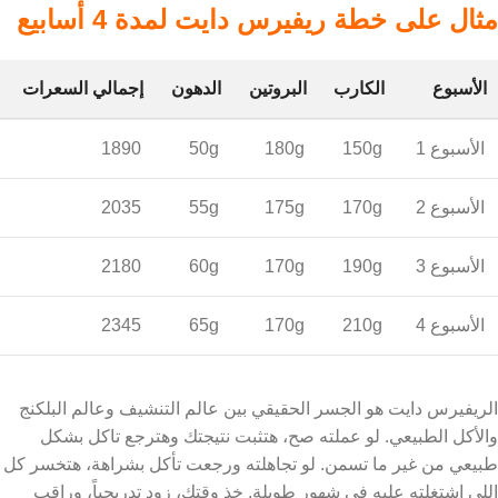
مثال على خطة ريفيرس دايت لمدة 4 أسابيع
الأسبوع
الكارب
البروتين
الدهون
إجمالي السعرات
الأسبوع 1
150g
180g
50g
1890
الأسبوع 2
170g
175g
55g
2035
الأسبوع 3
190g
170g
60g
2180
الأسبوع 4
210g
170g
65g
2345
الريفيرس دايت هو الجسر الحقيقي بين عالم التنشيف وعالم البلكنج
والأكل الطبيعي. لو عملته صح، هتثبت نتيجتك وهترجع تاكل بشكل
طبيعي من غير ما تسمن. لو تجاهلته ورجعت تأكل بشراهة، هتخسر كل
اللي اشتغلته عليه في شهور طويلة. خذ وقتك، زود تدريجياً، وراقب