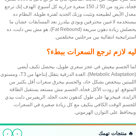
فجأة، بتزود من 50 لـ 150 سعرة حرارية كل أسبوع. الهدف إنك ترجع
معدل الأيض لطبيعته وتثبت وزنك الجديد لفترة طويلة. النظام ده
بيستخدمه لاعبين محترفين وبودي بيلدرز بعد المسابقات عشان ما
يحصلش زيادة دهون سريعة (Fat Rebound). هو مش بس دايت، ده
استراتيجية انتقالية بين مرحلتين مختلفتين.
ليه لازم ترجع السعرات ببطء؟
لما الجسم بيعيش في عجز سعري طويل، بيحصل تكيف أيضي
(Metabolic Adaptation). الغدة الدرقية بتقلل إنتاجها من T3، ومستوى
الليبتين بينخفض بشكل حاد، والجسم بيحرق سعرات أقل بكثير من
المتوقع. لو زودت الأكل فجأة، الجسم مش مستعد يستقبل الطاقة
الزايدة، فبيخزنها على طول كدهون تحت الجلد. الريفيرس دايت بيدي
للجسم الوقت الكافي يتكيف مع كل زيادة صغيرة في السعرات،
وبيحافظ على التوازن الهرموني.
›
‹
🔥 منتجات تهمك