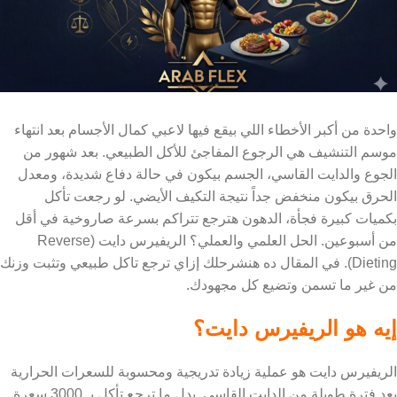
واحدة من أكبر الأخطاء اللي بيقع فيها لاعبي كمال الأجسام بعد انتهاء
موسم التنشيف هي الرجوع المفاجئ للأكل الطبيعي. بعد شهور من
الجوع والدايت القاسي، الجسم بيكون في حالة دفاع شديدة، ومعدل
الحرق بيكون منخفض جداً نتيجة التكيف الأيضي. لو رجعت تأكل
بكميات كبيرة فجأة، الدهون هترجع تتراكم بسرعة صاروخية في أقل
من أسبوعين. الحل العلمي والعملي؟ الريفيرس دايت (Reverse
Dieting). في المقال ده هنشرحلك إزاي ترجع تاكل طبيعي وتثبت وزنك
من غير ما تسمن وتضيع كل مجهودك.
إيه هو الريفيرس دايت؟
الريفيرس دايت هو عملية زيادة تدريجية ومحسوبة للسعرات الحرارية
بعد فترة طويلة من الدايت القاسي. بدل ما ترجع تأكل بـ 3000 سعرة