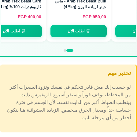
Arab Flex Beast Carb -
كاربوهيدرات 100% (2.1kg)
EGP
2.200,00
EGP
400,00
🛒 اطلب الآن
🛒 اطلب الآن
تحذير مهم
لو حسيت إنك مش قادر تتحكم في نفسك وتزود السعرات أكتر
من المخطط، توقف فوراً واستقر أسبوع. الريفيرس دايت
بيتطلب انضباط أكبر من الدايت نفسه، لأن الجسم في فترة
حساسة جداً ومعدل الحرق منخفض. الزيادة العشوائية هنا بتكون
أخطر من أي مرحلة تانية.