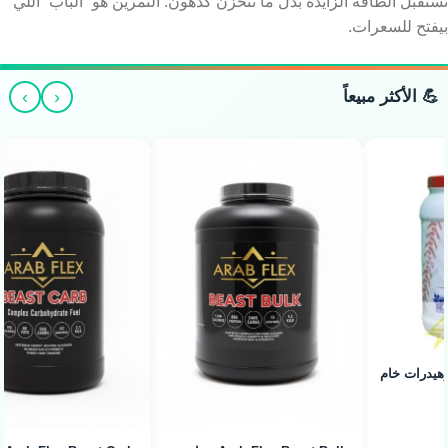
تستقبل الطاقة الزايدة بدل ما تتخزن كدهون. التمرين هو “الباب” اللي
بيفتح للسعرات.
›
‹
💪 الأكثر مبيعاً
Novogen Mass Gainer - ماس
جينر لزيادة الوزن (5.4kg / 16
Servings)