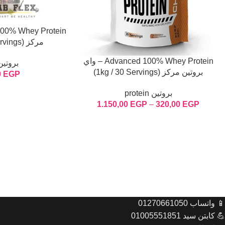
مركز (2.27kg / 65 Servings)
Advanced 100% Whey Protein – واي
بروتين otein
بروتين مركز (1kg / 30 Servings)
0
EGP
بروتين protein
1.150,00
EGP
–
320,00
EGP
📱 واتساب 01270661050
💪 كابتن سيد 01005551851