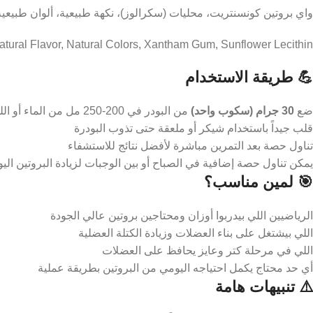
واي بروتين كونسنتريت، محليات (سكرالوز)، نكهة طبيعية، ألوان طبيعية
ural Flavor, Natural Colors, Xantham Gum, Sunflower Lecithin.
💪 طريقة الاستخدام
ضع
30 جرام (سكوب واحد)
من البودر في 200-250 مل من الماء أو اللبن
قلب جيداً باستخدام شيكر أو ملعقة حتى تذوب البودرة
تناول حصة بعد التمرين مباشرة لأفضل نتائج للاستشفاء
يمكن تناول حصة إضافية في الصباح أو بين الوجبات لزيادة البروتين الي
🎯 لمين مناسب؟
الرياضيين اللي بيدربوا أوزان ومحتاجين بروتين عالي الجودة
اللي بيشتغل على بناء العضلات وزيادة الكتلة العضلية
اللي في مرحلة كتر وعايز يحافظ على العضلات
أي حد محتاج يكمل احتياجه اليومي من البروتين بطريقة عملية
⚠️ تنبيهات هامة