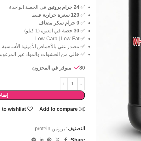
✅
24 جرام بروتين
في الحصة الواحدة
✅
120 سعرة حرارية
فقط
✅
0 جرام سكر مضاف
✅
30 حصة
في العبوة (1 كيلو)
✅ Low-Carb | Low-Fat
✅ مصدر غني بالأحماض الأمينية الأساسية
✅ خالي من الحشوات والمواد غير المرغوبة
80 متوفر في المخزون
إضاف
to wishlist
Add to compare
التصنيف:
بروتين protein
Share: