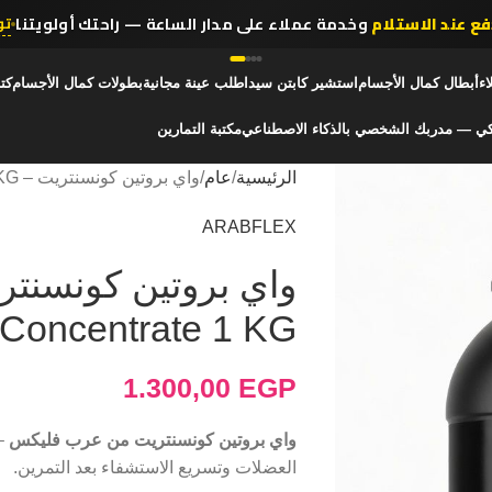
فع عند الاستلام
وخدمة عملاء على مدار الساعة — راحتك أولويتنا
تو
اء
أبطال كمال الأجسام
استشير كابتن سيد
اطلب عينة مجانية
بطولات كمال الأجسام
كت
كي — مدربك الشخصي بالذكاء الاصطناعي
مكتبة التمارين
الرئيسية
عام
واي بروتين كونسنتريت – Whey Protein Concentrate 1 KG
ARABFLEX
Concentrate 1 KG
1.300,00
EGP
واي بروتين كونسنتريت من عرب فليكس
– 
العضلات وتسريع الاستشفاء بعد التمرين.