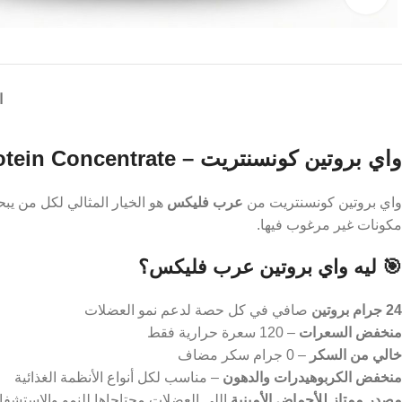
ا
واي بروتين كونسنتريت – Whey Protein Concentrate من عرب فليكس
واي بروتين كونسنتريت من
عرب فليكس
هو الخيار المثالي لكل من يب
مكونات غير مرغوب فيها.
🎯 ليه واي بروتين عرب فليكس؟
24 جرام بروتين
صافي في كل حصة لدعم نمو العضلات
منخفض السعرات
– 120 سعرة حرارية فقط
خالي من السكر
– 0 جرام سكر مضاف
منخفض الكربوهيدرات والدهون
– مناسب لكل أنواع الأنظمة الغذائية
مصدر ممتاز للأحماض الأمينية
اللي العضلات محتاجاها للنمو والاستشفا