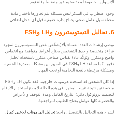
الإنسولين، خصوصًا مع تضخيم غير منضبط وقلة نوم.
وجود اضطراب في السكر ليس مشكلة يتم تجاوزها باختيار مادة
مختلفة، بل عامل صحي يحتاج إدارة حقيقية قبل أي تدخل إضافي.
6. تحاليل التستوستيرون وLH وFSH
توصي إرشادات الغدد الصماء بألا يُشخّص نقص التستوستيرون لمجرد
قراءة منخفضة واحدة. التشخيص يحتاج أعراضًا متوافقة مع انخفاض
واضح ومتكرر، ويُؤكّد عادةً بقياس صباحي متكرر باستخدام تحليل
دقيق. كما تساعد LH وFSH في التمييز بين مشكلة مصدرها الخصية
ومشكلة مرتبطة بالغدة النخامية أو تحت المهاد.
إذا كان الشخص قد استخدم هرمونات خارجية، فقد تكون LH وFSH
منخفضتين نتيجة تثبيط المحور. في هذه الحالة لا يصح استخدام الأرقام
لتصميم بروتوكول ذاتي؛ التاريخ الكامل ومدة التوقف والأعراض
والخصوبة كلها عوامل يحتاج الطبيب لمراجعتها.
لشرح هذه التحاليل بالتفصيل، راجع:
تحاليل الهرمونات للاعبي كمال