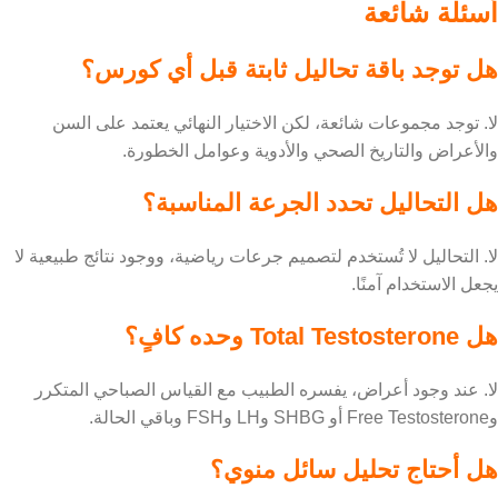
أسئلة شائعة
هل توجد باقة تحاليل ثابتة قبل أي كورس؟
لا. توجد مجموعات شائعة، لكن الاختيار النهائي يعتمد على السن
والأعراض والتاريخ الصحي والأدوية وعوامل الخطورة.
هل التحاليل تحدد الجرعة المناسبة؟
لا. التحاليل لا تُستخدم لتصميم جرعات رياضية، ووجود نتائج طبيعية لا
يجعل الاستخدام آمنًا.
هل Total Testosterone وحده كافٍ؟
لا. عند وجود أعراض، يفسره الطبيب مع القياس الصباحي المتكرر
وFree Testosterone أو SHBG وLH وFSH وباقي الحالة.
هل أحتاج تحليل سائل منوي؟