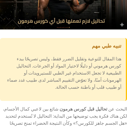
تنبيه طبي مهم
هذا المقال للتوعية وتقليل الضرر فقط، وليس تصريحًا ببدء
كورس هرموني أو دليلًا لاختيار المواد أو الجرعات. التحاليل
الطبيعية لا تجعل الاستخدام غير الطبي للستيرويدات أو
الهرمونات آمنًا، ولا تعوّض التقييم المباشر لدى طبيب غدد صماء
أو طبيب قلب أو باطنة حسب الحالة.
البحث عن
تحاليل قبل كورس هرمون
شائع بين لاعبي كمال الأجسام،
لكن هناك فكرة يجب توضيحها من البداية: التحاليل لا تُستخدم لتحديد
«هل الجسم جاهز للكورس؟» وكأن النتيجة الخضراء تمنح تصريحًا