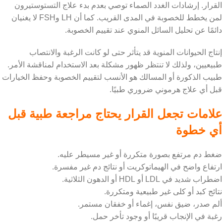
القرار. إرشادات الغدد الصماء توصي بعدم بدء علاج التستوستيرون
لمن يخطط للخصوبة في المدى القريب. كما أن LH وFSH لا يغنيان
دائمًا عن تحليل السائل المنوي عند تقييم الخصوبة.
إنتاج الحيوانات المنوية قد يتأثر حتى لو كانت الرغبة والانتصاب
طبيعيين، ولذلك لا تنتظر ظهور مشكلة بعد الاستخدام لمناقشة الأمر.
طبيب الذكورة أو المسالك هو الأنسب لتقييم الخصوبة وحفظ الخيارات
قبل أي علاج هرموني ضروري طبيًا.
علامات تجعل القرار يحتاج مراجعة طبية قبل
أي خطوة
ضغط دم مرتفع بصورة متكررة أو غير مسيطر عليه.
ارتفاع واضح في الهيماتوكريت أو نتائج دم غير مفسرة.
اضطراب شديد في LDL أو HDL أو الدهون الثلاثية.
نتائج كبد أو كلى غير طبيعية ومتكررة.
ألم صدر، ضيق نفس، إغماء أو خفقان مستمر.
رغبة في الإنجاب قريبًا أو وجود تأخر حمل.