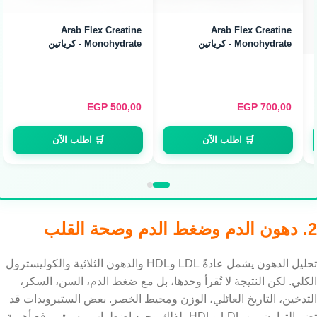
Arab Flex Creatine
Arab Flex Creatine
Monohydrate - كرياتين
Monohydrate - كرياتين
مونوهيدرات (480g / 160
مونوهيدرات (240g / 80
Servings)
Servings)
EGP
500,00
EGP
700,00
🛒 اطلب الآن
🛒 اطلب الآن
2. دهون الدم وضغط الدم وصحة القلب
تحليل الدهون يشمل عادةً LDL وHDL والدهون الثلاثية والكوليسترول
الكلي. لكن النتيجة لا تُقرأ وحدها، بل مع ضغط الدم، السن، السكر،
التدخين، التاريخ العائلي، الوزن ومحيط الخصر. بعض الستيرويدات قد
تضر التوازن بين LDL وHDL، لذلك وجود اضطراب مسبق يرفع أهمية