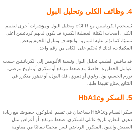
4. وظائف الكلى وتحليل البول
يُستخدم الكرياتينين مع eGFR وتحليل البول ومؤشرات أخرى لتقييم
الكلى. أصحاب الكتلة العضلية الكبيرة قد يكون لديهم كرياتينين أعلى
نسبيًا، كما تؤثر عليه التمارين والجفاف وتناول اللحوم وبعض
المكملات، لذلك لا يُحكم على الكلى من رقم واحد.
قد يناقش الطبيب تحليل البول ونسبة الألبومين إلى الكرياتينين حسب
عوامل الخطورة، خاصةً مع ضغط مرتفع أو سكري أو تاريخ مرضي.
تورم الجسم، بول رغوي أو دموي، قلة البول، أو تدهور متكرر في
النتائج يحتاج تقييمًا طبيًا.
5. السكر وHbA1c
سكر الصيام وHbA1c يساعدان في تقييم الجلوكوز، خصوصًا مع زيادة
دهون البطن، تاريخ عائلي للسكري، ضغط مرتفع، أو أعراض مثل
العطش والتبول المتكرر. الرياضي ليس محميًا تلقائيًا من مقاومة