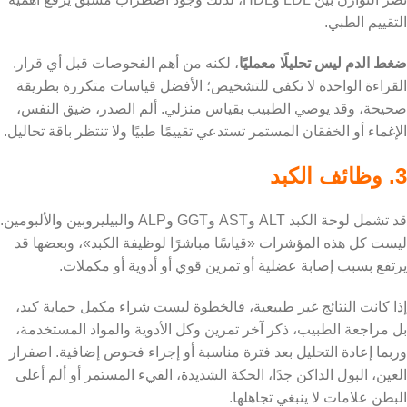
التقييم الطبي.
ضغط الدم ليس تحليلًا معمليًا
، لكنه من أهم الفحوصات قبل أي قرار.
القراءة الواحدة لا تكفي للتشخيص؛ الأفضل قياسات متكررة بطريقة
صحيحة، وقد يوصي الطبيب بقياس منزلي. ألم الصدر، ضيق النفس،
الإغماء أو الخفقان المستمر تستدعي تقييمًا طبيًا ولا تنتظر باقة تحاليل.
3. وظائف الكبد
قد تشمل لوحة الكبد ALT وAST وGGT وALP والبيليروبين والألبومين.
ليست كل هذه المؤشرات «قياسًا مباشرًا لوظيفة الكبد»، وبعضها قد
يرتفع بسبب إصابة عضلية أو تمرين قوي أو أدوية أو مكملات.
إذا كانت النتائج غير طبيعية، فالخطوة ليست شراء مكمل حماية كبد،
بل مراجعة الطبيب، ذكر آخر تمرين وكل الأدوية والمواد المستخدمة،
وربما إعادة التحليل بعد فترة مناسبة أو إجراء فحوص إضافية. اصفرار
العين، البول الداكن جدًا، الحكة الشديدة، القيء المستمر أو ألم أعلى
البطن علامات لا ينبغي تجاهلها.