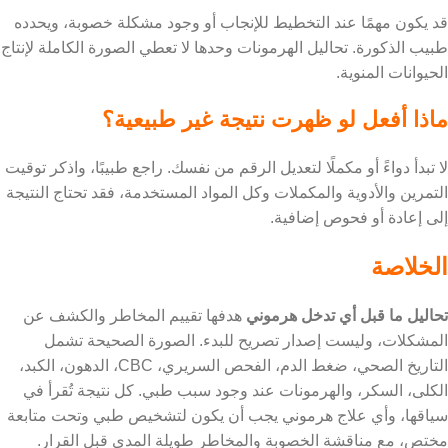
قد يكون مهمًا عند التخطيط للإنجاب أو وجود مشكلة خصوبة، ويحدده
طبيب الذكورة. تحاليل الهرمونات وحدها لا تعطي الصورة الكاملة لإنتاج
الحيوانات المنوية.
ماذا أفعل لو ظهرت نتيجة غير طبيعية؟
لا تبدأ دواءً أو مكملًا لتعديل الرقم من نفسك. راجع طبيبًا، واذكر توقيت
التمرين والأدوية والمكملات وكل المواد المستخدمة، فقد تحتاج النتيجة
إلى إعادة أو فحوص إضافية.
الخلاصة
تحاليل ما قبل أي تدخل هرموني
هدفها تقييم المخاطر والكشف عن
المشكلات، وليست إصدار تصريح للبدء. الصورة الصحيحة تشمل
التاريخ الصحي، ضغط الدم، الفحص السريري، CBC، الدهون، الكبد،
الكلى، السكر، والهرمونات عند وجود سبب طبي. كل نتيجة تُقرأ في
سياقها، وأي علاج هرموني يجب أن يكون لتشخيص طبي وتحت متابعة
مختص، مع مناقشة الخصوبة والمخاطر طويلة المدى قبل القرار.