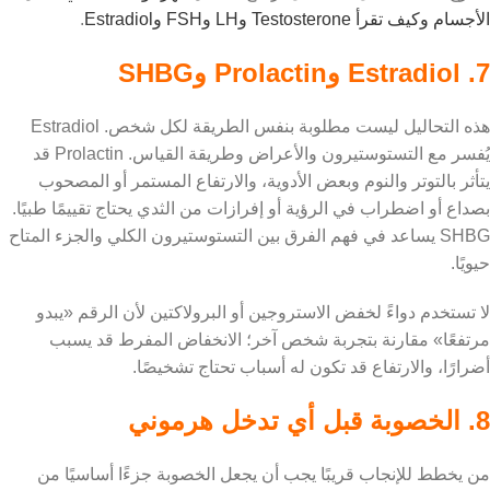
الأجسام وكيف تقرأ Testosterone وLH وFSH وEstradiol
.
7. Estradiol وProlactin وSHBG
هذه التحاليل ليست مطلوبة بنفس الطريقة لكل شخص. Estradiol
يُفسر مع التستوستيرون والأعراض وطريقة القياس. Prolactin قد
يتأثر بالتوتر والنوم وبعض الأدوية، والارتفاع المستمر أو المصحوب
بصداع أو اضطراب في الرؤية أو إفرازات من الثدي يحتاج تقييمًا طبيًا.
SHBG يساعد في فهم الفرق بين التستوستيرون الكلي والجزء المتاح
حيويًا.
لا تستخدم دواءً لخفض الاستروجين أو البرولاكتين لأن الرقم «يبدو
مرتفعًا» مقارنة بتجربة شخص آخر؛ الانخفاض المفرط قد يسبب
أضرارًا، والارتفاع قد تكون له أسباب تحتاج تشخيصًا.
8. الخصوبة قبل أي تدخل هرموني
من يخطط للإنجاب قريبًا يجب أن يجعل الخصوبة جزءًا أساسيًا من