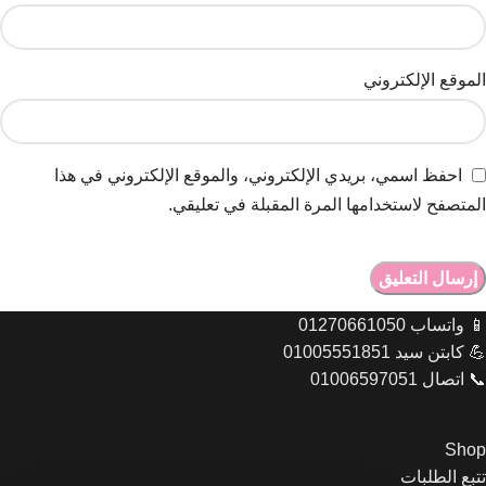
الموقع الإلكتروني
احفظ اسمي، بريدي الإلكتروني، والموقع الإلكتروني في هذا
المتصفح لاستخدامها المرة المقبلة في تعليقي.
📱 واتساب 01270661050
💪 كابتن سيد 01005551851
📞 اتصال 01006597051
Shop
تتبع الطلبات