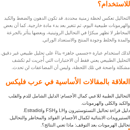
للاستخدام؟
التحاليل تعكس لحظة زمنية محددة. قد تكون الدهون والضغط والكبد
والهرمونات طبيعية اليوم، ثم تتغير بعد بدء مادة خارجية. كما أن بعض
المخاطر لا تظهر مبكرًا في التحاليل الروتينية، وبعضها يتأثر بالجرعة
والمدة والخلط وجودة المنتج والاستعداد الوراثي.
لذلك استخدام عبارة «جسمي جاهز» بناءً على تحليل طبيعي غير دقيق.
التحليل الطبيعي يعني فقط أن الاختبارات التي أُجريت لم تكشف
مشكلة واضحة في تلك اللحظة، وليس أن المضاعفات لن تحدث.
العلاقة بالمقالات الأساسية في عرب فليكس
التحاليل الطبية للاعبي كمال الأجسام: الدليل الشامل للدم والقلب
والكبد والكلى والهرمونات
.
دليل قراءة تحاليل التستوستيرون وLH وFSH وEstradiol
.
الستيرويدات الابتنائية لكمال الأجسام: الفوائد والمخاطر والتحاليل
.
تحاليل الهرمونات بعد التوقف: ماذا تعني النتائج؟
.