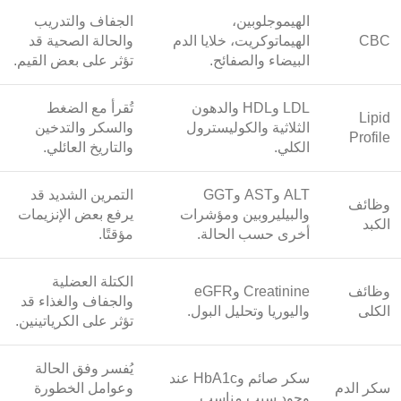
الهيموجلوبين،
الجفاف والتدريب
CBC
الهيماتوكريت، خلايا الدم
والحالة الصحية قد
البيضاء والصفائح.
تؤثر على بعض القيم.
LDL وHDL والدهون
تُقرأ مع الضغط
Lipid
الثلاثية والكوليسترول
والسكر والتدخين
Profile
الكلي.
والتاريخ العائلي.
ALT وAST وGGT
التمرين الشديد قد
وظائف
والبيليروبين ومؤشرات
يرفع بعض الإنزيمات
الكبد
أخرى حسب الحالة.
مؤقتًا.
الكتلة العضلية
وظائف
Creatinine وeGFR
والجفاف والغذاء قد
الكلى
واليوريا وتحليل البول.
تؤثر على الكرياتينين.
يُفسر وفق الحالة
سكر صائم وHbA1c عند
سكر الدم
وعوامل الخطورة
وجود سبب مناسب.