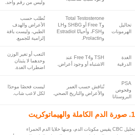
وليس من رقم واحد.
Total Testosterone
تُطلب حسب
تحاليل
وFree T أو SHBG وLH
الأعراض والهدف
الهرمونات
وFSH، وأحيانًا Estradiol
الطبي، وليست باقة
وProlactin.
إلزامية للجميع.
التعب أو تغير الوزن
الغدة
TSH وFree T4 عند
وحدهما لا يثبتان
الدرقية
الاشتباه أو وجود أعراض.
اضطراب الغدة.
PSA
تُناقش حسب العمر
ليست فحصًا موحدًا
وفحوص
والأعراض والتاريخ الصحي.
لكل لاعب شاب.
البروستاتا
1. صورة الدم الكاملة والهيماتوكريت
تحليل CBC يقيس مكونات الدم، ومنها خلايا الدم الحمراء