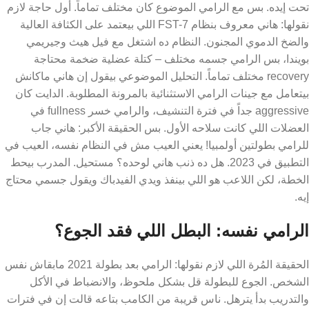
تحت إيده. بس مع الرامي الموضوع كان مختلف تماماً. أول حاجة لازم
نقولها: هاني معروف بنظام FST-7 اللي بيعتمد على الكثافة العالية
والضخ الدموي المجنون. النظام ده اشتغل مع فيل هيث وجيريمي
بويندا، بس الرامي جسمه مختلف – كتلة عضلية ضخمة محتاجة
recovery مختلف تماماً. التحليل الموضوعي بيقول إن هاني ماكانش
بيتعامل مع جينات الرامي الاستثنائية بالمرونة المطلوبة. الدايت كان
aggressive جداً في فترة التنشيف، والرامي خسر fullness في
العضلات اللي كانت سلاحه الأول. بس الحقيقة الأكبر: هاني جاب
للرامي بطولتين أولمبيا! يعني العيب مش في النظام نفسه، العيب في
التطبيق في 2023. هل ده ذنب هاني لوحده؟ مستحيل. المدرب بيحط
الخطة، لكن اللاعب هو اللي بينفذ ويدي الفيدباك ويقول جسمي محتاج
إيه.
الرامي نفسه: البطل اللي فقد الجوع؟
الحقيقة المُرة اللي لازم نقولها: الرامي بعد بطولة 2021 مابقاش نفس
الشخص. الجوع للبطولة قل بشكل ملحوظ، والانضباط في الأكل
والتدريب بدأ يترهل. ناس قريبة من الكامب بتاعه قالت إن في فترات