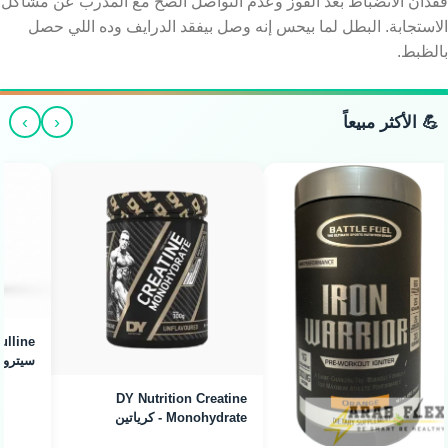
فقدان الانضباط بعد الفوز وعدم التواصل الصح مع المدرب عن مشاكل
الاستجابة. البطل لما بيحس إنه وصل بيفقد الدرايف وده اللي حصل
بالظبط.
›
‹
💪 الأكثر مبيعاً
Arab Flex L-Citrulline -
سيترولين لضخ الدم (300g)
Tractor Creatine
Monohydrate - كرياتين
ميكرونايزد (240g / 80