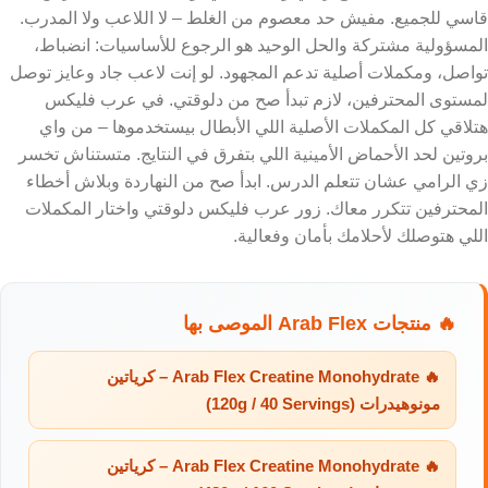
قاسي للجميع. مفيش حد معصوم من الغلط – لا اللاعب ولا المدرب.
المسؤولية مشتركة والحل الوحيد هو الرجوع للأساسيات: انضباط،
تواصل، ومكملات أصلية تدعم المجهود. لو إنت لاعب جاد وعايز توصل
لمستوى المحترفين، لازم تبدأ صح من دلوقتي. في عرب فليكس
هتلاقي كل المكملات الأصلية اللي الأبطال بيستخدموها – من واي
بروتين لحد الأحماض الأمينية اللي بتفرق في النتايج. متستناش تخسر
زي الرامي عشان تتعلم الدرس. ابدأ صح من النهاردة وبلاش أخطاء
المحترفين تتكرر معاك. زور عرب فليكس دلوقتي واختار المكملات
اللي هتوصلك لأحلامك بأمان وفعالية.
🔥 منتجات Arab Flex الموصى بها
🔥 Arab Flex Creatine Monohydrate – كرياتين
مونوهيدرات (120g / 40 Servings)
🔥 Arab Flex Creatine Monohydrate – كرياتين