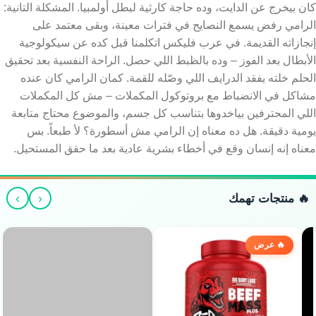
كان بيخرج عن الدايت، وده حاجة كارثية لبطل أولمبيا. المشكلة التانية:
الرامي رفض يسمع النصايح في فترات معينة، وبقى معتمد على
إنجازاته القديمة. في عرب فليكس اتكلمنا قبل كده عن سيكولوجية
الأبطال بعد الفوز – وده بالظبط اللي حصل. الراحة النفسية بعد تحقيق
الحلم خلته يفقد الدرايف اللي وصّله للقمة. كمان الرامي كان عنده
مشاكل في الانضباط مع بروتوكول المكملات – مش كل المكملات
اللي المحترفين بياخدوها بتناسب كل جسم، والموضوع محتاج متابعة
يومية دقيقة. هل ده معناه إن الرامي مش أسطورة؟ لأ طبعاً. بس
معناه إنه إنسان وقع في أخطاء بشرية عادية بعد ما حقق المستحيل.
›
‹
🔥 منتجات تهمك
🔥 عرض