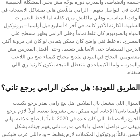
جسمه وانضباطه، والمدرب دوره يوجّه مش يجبر. المشكلة الحقيقية
كانت في التواصل بينهم – الرامي مابلّغش هاني بمشاكل الاستجابة في
الوقت المناسب، وهاني ماكانش مرن كفاية لما لاحظ التغييرات
السلبية. الكارثة الأكبر كانت في آخر 4 أسابيع قبل أولمبيا – بروتوكول
المياه والصوديوم كان غلط تماماً وخلى الرامي يظهر مسطح على
المسرح. ده غلط فني واضح كان ممكن يتفادى لو كان في مرونة أكتر.
الدرس المستفاد: حتى الأساطير بتغلط، وحتى أفضل المدربين مش
معصومين. النجاح في البودي بيلدنج محتاج كيمياء صح بين اللاعب
والمدرب، ولما الكيمياء دي بتتعطل النتيجة بتكون كارثية زي اللي
شفناه.
الطريق للعودة: هل ممكن الرامي يرجع تاني؟
السؤال اللي بيشغل بال الملايين: هل بيج رامي يقدر يرجع يكسب
أولمبيا تاني؟ الإجابة: أيوه ممكن، بس بشروط صعبة. أولاً: لازم يرجع
للجوع والانضباط اللي كان عنده في 2020. ثانياً: يا يصلح علاقته بهاني
ويبقى في تواصل أفضل، يا يلاقي مدرب تاني يفهم جيناته بشكل
أحسن. ثالثاً: بروتوكول المكملات لازم يتظبط – وده اللي عرب فليكس