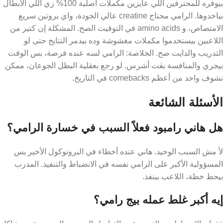
بيوفره للمحترفين اللي عايزين مكملات أصلية 100% زي اللي الأبطال
بياخدوها. الرامي محتاج creatine عالي الجودة، واي بروتين سريع
الامتصاص، و amino acids في التوقيت الصح. المشكلة إن كتير من
اللاعبين بيستخدموا مكملات مغشوشة وده بيدمر النتايج حتى لو
التدريب والدايت صح. الخلاصة: الرامي لسه عنده فرصة، بس الوقت
بيجري والمنافسة بقت أشرس. لو رجع بعقلية البطل الجوعان، ممكن
نشوف واحد من أعظم comebacks في التاريخ.
الأسئلة الشائعة
هل هاني رامبود فعلاً السبب في خسارة الرامي؟
لأ مش السبب الوحيد. هاني عنده أخطاء في البروتوكول الأخير بس
المسؤولية الأكبر على الرامي نفسه في الانضباط والتنفيذ. المدرب
بيحط خطة، اللاعب بينفذ.
إيه أكبر غلط عمله بيج رامي؟