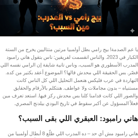
يا عم الصدمة! بيج رامي بطل أولمبيا مرتين متتاليين يخرج من الستة
الكبار في 2023. والناس انقسمت لفريقين: ناس بتقول هاني رامبود
المدرب الأسطوري هو السبب، وناس تانية شايفة إن الرامي نفسه اللي
قصّر. بس الحقيقة اللي محدش قالها؟ الموضوع أعقد بكتير من كده.
النهاردة في عرب فليكس هنعمل التحليل اللي كل الناس كانت
مستنياه – بدون مجاملات ولا عواطف. هنتكلم بالأرقام والحقايق
والصور اللي كانت قدامنا كلنا بس محدش ركز فيها. استعد تعرف مين
فعلاً المسؤول عن أكبر سقوط في تاريخ البودي بيلدنج المصري.
هاني رامبود: العبقري اللي بقى السبب؟
هاني رامبود مش أي حد – ده المدرب اللي طلّع 8 أبطال أولمبيا من