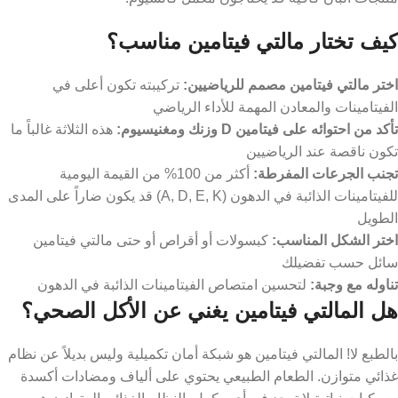
كيف تختار مالتي فيتامين مناسب؟
اختر مالتي فيتامين مصمم للرياضيين:
تركيبته تكون أعلى في
الفيتامينات والمعادن المهمة للأداء الرياضي
تأكد من احتوائه على فيتامين D وزنك ومغنيسيوم:
هذه الثلاثة غالباً ما
تكون ناقصة عند الرياضيين
تجنب الجرعات المفرطة:
أكثر من 100% من القيمة اليومية
للفيتامينات الذائبة في الدهون (A, D, E, K) قد يكون ضاراً على المدى
الطويل
اختر الشكل المناسب:
كبسولات أو أقراص أو حتى مالتي فيتامين
سائل حسب تفضيلك
تناوله مع وجبة:
لتحسين امتصاص الفيتامينات الذائبة في الدهون
هل المالتي فيتامين يغني عن الأكل الصحي؟
بالطبع لا! المالتي فيتامين هو شبكة أمان تكميلية وليس بديلاً عن نظام
غذائي متوازن. الطعام الطبيعي يحتوي على ألياف ومضادات أكسدة