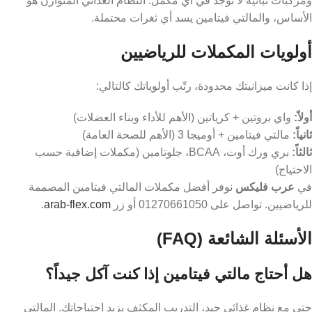
ومركبات نباتية لا توجد في أي مكمل. النظام الغذائي المتوازن هو
الأساس، والمالتي فيتامين يسد أي ثغرات محتملة.
أولويات المكملات للرياضيين
إذا كانت ميزانيتك محدودة، رتّب أولوياتك كالتالي:
أولاً:
واي بروتين + كرياتين (الأهم للأداء وبناء العضلات)
ثانياً:
مالتي فيتامين + أوميجا 3 (الأهم للصحة العامة)
ثالثاً:
بري ورك أوت، BCAA، جلوتامين (مكملات إضافية حسب
الاحتياج)
في
عرب فليكس
نوفر أفضل مكملات المالتي فيتامين المصممة
للرياضيين. تواصل على 01270661050 أو زر
arab-flex.com
.
الأسئلة الشائعة (FAQ)
هل أحتاج مالتي فيتامين إذا كنت آكل جيداً؟
حتى مع نظام غذائي جيد، التدريب المكثف يزيد احتياجاتك. المالتي