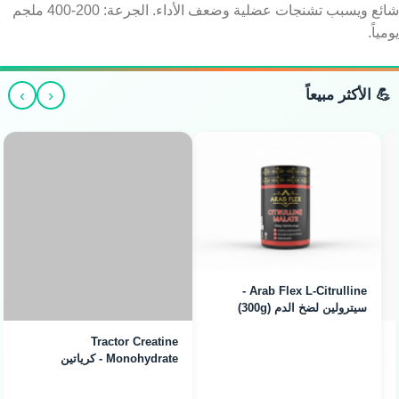
شائع ويسبب تشنجات عضلية وضعف الأداء. الجرعة: 200-400 ملجم
يومياً.
›
‹
💪 الأكثر مبيعاً
Arab Flex L-Citrulline -
سيترولين لضخ الدم (300g)
Tractor Creatine
Monohydrate - كرياتين
ميكرونايزد (240g / 80
Servings)