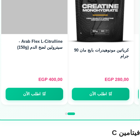
Arab Flex L-Citrulline -
سيترولين لضخ الدم (150g)
كرياتين مونوهيدرات بايج مان 90
جرام
EGP
400,00
EGP
280,00
🛒 اطلب الآن
🛒 اطلب الآن
فيتامين C