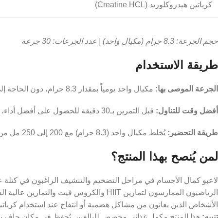
كرياتين هيدروكلوريد (Creatine HCL)
حجم الجرعة: 8.3 جرام (مكيال واحد) | عدد الجرعات: 30 جرعة
طريقة الاستخدام
الجرعة الموصى بها:
مكيال واحد يومياً بمقدار 8.3 جرام، دون الحاجة إلى مرحلة تحميل؛ إذ يكفي الالتزام بالجرعة اليومية الثابتة لتحقيق النتائج المرجوة في القوة والتحمل.
أفضل وقت للتناول:
قبل التمرين بـ30 دقيقة للحصول على أفضل أداء، أو صباحاً مع أول وجبة في أيام الراحة.
طريقة التحضير:
يُخلط مكيال واحد (8.3 جرام) مع 200 إلى 250 مل من الماء أو العصير الطبيعي حتى يذوب تماماً، ويُشرب فوراً نظراً لخلوّه من النكهة وسهولة دمجه مع أي مشروب.
لمن يُنصح بهذا المنتج؟
لاعبو كمال الأجسام في مراحل التضخيم والتنشيف الراغبون في كتلة عضل
الرياضيون الممارسون لتمارين HIIT والكروس فيت والتمارين عالية الشدة التي تستنزف مخازن الطاقة السريعة.
الأشخاص الذين يعانون من مشاكل هضمية أو انتفاخ عند استخدام كرياتين
تنبيه:
هذا المنتج مكمل غذائي مخصص للبالغين. يُحفظ في مكان جاف بعيدا