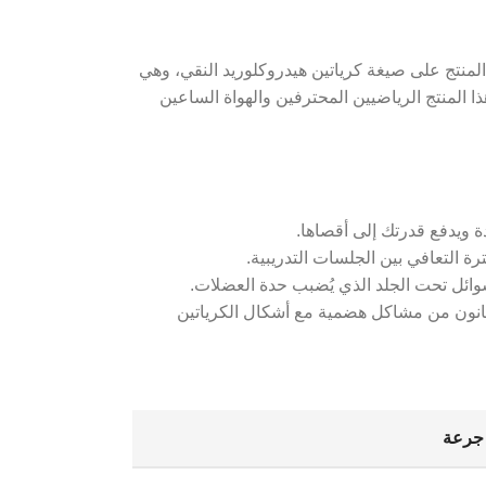
 كرياتين متطور من براند Fox، يأتي بحجم 250 جرام يكفي لـ30 جرعة كاملة. يعتمد المنتج على صيغة كرياتين هيدروكلوريد النقي، وهي
هذا المنتج الرياضيين المحترفين والهواة الساعين
رة التعافي بين الجلسات التدريبية.
وائل تحت الجلد الذي يُضبب حدة العضلات.
ثالي لمن يعانون من مشاكل هضمية مع أشكال الكرياتين
 جرعة