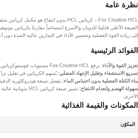
نظرة عامة
الصيغة الأعلى قابليةً للذوبان والأسرع امتصاصاً مقارنةً بكرياتين مونوه
إلى زيادة القوة العضلية وتحسين الأداء في التمارين عالية الشدة دون 
الفوائد الرئيسية
تعزيز القوة والأداء:
يرفع Fox Creatine HCL مستويات فوسفوكرياتين في العضلات، مما يُعزز إنتاج الطاقة السريعة خلال التمارين عالية الشدة ويدفع قدرتك إلى أقصاها.
تسريع الاستشفاء وتقليل الإجهاد العضلي:
يُسهم الكرياتين في تقليل تراك
بناء الكتلة العضلية بدون احتباس الماء:
بفضل صيغة هيدروكلوريد الدقيقة
سهولة الهضم وانعدام الانتفاخ:
تتميز صيغة كرياتي
الأخرى.
المكونات والقيمة الغذائية
المكوّن