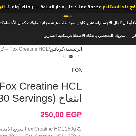
فع عند الاستلام
وخدمة عملاء على مدار الساعة — راحتك أولويتنا
تو
اء
أبطال كمال الأجسام
استشير كابتن سيد
اطلب عينة مجانية
بطولات كمال الأجسام
كت
كي — مدربك الشخصي بالذكاء الاصطناعي
مكتبة التمارين
الرئيسية
كرياتين
Fox Creatine HCL – كرياتين HCL بدون انتفاخ (250g / 30 Servings)
FOX
انتفاخ (250g / 30 Servings)
250,00
EGP
💪 Fox Creatine HCL 250g سريع الامتصاص بدون انتفاخ