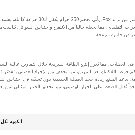
Fox Creatine HCL – كرياتين HCL بدون انتفاخ هو مكمل
يدرات التقليدي، مما يجعله خالياً من الانتفاخ واحتباس السوائل. يُناسب 
أعراض جانبية مزعجة.
م حمض اللاكتيك بعد التمرين، مما يُخفف من الإجهاد العضلي ويُقصّر فت
، يدعم المنتج زيادة حجم العضلة الحقيقية دون تسبّبه في احتباس الس
ن HCL بذوبانية عالية جداً تُقلل الضغط على الجهاز الهضمي، مما يجعلها الخيار الم
الكمية لكل