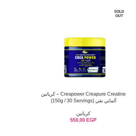
SOLD
SOLD
OUT
OUT
Creapower Creapure Creatine – كرياتين
ألماني نقي (150g / 30 Servings)
نقي (250g / 50 Servings)
Let's chat on WhatsApp
كرياتين
GP
550,00
EGP
مبيعات عرب فليكس
اهلا وسهلا بحضرتك اقدر اساعدك
ازاي يافندم