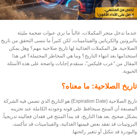
عندما ندخل متجر المكملات، غالباً ما نرى عبوات ضخمة مليئة
بالبروتين والكرياتين والفيتامينات. لكن كثيراً ما ننسى التحقق من تاريخ
الصلاحية. هل المكملات الغذائية لها تاريخ صلاحية مهم؟ وهل يمكن
استخدامها بعد انتهاء التاريخ؟ وما هي المخاطر المحتملة؟ في هذا
المقال من “عرب فليكس”، سنقدم إجابات واضحة على هذه الأسئلة
الحيوية.
تاريخ الصلاحية: ما معناه؟
تاريخ الصلاحية (Expiration Date) هو التاريخ الذي تضمن فيه الشركة
المصنعة أن المنتج سيحافظ على قوته وجودته الكاملة عند تخزينه
بشكل صحيح. بعد هذا التاريخ، قد يبدأ المنتج في فقدان فعاليته تدريجياً.
البروتينات قد تفقد بعض قيمتها الغذائية، والفيتامينات قد تتأكسد،
والبودرة قد تتكتل أو تتغير رائحتها.