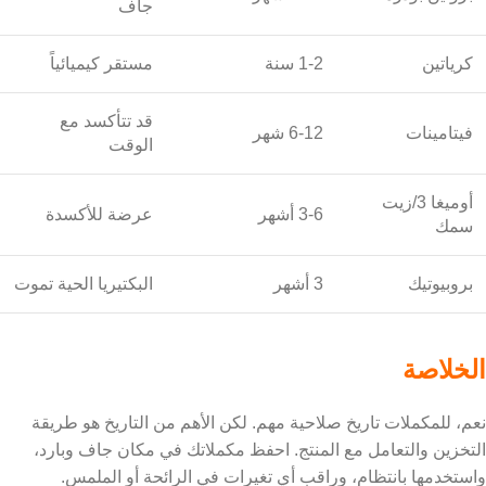
جاف
كرياتين
1-2 سنة
مستقر كيميائياً
قد تتأكسد مع
فيتامينات
6-12 شهر
الوقت
أوميغا 3/زيت
3-6 أشهر
عرضة للأكسدة
سمك
بروبيوتيك
3 أشهر
البكتيريا الحية تموت
الخلاصة
نعم، للمكملات تاريخ صلاحية مهم. لكن الأهم من التاريخ هو طريقة
التخزين والتعامل مع المنتج. احفظ مكملاتك في مكان جاف وبارد،
واستخدمها بانتظام، وراقب أي تغيرات في الرائحة أو الملمس.