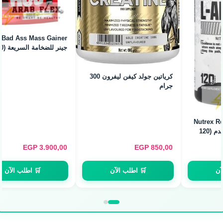
Bad Ass Mass Gainer - ماس
بروتين ايزوليت RED REX بيغ
جينر للضخامة السريعة (7kg / 70
رامي 900 جرام
Servings)
EGP
1.550,00
EGP
3.900,00
🛒 اطلب الآن
🛒 اطلب الآن