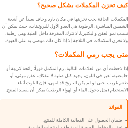
كيف تخزن المكملات بشكل صحيح؟
المكملات الجافة يجب تخزينها في مكان بارد وجاف بعيداً عن أشعة
الشمس المباشرة. الرطوبة هي العدو الأول للبروتينات، حيث يمكن أن
تسبب نمو العفن والبكتيريا. لا تترك المغرفة داخل العلبة وهي رطبة،
ولا تخزن المكملات في الثلاجة إلا إذا كان ذلك موصى به على العبوة.
متى يجب رمي المكملات؟
إذا لاحظت أي من العلامات التالية، رمِ المكمل فوراً: رائحة كريهة أو
حامضية، تغير في اللون، وجود كتل صلبة لا تتفكك، عفن مرئي، أو
طعم غريب. حتى لو لم يكن التاريخ قد انتهى، فإن التلوث أثناء
الاستخدام (مثل دخول الماء أو الهواء الرطب) يمكن أن يفسد المنتج.
الفوائد
ضمان الحصول على الفعالية الكاملة للمنتج.
تجنب المخاطر الصحية المرتبطة بالمنتجات الفاسدة.