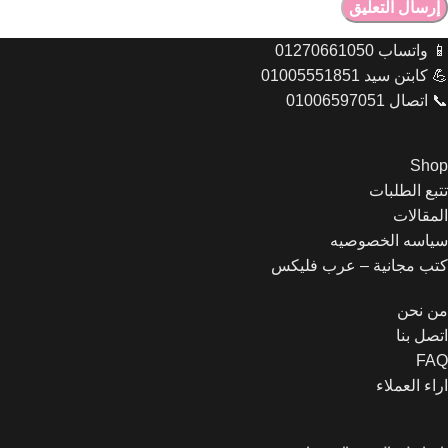
📱 واتساب 01270661050
💪 كابتن سيد 01005551851
📞 اتصال 01006597051
Shop
تتبع الطلبات
المقالات
سياسه الخصوصيه
Let's chat on WhatsApp
كتب مجانية – عرب فليكس
من نحن
مبيعات عرب فليكس
اهلا وسهلا بحضرتك اقدر اساعدك
اتصل بنا
ازاي يافندم
FAQ
03:54
اراء العملاء