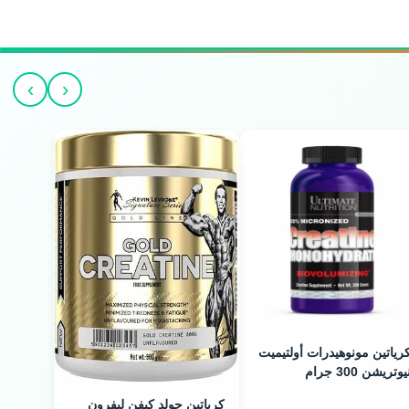
›
‹
رياتين مونوهيدرات أولتيميت
يوتريشن 300 جرام
كرياتين جولد كيفن ليفرون