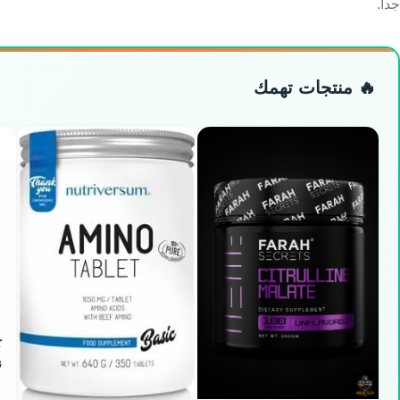
جداً.
🔥 منتجات تهمك
ك
ن