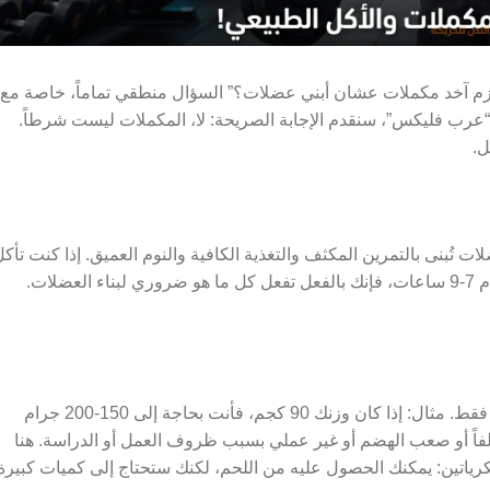
 لازم آخد مكملات عشان أبني عضلات؟” السؤال منطقي تماماً، خاصة مع
“عرب فليكس”، سنقدم الإجابة الصريحة: لا، المكملات ليست شرطاً.
ل.
 تُبنى بالتمرين المكثف والتغذية الكافية والنوم العميق. إذا كنت تأك
بروتين كافٍ (1.6-2.2 جم/كجم)، تتمرن بانتظام 3-5 مرات أسبوعياً، وتنام 7-9 ساعات، فإنك بالفعل تفعل كل ما هو ضروري لبناء العضلات.
المكملات تصبح مفيدة عندما يصعب عليك تغطية احتياجاتك من الطعام فقط. مثال: إذا كان وزنك 90 كجم، فأنت بحاجة إلى 150-200 جرام
كلفاً أو صعب الهضم أو غير عملي بسبب ظروف العمل أو الدراسة. هنا
كرياتين: يمكنك الحصول عليه من اللحم، لكنك ستحتاج إلى كميات كبيرة