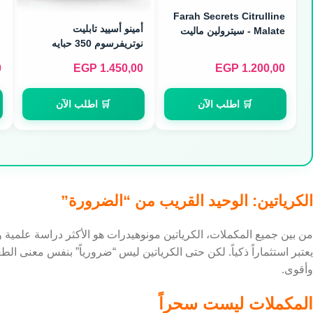
Farah Secrets Citrulline
أمينو أسييد تابليت
Malate - سيترولين ماليت
نوتريفرسوم 350 حبايه
لضخ الدم (300g)
0
EGP
1.450,00
EGP
1.200,00
🛒 اطلب الآن
🛒 اطلب الآن
الكرياتين: الوحيد القريب من “الضرورة”
من بين جميع المكملات، الكرياتين مونوهيدرات هو الأكثر دراسة علمية والأ
يعتبر استثماراً ذكياً. لكن حتى الكرياتين ليس “ضرورياً” بنفس معنى ال
وأقوى.
المكملات ليست سحراً