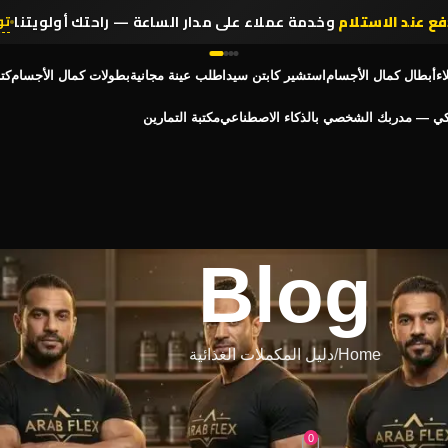
فع عند الاستلام
وخدمة عملاء على مدار الساعة — راحتك أولويتنا
تو
اء
أبطال كمال الأجسام
استشير كابتن سيد
اطلب عينة مجانية
بطولات كمال الأجسام
كت
كي — مدربك الشخصي بالذكاء الاصطناعي
مكتبة التمارين
Blog
Home
دليل المكملات الغذائية
لات الغذائية
 عشان أبني عضلات؟
0
On أبريل 23, 2026