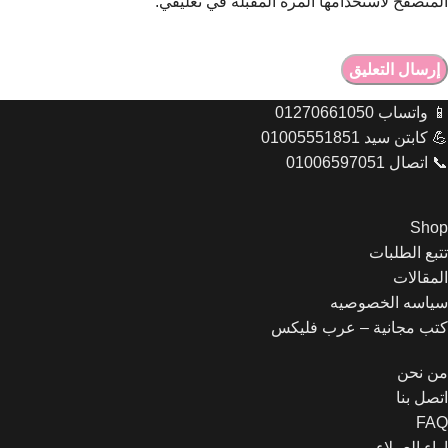
المتصفح لاستخدامها المرة المقبلة في تعليقي.
📱 واتساب 01270661050
💪 كابتن سيد 01005551851
📞 اتصال 01006597051
Shop
تتبع الطلبات
المقالات
سياسه الخصوصيه
Let's chat on WhatsApp
كتب مجانية – عرب فليكس
من نحن
مبيعات عرب فليكس
اهلا وسهلا بحضرتك اقدر اساعدك
اتصل بنا
ازاي يافندم
FAQ
03:15
اراء العملاء