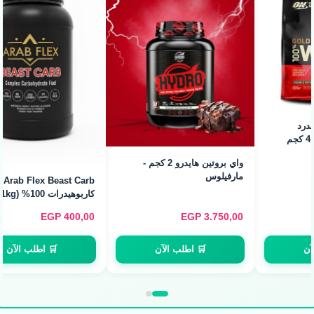
Battle Fuel Carb Cycle -
كاربوهيدرات للدورة التدريبية
(1.5kg / 30 Servings)
Arab Flex Beast Carb -
كاربوهيدرات 100% (2.1kg)
EGP
500,00
EGP
400,00
🛒 اطلب الآن
🛒 اطلب الآن