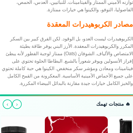
توازنه الأميني الممتاز والفيتامينات. للنباتيين، العدس، الحمص،
الفاصوليا، التوفو، والكينوا هي خيارات ممتازة.
مصادر الكربوهيدرات المعقدة
الكربوهيدرات ليست العدو، بل الوقود. لكن الفرق كبير بين السكر
المكرر والكربوهيدرات المعقدة. الأرز البني يوفر طاقة بطيئة
الامتصاص والألياف. الشوفان (Oats) ممتاز لوجبة الفطور لأنه يبطئ
إفراز الأنسولين ويوفر شعوراً بالشبع. البطاطا الحلوة تحتوي على
فيتامينات ومعادن ومؤشر سكر منخفض. الكينوا هي حبة كاملة تحتوي
على جميع الأحماض الأمينية الأساسية. المعكرونة من القمح الكامل
والخبز الكامل خيارات جيدة مقارنة بالبدائل البيضاء المكررة.
›
‹
🔥 منتجات تهمك