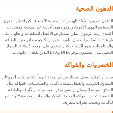
الدهون الصحية
الدهون ضرورية لإنتاج الهرمونات وحماية الأعضاء. لكن اختيار الدهون
الجيدة هو المهم. الأفوكادو يوفر دهون أحادية غير مشبعة ومضادات
أكسدة. زيت الزيتون البكر الممتاز هو الأفضل للسلطات والطهي على
نار هادئة. المكسرات مثل اللوز، الجوز، والكاجو مصادر غنية بالطاقة
والفيتامينات. بذور الشيا والكتان تحتوي على أوميغا 3 نباتية. السمك
الدهني مثل السلمون يوفر DHA وEPA اللذين يقللان الالتهابات.
الخضروات والفواكه
يجب أن تمتلئ نصف صحنك في كل وجبة تقريباً بالخضروات. البروكلي،
السبانخ، الكرنب، والفلفل مليئة بالألياف والفيتامينات. الفواكه مثل
التفاح، التوت، البرتقال، والموز توفر الفيتامينات والألياف والطاقة
الطبيعية. تجنب الفواكه المعلبة بالسكر والعصائر المصنعة لأنها تفتقر
للألياف وتسبب قفزات سكرية.