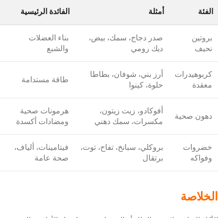
الفئة
أمثلة
الفائدة الرئيسية
بروتين
صدر دجاج، سمك، بيض،
بناء العضلات
نحيف
ديك رومي
والشبع
كربوهيدرات
أرز بني، شوفان، بطاطا
طاقة مستدامة
معقدة
حلوة، كينوا
أفوكادو، زيت زيتون،
هرمونات صحية
دهون صحية
مكسرات، سمك دهني
ومضادات أكسدة
خضروات
بروكلي، سبانخ، تفاح، توت،
فيتامينات، ألياف،
وفواكه
برتقال
صحة عامة
الخلاصة