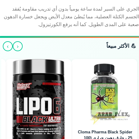
الجري على السير لمدة ساعة يومياً بدون أي تدريب مقاومة يُفقد
الجسم الكتلة العضلية، مما يُبطئ معدل الأيض ويجعل خسارة الدهون
صعبة على المدى الطويل. كما أنه يرفع الكورتيزول.
›
‹
💪 الأكثر مبيعاً
MHP Xpel Diuretic - مدر
كريم اوف رايس - Cream of
طبيعي لإزالة احتباس الماء (80
Rice 1.5 KG