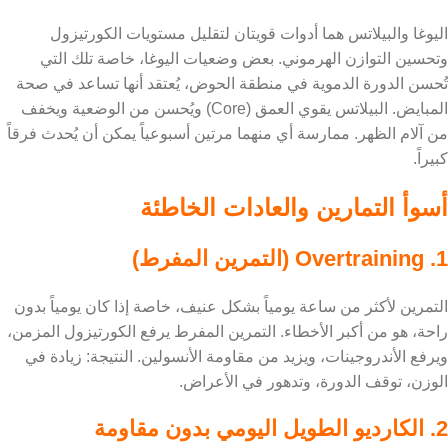
اليوغا والبيلاتس هما أدوات قويتان لتقليل مستويات الكورتيزول
وتحسين التوازن الهرموني. بعض وضعيات اليوغا، خاصة تلك التي
تُحسن الدورة الدموية في منطقة الحوض، يُعتقد أنها تساعد في صحة
المبايض. البيلاتس يقوي العمق (Core) ويُحسن من الوضعية ويخفف
من آلام الظهر. ممارسة أي منهما مرتين أسبوعياً يمكن أن يُحدث فرقاً
كبيراً.
أسوأ التمارين والعادات الخاطئة
1. Overtraining (التمرين المفرط)
التمرين لأكثر من ساعة يومياً بشكل عنيف، خاصة إذا كان يومياً بدون
راحة، هو من أكبر الأخطاء. التمرين المفرط يرفع الكورتيزول المزمن،
ويرفع الأندروجينات، ويزيد من مقاومة الأنسولين. النتيجة: زيادة في
الوزن، توقف الدورة، وتدهور في الأعراض.
2. الكارديو الطويل اليومي بدون مقاومة