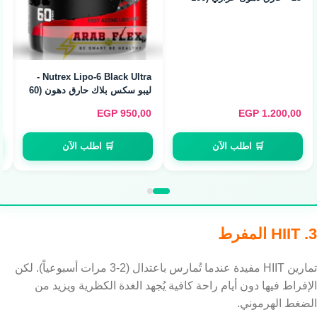
Caps)
EGP
350,00
EGP
1.150,00
🛒 اطلب الآن
🛒 اطلب الآن
3. HIIT المفرط
تمارين HIIT مفيدة عندما تُمارس باعتدال (2-3 مرات أسبوعياً). لكن
الإفراط فيها دون أيام راحة كافية يُجهد الغدة الكظرية ويزيد من
الضغط الهرموني.