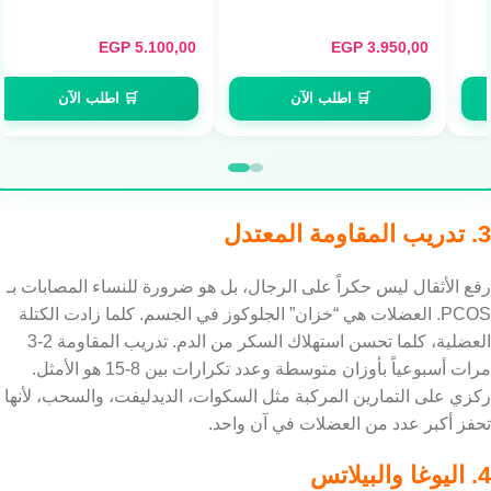
Standard 100% Whey - واي
بروتين جولد (2.3kg / 74
EGP
5.100,00
EGP
3.950,00
Servings)
🛒 اطلب الآن
🛒 اطلب الآن
3. تدريب المقاومة المعتدل
رفع الأثقال ليس حكراً على الرجال، بل هو ضرورة للنساء المصابات بـ
PCOS. العضلات هي “خزان” الجلوكوز في الجسم. كلما زادت الكتلة
العضلية، كلما تحسن استهلاك السكر من الدم. تدريب المقاومة 2-3
مرات أسبوعياً بأوزان متوسطة وعدد تكرارات بين 8-15 هو الأمثل.
ركزي على التمارين المركبة مثل السكوات، الديدليفت، والسحب، لأنها
تحفز أكبر عدد من العضلات في آن واحد.
4. اليوغا والبيلاتس