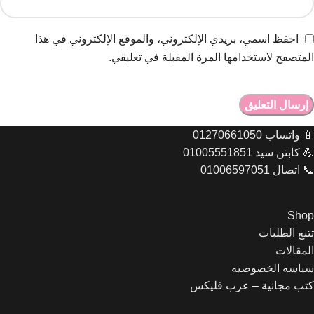
احفظ اسمي، بريدي الإلكتروني، والموقع الإلكتروني في هذا
المتصفح لاستخدامها المرة المقبلة في تعليقي.
📱 واتساب 01270661050
💪 كابتن سيد 01005551851
📞 اتصال 01006597051
Shop
تتبع الطلبات
المقالات
Let's chat on WhatsApp
سياسه الخصوصيه
كتب مجانية – عرب فليكس
مبيعات عرب فليكس