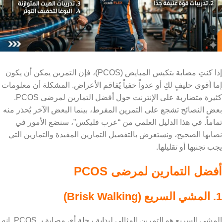
إذا كنتِ مصابة بتكيس المبايض (PCOS)، فإن التمرين يمكن أن يكون
إما أقوى حليفٍ لكِ أو عدواً خفياً يُفاقم الأعراض. المشكلة أن معلومات
كثيرة متضاربة على الإنترنت حول أفضل التمارين لمرضى PCOS.
بعض النصائح تشجع على التمرين المفرط، بينما البعض الآخر يُحذر منه
تماماً. في هذا الدليل العلمي من “عرب فليكس”، سنضع الأمور في
نصابها الصحيح، ونستعرض بالتفصيل التمارين المفيدة والتمارين التي
يجب تجنبها أو تقليلها.
أفضل التمارين لمرضى PCOS
1. المشي السريع (Brisk Walking)
المشي السريع هو التمرين المثالي لبداية رحلة أي مصابة بـ PCOS. إنه