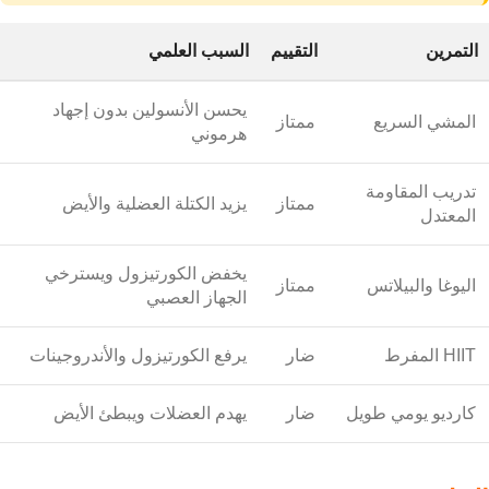
التمرين
التقييم
السبب العلمي
يحسن الأنسولين بدون إجهاد
المشي السريع
ممتاز
هرموني
تدريب المقاومة
ممتاز
يزيد الكتلة العضلية والأيض
المعتدل
يخفض الكورتيزول ويسترخي
اليوغا والبيلاتس
ممتاز
الجهاز العصبي
HIIT المفرط
ضار
يرفع الكورتيزول والأندروجينات
كارديو يومي طويل
ضار
يهدم العضلات ويبطئ الأيض