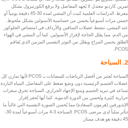
تمرين كارديو معتدل لا يُجهد المفاصل ولا يرفع الكورتيزول بشكل
مفرط. الدراسات العلمية تُثبت أن المشي لمدة 30-45 دقيقة يومياً أو
خمس مرات أسبوعياً يحسن من حساسية الأنسولين بشكل ملحوظ.
عند المشي، تنشط عضلات الساقين والأرداف في امتصاص الجلوكوز
من الدم، مما يقلل الحاجة لإفراز الأنسولين. كما أن المشي في الهواء
الطلق يحسن المزاج ويقلل من التوتر النفسي المزمن الذي يُفاقم
PCOS.
2. السباحة
السباحة تُعتبر من أفضل الرياضات للمصابات بـ PCOS لأنها تمارن كل
عضلات الجسم الرئيسية دون وضع ضغط على المفاصل. المياه الباردة
تساعد في تبريد الجسم ومنع الإجهاد الحراري. السباحة تحرق سعرات
حرارية كثيرة وتُحسن من الدورة الدموية. كما أنها تُحفز إفراز
الإندورفين (هرمون السعادة) مما يُحسن الصورة النفسية التي غالباً ما
تتأثر سلباً لدى مرضى PCOS. السباحة 3-4 مرات أسبوعياً لمدة 30-
45 دقيقة هو هدف ممتاز.