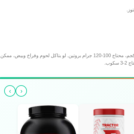
وز.
. لو وزنك 80 كجم، محتاج 100-120 جرام بروتين. لو بتاكل لحوم وفراخ وبيض، ممكن
›
‹