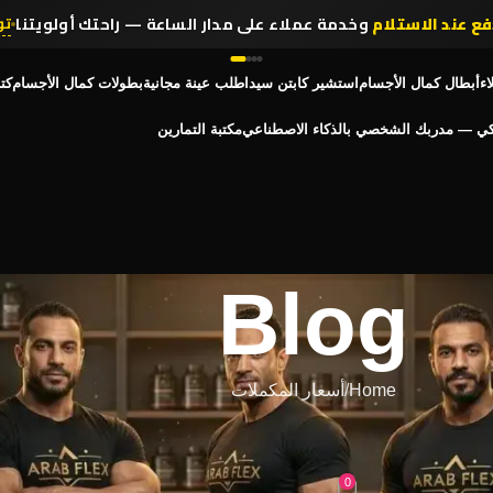
فع عند الاستلام
وخدمة عملاء على مدار الساعة — راحتك أولويتنا
تو
اء
أبطال كمال الأجسام
استشير كابتن سيد
اطلب عينة مجانية
بطولات كمال الأجسام
كت
كي — مدربك الشخصي بالذكاء الاصطناعي
مكتبة التمارين
Blog
Home
أسعار المكملات
المكملات
وتين في مصر 2026
0
On أبريل 8, 2026