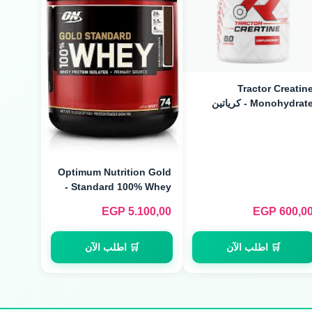
Tractor Creatin
Monohydrate - كرياتين
ميكرونايزد (240g / 80
Servings
Optimum Nutrition Gold
Standard 100% Whey -
واي بروتين جولد (2.3kg / 74
EGP
5.100,00
EGP
600,0
Servings)
🛒 اطلب الآن
🛒 اطلب الآن