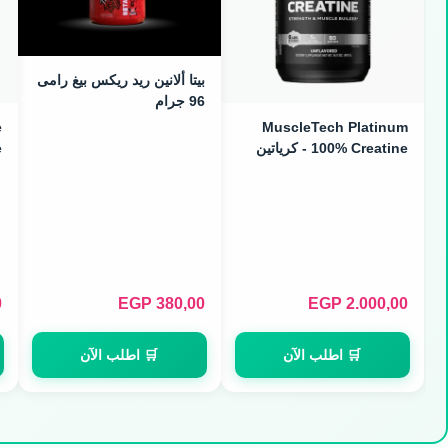
بيتا ألانين ريد ريكس بيغ رامى
96 جرام
e
MuscleTech Platinum
100% Creatine - كرياتين
مونوهيدرات نقي (400g / 80
)
Servings)
0
EGP
380,00
EGP
2.000,00
🛒 اطلب الآن
🛒 اطلب الآن