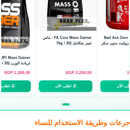
Ahmed Ali Creatine
Monohydrate - كرياتين
مونوهيدرات (150g / 30
Servings)
UPI Mass Gainer - ماس جينر
لزيادة الوزن (5kg / 20
Servings)
EGP
450,00
EGP
1.200,00
🛒 اطلب الآن
🛒 اطلب الآن
جرعات وطريقة الاستخدام للنساء