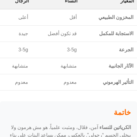
المعيار
النساء
الرجال
المخزون الطبيعي
أقل
أعلى
الاستجابة للمكمل
قد تكون أفضل
جيدة
الجرعة
3-5g
3-5g
الآثار الجانبية
متشابهة
متشابهة
التأثير الهرموني
معدوم
معدوم
خاتمة
الكرياتين للنساء
آمن، فعّال، ومثبت علمياً. هو مش هرمون ولا
بيخلي الجسم “رجولي”. بالعكس، ممكن يساعد البنات على بناء