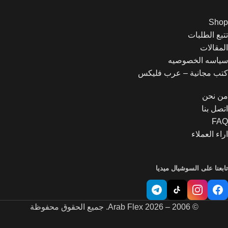
Shop
تتبع الطلبات
المقالات
سياسه الخصوصيه
Let's chat on WhatsApp
كتب مجانية – عرب فليكس
من نحن
مبيعات عرب فليكس
اهلا وسهلا بحضرتك اقدر اساعدك
اتصل بنا
ازاي يافندم
FAQ
09:48
اراء العملاء
تابعنا على السوشيال ميديا
© 2006 – 2026 Arab Flex. جميع الحقوق محفوظة