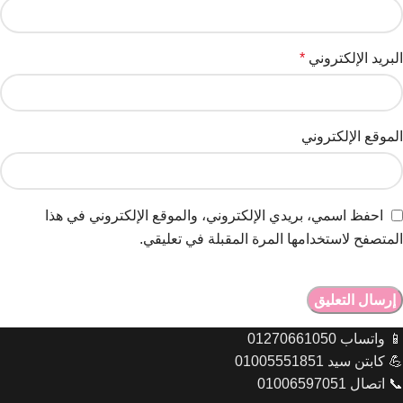
البريد الإلكتروني
*
الموقع الإلكتروني
احفظ اسمي، بريدي الإلكتروني، والموقع الإلكتروني في هذا
المتصفح لاستخدامها المرة المقبلة في تعليقي.
📱 واتساب 01270661050
💪 كابتن سيد 01005551851
📞 اتصال 01006597051