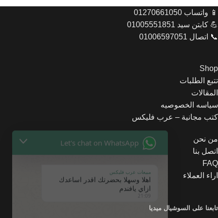
📱 واتساب 01270661050
💪 كابتن سيد 01005551851
📞 اتصال 01006597051
Shop
تتبع الطلبات
المقالات
Let's chat on WhatsApp
سياسه الخصوصيه
كتب مجانية – عرب فليكس
مبيعات عرب فليكس
اهلا وسهلا بحضرتك اقدر اساعدك
من نحن
ازاي يافندم
اتصل بنا
21:09
FAQ
اراء العملاء
تابعنا على السوشيال ميديا