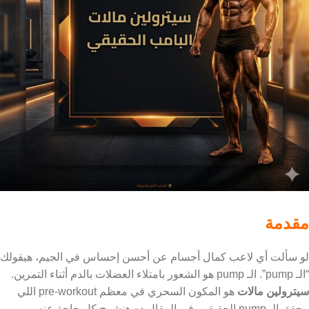
مقدمة
لو سألت أي لاعب كمال أجسام عن أحسن إحساس في الجيم، هيقولك
“الـ pump”. الـ pump هو الشعور بامتلاء العضلات بالدم أثناء التمرين.
سيترولين مالات
هو المكون السحري في معظم pre-workout اللي
بيحقق الـ pump الحقيقي. في المقال ده هنشرح كل حاجة عنه.