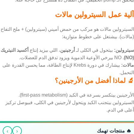
آلية عمل السيترولين مالات
السيترولين مالات هو مركب من حمض أميني (سيترولين) + ملح التفاح
(مالات). بيشتغل على خطوط متوازية:
سيترولين:
بيتحول في الكلى لـ
أرجينين
، اللي بيزيد إنتاج
أكسيد النيتريك
(NO)
. NO بيرخي الأوعية الدموية ويزود تدفق الدم للعضلات.
مالات:
بيشارك في دورة Krebs لإنتاج الطاقة، مما يحسن القدرة على
التحمل.
🔬 لماذا أفضل من الأرجينين؟
الأرجينين بيتكسر بسرعة في الكبد (first-pass metabolism).
السيترولين بيتجنب الكبد ويتحول لأرجينين في الكلى، فبيوصل تركيز
أعلى في الدم.
›
‹
🔥 منتجات تهمك