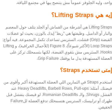
واحد، وليه الجلوفز عموماً مش بتنصح بيها في مجتمع اللياقة.
إيه هي Lifting Straps؟
Lifting Straps هي أشرطة من القماش أو الجلد بتلف حول المعصم
والبار أو الدامبل. وظيفتها هي “ربط” إيدك بالوزن، بحيث لو عضلات
القبضة (Grip) فشلت، الستربس تساعدك تكمل المجموعة. فيه أنواع:
Loop Straps (الأكثر شيوعاً)، Figure 8 (للأحمال الخرافية)، و Lifting
Hooks. الستربس مش بتقوي القبضة، لكنها بتسمحلك تركز على
العضلة المستهدفة بدل ما يوقفك Grip Failure.
إمتى تستخدم Straps؟
استخدم Straps في التمارين اللي العضلة المستهدفة أكبر وأقوى من
قبضتك. أمثلة: Heavy Deadlifts, Barbell Rows, Pull-ups عند
الفشل, Shrugs, والـ Romanian Deadlifts. لو قبضتك بتفشل قبل
ظهرك أو ترابيسك، الستربس هتسمحلك تدفع العضلة للFailure
الحقيقي.