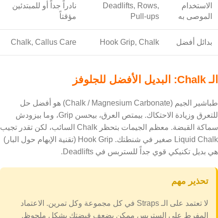
الاستخدام
Deadlifts, Rows,
نادراً جداً أو للمبتدئين
الموصى به
Pull-ups
مؤقتاً
بدائل أفضل
Hook Grip, Chalk
Chalk, Callus Care
الـ Chalk: البديل الأفضل للجلوفز
طباشير الجيم (Chalk / Magnesium Carbonate) هو أفضل حل
للتعرق وزيادة الاحتكاك. بيمتص العرق، بيحسن Grip، وما بيزودش
سماكة القبضة. معظم الجيمات بتحظر Chalk السائب، لكن تقدر تجيب
Liquid Chalk صغير في شنطتك. Hook Grip (تقنية الإبهام حول البار)
هي بديل تكنيكي قوي جداً للستربس في Deadlifts.
تحذير مهم
لا تعتمد على الـ Straps في كل مجموعة وكل تمرين. الاعتماد
المفرط على الستربس ممكن يضعف قبضتك بشكل ملحوظ.