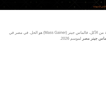
وبناء عضلات، لكن ما بتقدرش تاكل كميات ضخمة من الأكل، فالماس جينر (Mass Gainer) هو الحل. في مصر في
اس جينر مصر
لموسم 2026.