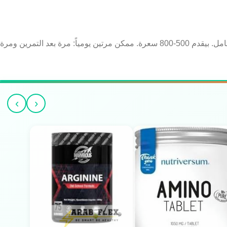
نصف إلى سكوب كامل (100-150g من المسحوق) مخلوط في حليب كامل. بيقدم 500-800 سعرة. ممكن مرتين يومياً: مرة بعد التمرين ومرة
›
‹