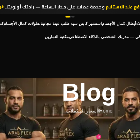
فع عند الاستلام
وخدمة عملاء على مدار الساعة — راحتك أولويتنا
تو
اء
أبطال كمال الأجسام
استشير كابتن سيد
اطلب عينة مجانية
بطولات كمال الأجسام
كت
كي — مدربك الشخصي بالذكاء الاصطناعي
مكتبة التمارين
Blog
Home
أسعار المكملات
المكملات
اء
0
On أبريل 8, 2026