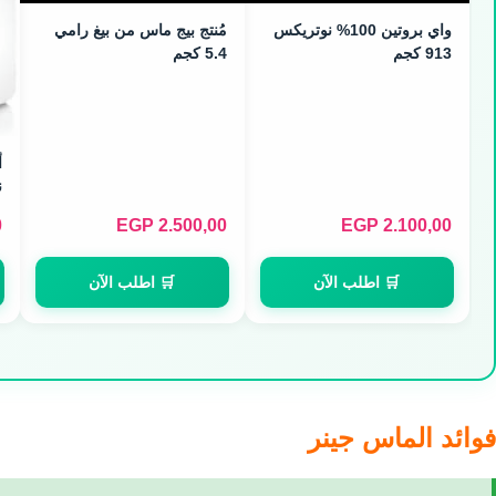
واي بروتين 100% نوتريكس
مُنتج بيج ماس من بيغ رامي
913 كجم
5.4 كجم
أ
ن
0
EGP
2.500,00
EGP
2.100,00
🛒 اطلب الآن
🛒 اطلب الآن
فوائد الماس جينر