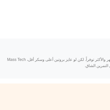
يعتمد على احتياجك. Serious Mass هو الأشهر والأكثر توفراً. لكن لو عايز بروتين أعلى وسكر أقل، Mass Tech
لتمرين الشاق.