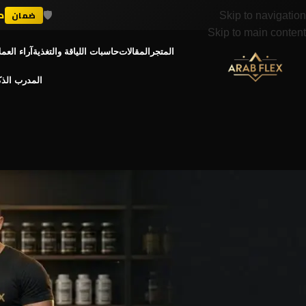
🛡️
د
ضمان
Skip to navigation
Skip to main content
المتجر
المقالات
حاسبات اللياقة والتغذية
آراء العمل
المدرب الذ
أسعار 
أفضل ماس جينر في مصر 2026: لزيادة الوزن بذك
admin
Posted by