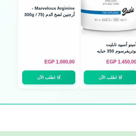
Marvelous Arginine -
أرجنين لضخ الدم (300g / 75
Servings)
مينو أسييد تابليت
وتريفرسوم 350 حبايه
EGP
1.000,00
EGP
1.450,0
🛒 اطلب الآن
🛒 اطلب الآن