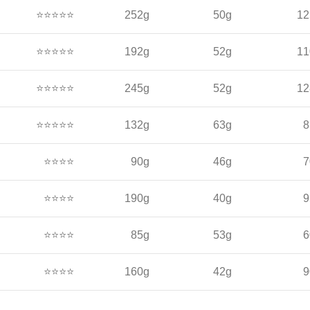
⭐⭐⭐⭐⭐
252g
50g
12
⭐⭐⭐⭐⭐
192g
52g
11
⭐⭐⭐⭐⭐
245g
52g
12
⭐⭐⭐⭐⭐
132g
63g
8
⭐⭐⭐⭐
90g
46g
7
⭐⭐⭐⭐
190g
40g
9
⭐⭐⭐⭐
85g
53g
6
⭐⭐⭐⭐
160g
42g
9