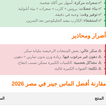
✅ سعرات مركزة:
أسهل من أكلة ضخمة.
✅ بناء عضلات:
بروتين + كارب + سعرات = بيئة أنابولية.
✅ توفير وقت:
وجبة في دقيقة.
✅ استشفاء:
الكارب بيعيد الجليكوجين بعد التمرين.
أضرار ومحاذير
⚠️ سكر عالي:
بعض المنتجات الرخيصة مليانة سكر.
⚠️ دهون غير مرغوب فيها:
زيادة وزن بدون تمارين = دهون.
⚠️ مشاكل هضمية:
الكميات الكبيرة ممكن تسبب انتفاخ.
⚠️ تكلفة:
العبوات الكبيرة غالية.
مقارنة أفضل الماس جينر في مصر 2026
المنتج
الس