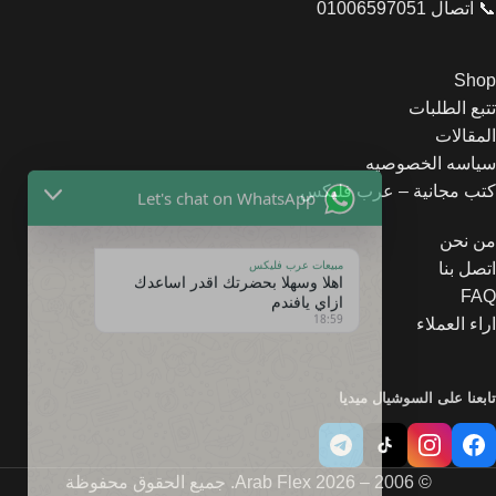
📞 اتصال 01006597051
Shop
تتبع الطلبات
المقالات
Let's chat on WhatsApp
سياسه الخصوصيه
كتب مجانية – عرب فليكس
مبيعات عرب فليكس
اهلا وسهلا بحضرتك اقدر اساعدك
من نحن
ازاي يافندم
اتصل بنا
18:59
FAQ
اراء العملاء
تابعنا على السوشيال ميديا
© 2006 – 2026 Arab Flex. جميع الحقوق محفوظة