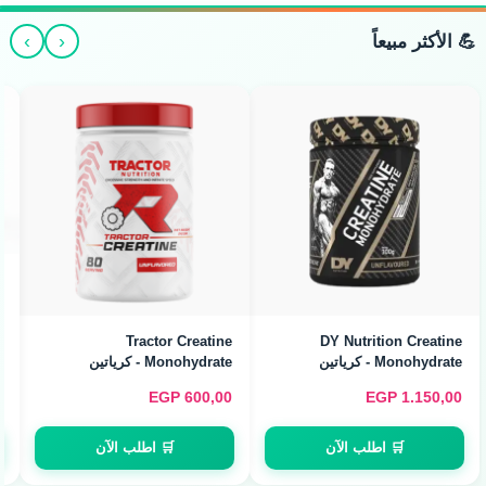
›
‹
💪 الأكثر مبيعاً
Arab Flex Creatine
Monohydrate - كرياتين
مونوهيدرات (480g / 160
Servings)
Arab Flex Creatine
Monohydrate - كرياتين
مونوهيدرات (240g / 80
EGP
500,00
EGP
700,00
Servings)
🛒 اطلب الآن
🛒 اطلب الآن