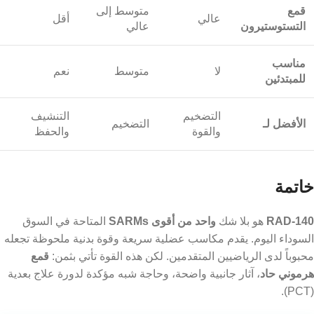
قمع
متوسط إلى
عالي
أقل
التستوستيرون
عالي
مناسب
لا
متوسط
نعم
للمبتدئين
التضخيم
التنشيف
الأفضل لـ
التضخيم
والقوة
والحفظ
خاتمة
RAD-140
هو بلا شك
واحد من أقوى SARMs
المتاحة في السوق
السوداء اليوم. يقدم مكاسب عضلية سريعة وقوة بدنية ملحوظة تجعله
محبوباً لدى الرياضيين المتقدمين. لكن هذه القوة تأتي بثمن:
قمع
هرموني حاد
، آثار جانبية واضحة، وحاجة شبه مؤكدة لدورة علاج بعدية
(PCT).