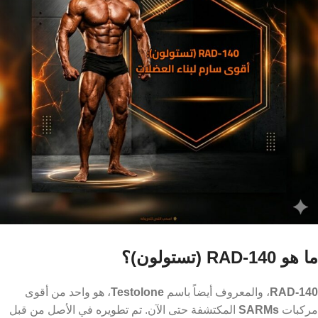
ما هو RAD-140 (تستولون)؟
RAD-140
، والمعروف أيضاً باسم
Testolone
، هو واحد من أقوى
مركبات
SARMs
المكتشفة حتى الآن. تم تطويره في الأصل من قبل