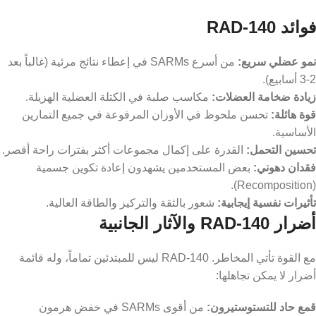
فوائد RAD-140
نمو عضلي سريع:
من أسرع SARMs في إعطاء نتائج مرئية (غالباً بعد
2-3 أسابيع).
زيادة ضخامة العضلات:
مكاسب صلبة في الكتلة العضلية الهزيلة.
قوة هائلة:
تحسن ملحوظ في الأوزان المرفوعة في جميع التمارين
الأساسية.
تحسين التحمل:
القدرة على إكمال مجموعات أكثر بفترات راحة أقصر.
فقدان دهوني:
بعض المستخدمين يشهدون إعادة تكوين جسمية
(Recomposition).
تأثيرات نفسية إيجابية:
شعور بالثقة والتركيز والطاقة العالية.
أضرار RAD-140 والآثار الجانبية
مع القوة تأتي المخاطر. RAD-140 ليس للمبتدئين تماماً، وله قائمة
أضرار لا يمكن تجاهلها:
قمع حاد للتستوستيرون:
من أقوى SARMs في خفض هرمون