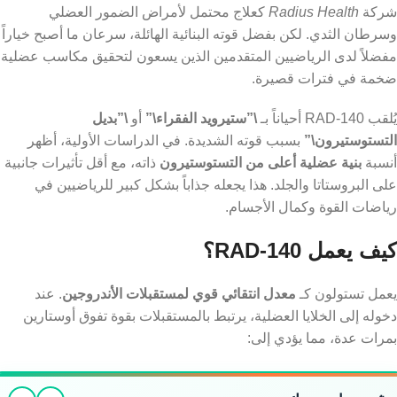
شركة
Radius Health
كعلاج محتمل لأمراض الضمور العضلي
وسرطان الثدي. لكن بفضل قوته البنائية الهائلة، سرعان ما أصبح خياراً
مفضلاً لدى الرياضيين المتقدمين الذين يسعون لتحقيق مكاسب عضلية
ضخمة في فترات قصيرة.
يُلقب RAD-140 أحياناً بـ
\”ستيرويد الفقراء\”
أو
\”بديل
التستوستيرون\”
بسبب قوته الشديدة. في الدراسات الأولية، أظهر
أنسبة
بنية عضلية أعلى من التستوستيرون
ذاته، مع أقل تأثيرات جانبية
على البروستاتا والجلد. هذا يجعله جذاباً بشكل كبير للرياضيين في
رياضات القوة وكمال الأجسام.
كيف يعمل RAD-140؟
يعمل تستولون كـ
معدل انتقائي قوي لمستقبلات الأندروجين
. عند
دخوله إلى الخلايا العضلية، يرتبط بالمستقبلات بقوة تفوق أوستارين
بمرات عدة، مما يؤدي إلى: