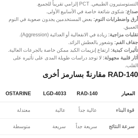
التستوستيرون الطبيعي. PCT إلزامي تقريباً للجميع.
صداع:
شكوى شائعة خاصة في الأسابيع الأولى.
أرق واضطرابات النوم:
بعض المستخدمين يجدون صعوبة في النوم
العميق.
تقلبات مزاجية:
زيادة في الانفعالية أو العدائية (Aggression).
جفاف الفم:
وشعور بالعطش الزائد.
تأثيرات كبدية:
ارتفاع إنزيمات الكبد ممكن خاصة بالجرعات العالية.
آثار قلبية مجهولة:
لا توجد دراسات طويلة المدى على تأثيره على
القلب.
RAD-140 مقارنةً بسارمز أخرى
المعيار
RAD-140
LGD-4033
OSTARINE
قوة البناء
عالية جداً
عالية
معتدلة
سرعة النتائج
سريعة جداً
سريعة
متوسطة