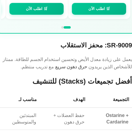
EGP
500,00
EGP
700,00
Servings)
🛒 اطلب الآن
🛒 اطلب الآن
SR-9009: محفز الاستقلاب
يعمل على زيادة معدل الأيض وتحسين استخدام الجسم للطاقة. ممتاز
للأشخاص الذين يريدون
حرق دهون سريع
مع تدريب منتظم.
أفضل تجميعات (Stacks) للتنشيف
التجميعة
الهدف
مناسب لـ
Ostarine +
حفظ العضلات +
المبتدئين
Cardarine
حرق دهون
والمتوسطين