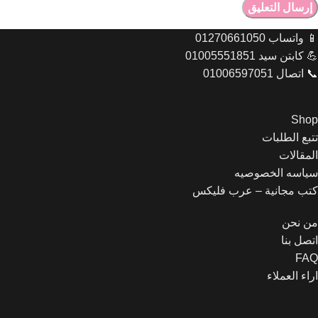
📱 واتساب 01270661050
💪 كابتن سيد 01005551851
📞 اتصال 01006597051
Shop
تتبع الطلبات
Let's chat on WhatsApp
المقالات
سياسه الخصوصيه
كتب مجانية – عرب فليكس
مبيعات عرب فليكس
اهلا وسهلا بحضرتك اقدر اساعدك
ازاي يافندم
من نحن
15:25
اتصل بنا
FAQ
اراء العملاء