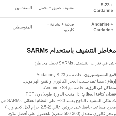
S-23 +
تنشيف عميق + تحمل
المتقدمين
Cardarine
Andarine +
صلابة + نشافة +
المتوسطين
Cardarine
كارديو
مخاطر التنشيف باستخدام SARMs
حتى في فترات التنشيف، SARMs تحمل مخاطر:
قمع التستوستيرون:
خاصة مع S-23 وAndarine.
إرهاق:
مضاعف بسبب العجز الكالوري والقمع الهرموني.
مشاكل في الرؤية:
خاصة مع Andarine S4.
فقدان كثافة العظام:
إذا امتدت الدورة طويلاً دون PCT.
⚠️ تذكر:
التنشيف الناجح يعتمد 80% على
النظام الغذائي
. SARMs هي
مجرد مساعد. حافظ على بروتين عالي (2-2.5 جرام لكل كجم وزن)