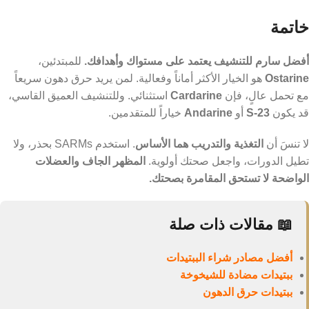
وعجز كالوري معتدل (300-500 سعرة) للحصول على أفضل نتائج.
خاتمة
أفضل سارم للتنشيف يعتمد على مستواك وأهدافك.
للمبتدئين،
Ostarine
هو الخيار الأكثر أماناً وفعالية. لمن يريد حرق دهون سريعاً
مع تحمل عالٍ، فإن
Cardarine
استثنائي. وللتنشيف العميق القاسي،
قد يكون
S-23
أو
Andarine
خياراً للمتقدمين.
لا تنسَ أن
التغذية والتدريب هما الأساس
. استخدم SARMs بحذر، ولا
تطيل الدورات، واجعل صحتك أولوية.
المظهر الجاف والعضلات
الواضحة لا تستحق المقامرة بصحتك.
📖 مقالات ذات صلة
أفضل مصادر شراء الببتيدات
ببتيدات مضادة للشيخوخة