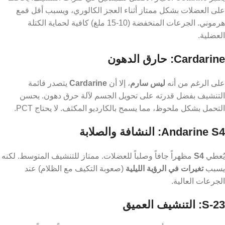
يُعتبر
Ostarine
الخيار الأفضل للمبتدئين في فترات التنشيف. يحافظ
على العضلات بشكل ممتاز أثناء العجز الكالوري، ويسبب أقل قمع
هرموني. الجرعات المنخفضة (10-15 ملغ) كافية لحماية الكتلة
العضلية.
Cardarine: حارق الدهون
على الرغم من أنه
ليس سارم
، إلا أن
Cardarine
يتصدر قائمة
التنشيف بفضل قدرته على تحويل الجسم لآلة حرق دهون. يحسن
التحمل بشكل ملحوظ، مما يسمح بالكارديو المكثف. لا يحتاج PCT.
Andarine S4: النشافة والصلابة
يُعطي
S4
مظهراً جافاً وصلباً للعضلات. ممتاز للتنشيف المتوسط. لكنه
يسبب
تغيرات في الرؤية الليلية
(صعوبة التكيف مع الظلام) عند
الجرعات العالية.
S-23: التنشيف العميق