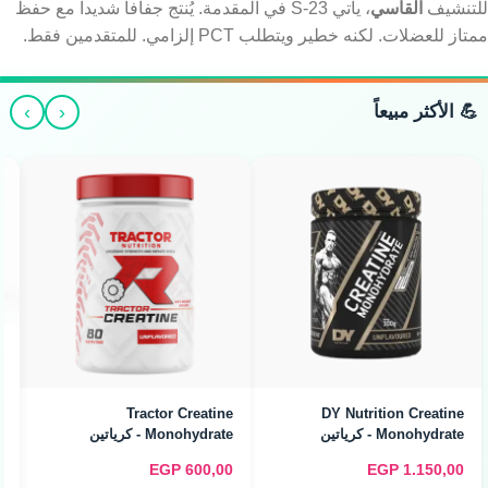
للتنشيف
القاسي
، يأتي S-23 في المقدمة. يُنتج جفافاً شديداً مع حفظ
ممتاز للعضلات. لكنه خطير ويتطلب PCT إلزامي. للمتقدمين فقط.
›
‹
💪 الأكثر مبيعاً
Arab Flex Creatine
Monohydrate - كرياتين
مونوهيدرات (480g / 160
Servings)
Arab Flex Creatine
Monohydrate - كرياتين
مونوهيدرات (240g / 80