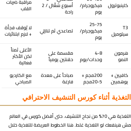
مراقبة ضربات
كلينبوترول
ميكروجرام/
أسبوع شغّال / 2
القلب
يوم
راحة
25-75
T3
لا يُوقف فجأة
ميكروجرام/
تصاعدي ثم تنازلي
سيتوميل
+ لازم ابتنائيات
يوم
الأغلى ثمناً
هرمون
4-8
مقسمة على
لكن الأكثر
النمو
وحدات/يوم
حقنتين يومياً
فعالية
كافيين +
200مجم +
صباحاً على معدة
مع الكارديو
يوهمبين
5-20مجم
فارغة
الصباحي
التغذية أثناء كورس التنشيف الاحترافي
التغذية هي
70% من نجاح التنشيف
. حتى أفضل كورس في العالم
مش هينفعك لو التغذية غلط. هنا الخطوط العريضة للتغذية خلال