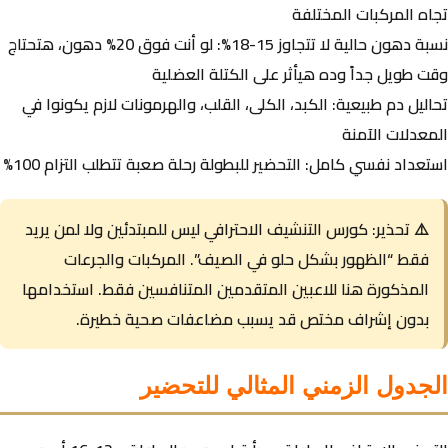
تجاه المركبات المختلفة
نسبة دهون حالية لا تتجاوز 15-18%:
لو أنت فوق 20% دهون، هتحتاج
وقت طويل جداً وده هيأثر على الكتلة العضلية
تحاليل دم طبيعية:
الكبد، الكلى، القلب، والهرمونات لازم يكونوا في
المعدلات الآمنة
استعداد نفسي كامل:
التحضير للبطولة رحلة صعبة تتطلب التزام 100%
⚠️ تحذير:
كورس التنشيف الاحترافي ليس للمبتدئين ولا لمن يريد
فقط “الظهور بشكل حلو في الصيف”. المركبات والجرعات
المذكورة هنا للاعبين المتقدمين المتنافسين فقط. استخدامها
بدون إشراف مختص قد يسبب مضاعفات صحية خطيرة.
الجدول الزمني المثالي للتحضير