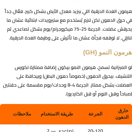
هرمون الغدة الدرقية اللي بيزيد معدل الأيض بشكل كبير. فعّال جداً
في حرق الدهون لكن لازم يُستخدم مع ستيرويدات ابتنائية عشان ما
يحرقش عضلات. الجرعة 25-75 ميكروجرام/يوم بشكل تصاعدي ثم
تنازلي.
لا توقفه فجأة
عشان ما تأثرش على وظيفة الغدة الدرقية.
هرمون النمو (GH)
لو الميزانية تسمح، هرمون النمو بيكون إضافة ممتازة لكورس
التنشيف. بيحرق الدهون (خصوصاً دهون البطن) وبيحافظ على
العضلات بشكل ممتاز. الجرعة 4-8 وحدات/يوم مقسمة على حقنتين
(صباحاً وقبل النوم أو قبل الكارديو).
حارق
الجرعة
طريقة الاستخدام
ملاحظات
الدهون
20-120
تصاعدي — 2