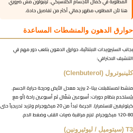
المطلوبة في كمال الأجسام الكلاسيكي. ترنبولون مش ضروري
هنا لأن المطلوب مظهر جمالي أكثر من تفاصيل حادة.
حوارق الدهون والمنشطات المساعدة
بجانب الستيرويدات الابتنائية، حوارق الدهون بتلعب دور مهم في
التنشيف الاحترافي:
كلينبوترول (Clenbuterol)
منشط لمستقبلات بيتا-2 بيزيد معدل الأيض ودرجة حرارة الجسم.
بيُستخدم بنظام دورات: أسبوعين شغّال ثم أسبوعين راحة (أو مع
كيتوتيفين للاستمرار). الجرعة تبدأ من 20 ميكروجرام وتزيد تدريجياً حتى
80-120 ميكروجرام. لازم مراقبة ضربات القلب وضغط الدم.
T3 (سيتوميل / ليوثيرونين)