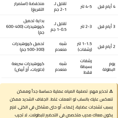
تقليل لـ
منخفضة (استمرار
4 أيام قبل
4-5 لتر
1-2 جم
التفريغ)
بداية تحميل
تقليل لـ
3 أيام قبل
2-3 لتر
كربوهيدرات (400-600
0.5-1 جم
جم)
1-1.5 لتر
شبه
تحميل كربوهيدرات
2 أيام قبل
(رشفات)
منعدم
(300-500 جم)
رشفات
يوم
شبه
كربوهيدرات سريعة
بسيطة
البطولة
منعدم
(حلويات، أرز أبيض)
فقط
⚠️ تحذير مهم:
تصفية المياه عملية حساسة جداً وممكن
تنعكس عليك بالسلب لو اتعملت غلط. الجفاف الشديد ممكن
يسبب تشنجات عضلية، إغماء، أو حتى مشاكل في الكلى. لازم
يكون معاك مدرب متخصص في التحضير للبطولات. لا تجرب