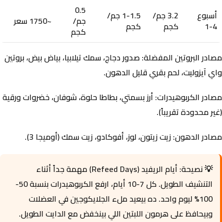
0.5
أسبوع
3.2 جم/
1-1.5 جم/
جم/
~1750 سعر
4-1
كجم
كجم
كجم
مصادر البروتين المفضلة:
صدور دجاج، سمك تيلابيا، بياض بيض، بروتين
واي آيزوليت، لحم بقري قليل الدهون.
مصادر الكربوهيدرات:
أرز بسمتي، بطاطا حلوة، شوفان، خضروات ورقية
(غير محدودة تقريباً).
مصادر الدهون:
زيت زيتون، لوز، أفوكادو، زيت سمك (أوميجا 3).
💡 نصيحة:
أيام الريفيد (Refeed Days) مهمة جداً أثناء
التنشيف الطويل. كل 7-10 أيام، ارفع الكربوهيدرات بنسبة 50-
100% ليوم واحد. ده بيعيد ملء الجلايكوجين في العضلات
وبيحافظ على هرمون اللبتين اللي بينخفض مع الدايت الطويل.