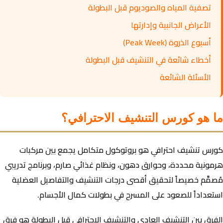
تصفية المياه والصوديوم قبل البطولة
الأعراض الجانبية وإدارتها
أسبوع الذروة (Peak Week)
أخطاء شائعة في التنشيف قبل البطولة
الأسئلة الشائعة
ما هو كورس التنشيف الاحترافي؟
كورس تنشيف احترافي
هو بروتوكول متكامل يجمع بين مركبات
هرمونية محددة، وحوارق دهون، ونظام غذائي صارم، وبرنامج تدريبي
مُصمَّم خصيصاً لتحقيق أقصى درجات التنشيف والتفاصيل العضلية
استعداداً للصعود على المسرح في بطولات كمال الأجسام.
الفرق بين التنشيف العادي والتنشيف الاحترافي قبل البطولة هو فرق