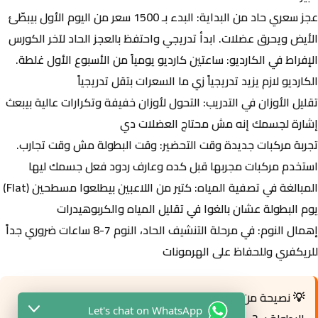
عجز سعري حاد من البداية:
البدء بـ 1500 سعر من اليوم الأول بيبطّئ
الأيض ويحرق عضلات. ابدأ تدريجي واحتفظ بالعجز الحاد لآخر الكورس
الإفراط في الكارديو:
ساعتين كارديو يومياً من الأسبوع الأول غلطة.
الكارديو لازم يزيد تدريجياً زي ما السعرات بتقل تدريجياً
تقليل الأوزان في التدريب:
التحول لأوزان خفيفة وتكرارات عالية بيبعث
إشارة لجسمك إنه مش محتاج العضلات دي
تجربة مركبات جديدة وقت التحضير:
وقت البطولة مش وقت تجارب.
استخدم مركبات مجربها قبل كده وعارف ردود فعل جسمك ليها
المبالغة في تصفية المياه:
كتير من اللاعبين بيطلعوا مسطحين (Flat)
يوم البطولة عشان بالغوا في تقليل المياه والكربوهيدرات
إهمال النوم:
في مرحلة التنشيف الحاد، النوم 7-8 ساعات ضروري جداً
للريكفري وللحفاظ على الهرمونات
💡 نصيحة من المحترفين:
اعمل “بروفة” لأسبوع الذروة قبل
Let's chat on WhatsApp