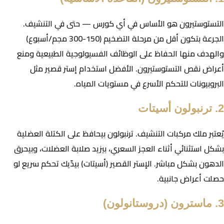
التستوستيرون هو
الأساس في أي كورس
— حتى في التنشيف.
الجرعة بتكون أقل من مرحلة التضخيم (150-300 مجم/أسبوع)
والهدف منها الحفاظ على الوظائف الفسيولوجية الطبيعية ومنع
أعراض نقص التستوستيرون. الأفضل استخدام إستر قصير مثل
البروبيونات للتحكم الأسرع في مستويات المياه.
2. ترنبولون أسيتات
يُعتبر
ملك مركبات التنشيف
. ترنبولون بيحافظ على الكتلة العضلية
بشكل استثنائي أثناء العجز السعري، بيزيد صلابة العضلات، وبيحرق
الدهون بشكل مباشر. الإستر القصير (أسيتات) بيدّيك تحكم سريع لو
حصلت أعراض جانبية.
3. ماسترون (دروستانولون)