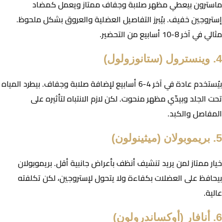
ماسترون بيعطي مظهر صلابة وجفاف ممتاز ويعمل كمضاد
إستروجين خفيف. بيُبرز التفاصيل العضلية والعروق بشكل ملحوظ.
مثالي في آخر 8-10 أسابيع من التحضير.
4. وينسترول (ستانوزولول)
بيُستخدم عادة في آخر 4-6 أسابيع لإضافة صلابة وجفاف. بيطرد المياه
تحت الجلد وبيدّي مظهر منحوت. لكن لازم الانتباه لتأثيره على
المفاصل والكبد.
5. بريموبولان (ميثينولون)
خيار ممتاز لمن يريد تنشيف أنظف بأعراض جانبية أقل. بريموبولان
بيحافظ على العضلات بكفاءة ولا يتحول لإستروجين، لكن تكلفته
عالية.
6. أنافار (أوكساندرولون)