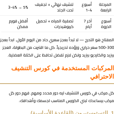
المرحلة
أسبوع
تنشيف نهائي + تجفيف
5% → 3-4%
الرابعة
4-1
تحت الجلد
أسبوع
آخر 7
تصفية المياه + تحميل
أفضل فورم
الذروة
أيام
كربوهيدرات
ممكن
المفتاح هو
التدرج
— لا تبدأ بعجز سعري حاد من اليوم الأول. ابدأ بعجز
300-500 سعر حراري وزوّده تدريجياً. كل ما اقتربت من البطولة، العجز
بيزيد والكارديو بيزيد ولكن لازم تفضل تحافظ على الكتلة العضلية.
المركبات المستخدمة في كورس التنشيف
الاحترافي
كل مركب في كورس التنشيف ليه دور محدد ومهم. فهم دور كل
مركب بيساعدك تبني الكورس المناسب لجسمك وأهدافك.
1. التستوستيرون (القاعدة الأساسية)