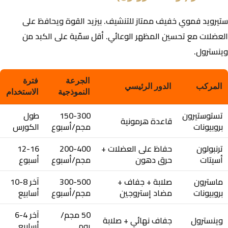
ستيرويد فموي خفيف ممتاز للتنشيف. بيزيد القوة ويحافظ على
العضلات مع تحسين المظهر الوعائي. أقل سمّية على الكبد من
وينسترول.
الجرعة
فترة
المركب
الدور الرئيسي
النموذجية
الاستخدام
تستوستيرون
150-300
طول
قاعدة هرمونية
بروبيونات
مجم/أسبوع
الكورس
ترنبولون
حفاظ على العضلات +
200-400
12-16
أسيتات
حرق دهون
مجم/أسبوع
أسبوع
ماسترون
صلابة + جفاف +
300-500
آخر 8-10
بروبيونات
مضاد إستروجين
مجم/أسبوع
أسابيع
50 مجم/
آخر 4-6
وينسترول
جفاف نهائي + صلابة
يوم
أسابيع