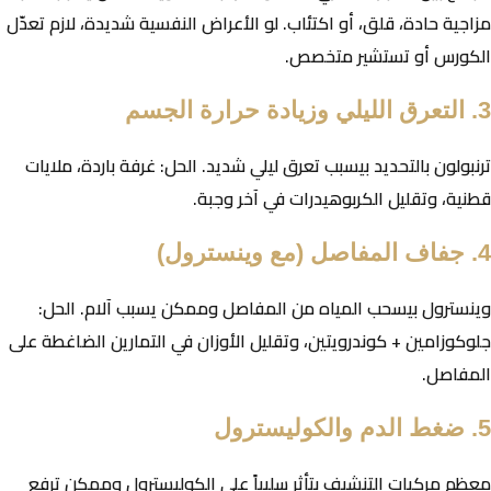
مزاجية حادة، قلق، أو اكتئاب. لو الأعراض النفسية شديدة، لازم تعدّل
الكورس أو تستشير متخصص.
3. التعرق الليلي وزيادة حرارة الجسم
ترنبولون بالتحديد بيسبب تعرق ليلي شديد. الحل: غرفة باردة، ملايات
قطنية، وتقليل الكربوهيدرات في آخر وجبة.
4. جفاف المفاصل (مع وينسترول)
وينسترول بيسحب المياه من المفاصل وممكن يسبب آلام. الحل:
جلوكوزامين + كوندرويتين، وتقليل الأوزان في التمارين الضاغطة على
المفاصل.
5. ضغط الدم والكوليسترول
معظم مركبات التنشيف بتأثر سلبياً على الكوليسترول وممكن ترفع