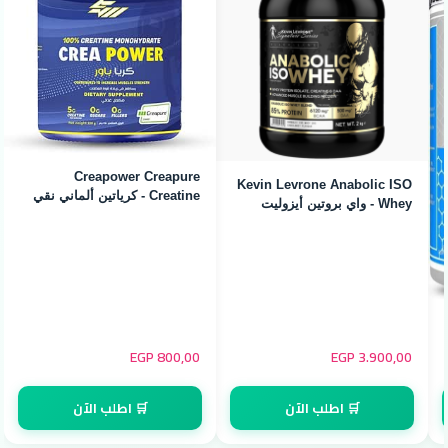
Creapower Creapure
Kevin Levrone Anabolic ISO
Creatine - كرياتين ألماني نقي
Whey - واي بروتين أيزوليت
(250g / 50 Servings)
أنابوليك (2kg)
EGP
800,00
EGP
3.900,00
🛒 اطلب الآن
🛒 اطلب الآن