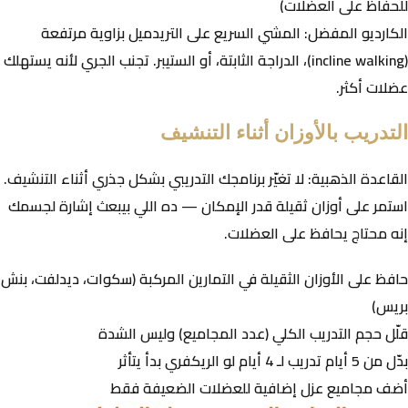
للحفاظ على العضلات)
الكارديو المفضل: المشي السريع على التريدميل بزاوية مرتفعة
(incline walking)، الدراجة الثابتة، أو الستيبر. تجنب الجري لأنه يستهلك
عضلات أكثر.
التدريب بالأوزان أثناء التنشيف
القاعدة الذهبية:
لا تغيّر برنامجك التدريبي بشكل جذري أثناء التنشيف
.
استمر على أوزان ثقيلة قدر الإمكان — ده اللي بيبعث إشارة لجسمك
إنه محتاج يحافظ على العضلات.
حافظ على الأوزان الثقيلة في التمارين المركبة (سكوات، ديدلفت، بنش
بريس)
قلّل حجم التدريب الكلي (عدد المجاميع) وليس الشدة
بدّل من 5 أيام تدريب لـ 4 أيام لو الريكفري بدأ يتأثر
أضف مجاميع عزل إضافية للعضلات الضعيفة فقط