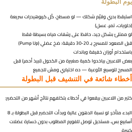
يوم البطولة
استيقظ بدري وقيّم شكلك — لو مسطح، كُل كربوهيدرات سريعة
(حلويات، تمر، عسل)
لو ممتلئ بشكل جيد، حافظ على رشفات مياه بسيطة فقط
قبل الصعود للمسرح بـ 20-30 دقيقة: ضخ عضلي (Pump Up)
باستخدام أوزان خفيفة وباندات
بعض اللاعبين بياخدوا كمية صغيرة من الكحول (نبيذ أحمر) قبل
المسرح لتوسيع الأوعية — ده اختياري ومش للجميع
أخطاء شائعة في التنشيف قبل البطولة
كتير من اللاعبين بيقعوا في أخطاء بتكلفهم نتائج أشهر من التحضير:
البدء متأخر:
لو نسبة الدهون عالية وبدأت التحضير قبل البطولة بـ 8
أسابيع بس، مستحيل توصل للفورم المطلوب بدون خسارة عضلات
كبيرة