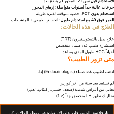
الاستخدام قبل سن 21:
المحور لم ينضج بعد
جرعات عالية جداً لسنوات متواصلة:
إرهاق المحور
استخدام بدون PCT:
خصية متوقفة لفترة طويلة
العمر فوق 40 مع استخدام طويل:
انخفاض طبيعي + المنشطات
العلاج في هذه الحالات:
علاج بديل بالتستوستيرون (TRT)
استشارة طبيب غدد صماء متخصص
أحياناً HCG طويل المدى يساعد
متى تزور الطبيب؟
اذهب لطبيب غدد صماء (Endocrinologist) إذا:
لم تستعد بعد سنة من آخر كورس
تعاني من أعراض شديدة (ضعف جنسي، إكتئاب، تعب)
تحاليلك تظهر LH منخفض جداً (< 1)
⚠️ خلاصة:
الجسم قادر على الاستعادة في معظم الحالات. كن