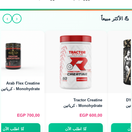
›
‹
💪 الأكثر مبيعاً
Arab Flex Creatine
Monohydrate - كرياتين
مونوهيدرات (480g / 160
Servings)
Arab Flex Creatine
Monohydrate - كرياتين
مونوهيدرات (240g / 80
EGP
500,00
EGP
700,00
Servings)
🛒 اطلب الآن
🛒 اطلب الآن