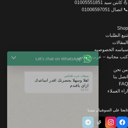
💪 كابتن سيد 01005551851
📞 اتصال 01006597051
Shop
تتبع الطلبات
المقالات
Let's chat on WhatsApp
سياسه الخصوصيه
كتب مجانية – عرب فليكس
مبيعات عرب فليكس
اهلا وسهلا بحضرتك اقدر اساعدك
من نحن
ازاي يافندم
اتصل بنا
03:51
FAQ
اراء العملاء
تابعنا على السوشيال ميديا