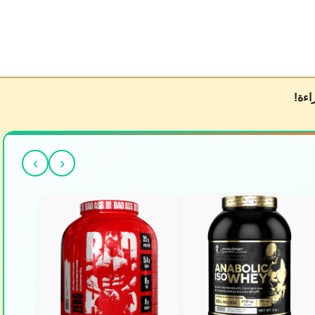
اءة!
›
‹