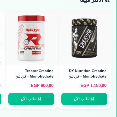
💪 الأكثر مبيعاً
e
Tractor Creatine
DY Nutrition Creatine
)
Monohydrate - كرياتين
Monohydrate - كرياتين
مونوهيدرات نقي (300g)
ميكرونايزد (240g / 80
0
EGP
600,00
EGP
1.150,00
Servings)
🛒 اطلب الآن
🛒 اطلب الآن