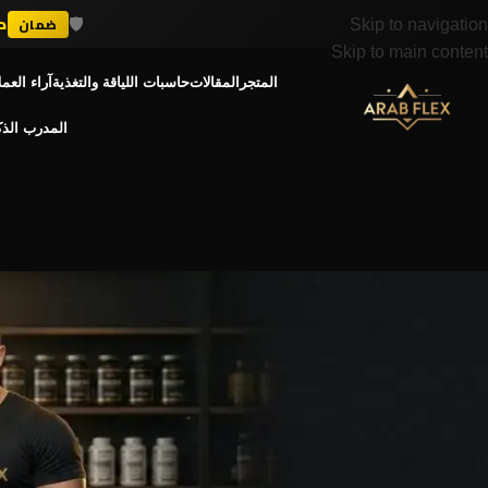
🛡️
د
ضمان
Skip to navigation
Skip to main content
المتجر
المقالات
حاسبات اللياقة والتغذية
آراء العمل
المدرب الذ
الهرمونات 
أعراض ارتفاع الإستروجين عند الرجال: 10 
Posted by
admin
On