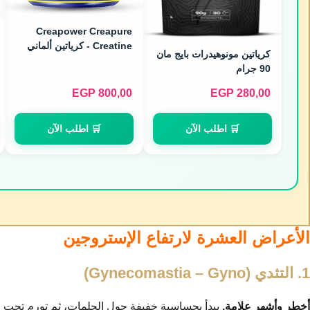
Creapower Creapure
Creatine - كرياتين ألماني
كرياتين مونوهيدرات بايج مان
نقي (250g / 50 Servings)
90 جرام
EGP
800,00
EGP
280,00
🛒 اطلب الآن
🛒 اطلب الآن
الأعراض العشرة لارتفاع الإستروجين
1. التثدي (Gynecomastia – Gyno)
أخطر وأشهر علامة.
يبدأ بحساسية خفيفة حول الحلمات، ثم تورم تحت ال