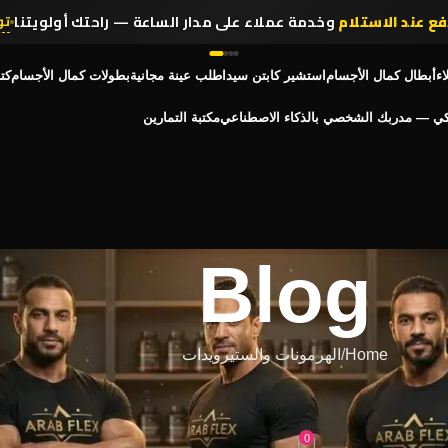
فع عند الاستلام
وخدمة عملاء على مدار الساعة — راحتك أولويتنا
تو
اء
أبطال كمال الأجسام
استشير كابتن سيد
اطلب عينة مجانية
بطولات كمال الأجسام
كت
كي — مدربك الشخصي بالذكاء الاصطناعي
مكتبة التمارين
Blog
Home
الهرمونات والستيرويدات
والستيرويدات
علامات تحذيرية
0
 مارس 31, 2026