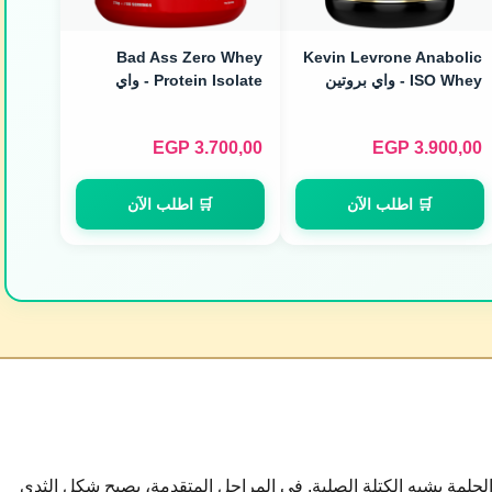
Bad Ass Zero Whey
Kevin Levrone Anabolic
ISO Whey - واي بروتين
Protein Isolate - واي
أيزوليت أنابوليك (2kg)
أيزوليت بدون سكر (2kg /
66 Servings)
EGP
3.700,00
EGP
3.900,00
🛒 اطلب الآن
🛒 اطلب الآن
حلمة يشبه الكتلة الصلبة. في المراحل المتقدمة، يصبح شكل الثدي