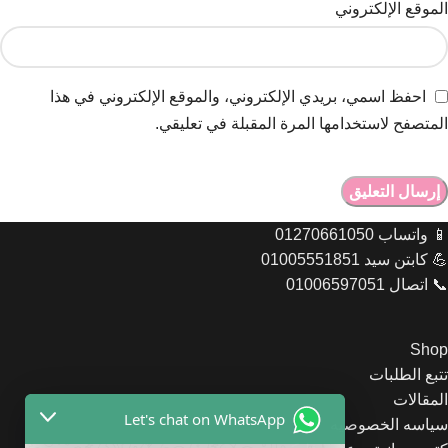
الموقع الإلكتروني
احفظ اسمي، بريدي الإلكتروني، والموقع الإلكتروني في هذا
المتصفح لاستخدامها المرة المقبلة في تعليقي.
📱 واتساب 01270661050
💪 كابتن سيد 01005551851
📞 اتصال 01006597051
Shop
تتبع الطلبات
المقالات
Let's chat on WhatsApp
سياسه الخصوصيه