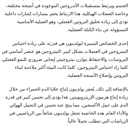
الجسم ويرتبط بمستقبلات الأندروجين الموجودة في أنسجة مختلفة،
وخاصة العضلات الهيكلية. هذا الارتباط يحفز مسارات إشارات داخلية
تؤدي إلى زيادة تخليق البروتين العضلي، وهو العملية الأساسية
المسؤولة عن بناء الكتلة العضلية.
إحدى الخصائص المميزة لبولدينون هي قدرته على زيادة احتباس
النيتروجين في العضلات بشكل كبير. النيتروجين هو عنصر أساسي في
البروتينات، والاحتفاظ بتوازن نيتروجيني إيجابي ضروري للنمو العضلي.
كلما زاد احتباس النيتروجين، كلما كانت البيئة أكثر ملاءمة لبناء
البروتين وإصلاح الأنسجة العضلية.
بالإضافة إلى ذلك، يُحفز بولدينون إنتاج خلايا الدم الحمراء من خلال
زيادة إنتاج هرمون الإريثروبويتين. هذا يؤدي إلى تحسن كبير في قدرة
الدم على حمل الأكسجين، مما ينتج عنه تحسن في التحمل الهوائي
والأداء العام. هذه الخاصية تجعل بولدينون شائعاً بين الرياضيين في
الرياضات التي تتطلب تحملاً عالياً.