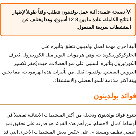
💡 نصيحة علمية: آلية عمل بولدينون تتطلب وقتاً طويلاً لإظهار
النتائج الكاملة، عادة ما بين 8-12 أسبوع، وهذا يختلف عن
المنشطات سريعة المفعول.
آلية أخرى مهمة لعمل بولدينون تتعلق بتأثيره على
الجلوكوكورتيكويدات، وهي هرمونات التوتر مثل الكورتيزول. يُعرف
الكورتيزول بتأثيره السلبي على نمو العضلات، حيث يُحفز تكسير
البروتين العضلي. بولدينون يُقلل من تأثيرات هذه الهرمونات، مما يخلق
بيئة أكثر ملاءمة للنمو العضلي والاستشفاء.
فوائد بولدينون
تتنوع فوائد
بولدينون
وتجعله من أكثر المنشطات الابتنائية تفضيلاً في
أوساط كمال الأجسام. من أهم هذه الفوائد هو قدرته على تحقيق نمو
عضلي نظيف ومستدام. على عكس بعض المنشطات الأخرى التي قد