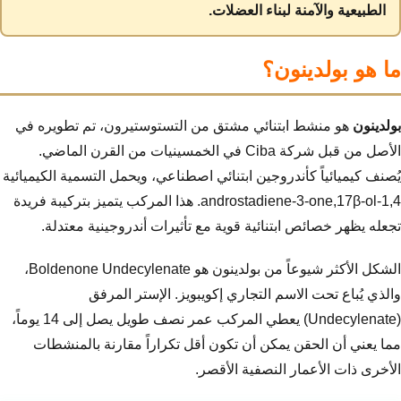
الطبيعية والآمنة لبناء العضلات.
ما هو بولدينون؟
بولدينون
هو منشط ابتنائي مشتق من التستوستيرون، تم تطويره في
الأصل من قبل شركة Ciba في الخمسينيات من القرن الماضي.
يُصنف كيميائياً كأندروجين ابتنائي اصطناعي، ويحمل التسمية الكيميائية
1,4-androstadiene-3-one,17β-ol. هذا المركب يتميز بتركيبة فريدة
تجعله يظهر خصائص ابتنائية قوية مع تأثيرات أندروجينية معتدلة.
الشكل الأكثر شيوعاً من بولدينون هو Boldenone Undecylenate،
والذي يُباع تحت الاسم التجاري إكويبويز. الإستر المرفق
(Undecylenate) يعطي المركب عمر نصف طويل يصل إلى 14 يوماً،
مما يعني أن الحقن يمكن أن تكون أقل تكراراً مقارنة بالمنشطات
الأخرى ذات الأعمار النصفية الأقصر.