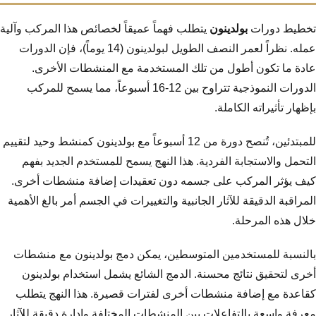
تخطيط دورات
بولدينون
يتطلب فهماً عميقاً لخصائص هذا المركب وآلية
عمله. نظراً لعمر النصف الطويل لبولدينون (14 يوماً)، فإن الدورات
عادة ما تكون أطول من تلك المستخدمة مع المنشطات الأخرى.
الدورات النموذجية تتراوح بين 12-16 أسبوعاً، مما يسمح للمركب
بإظهار تأثيراته الكاملة.
للمبتدئين، تُنصح دورة من 12 أسبوعاً مع بولدينون كمنشط وحيد لتقييم
التحمل والاستجابة الفردية. هذا النهج يسمح للمستخدم الجديد بفهم
كيف يؤثر المركب على جسمه دون تعقيدات إضافة منشطات أخرى.
المراقبة الدقيقة للآثار الجانبية والتغييرات في الجسم أمر بالغ الأهمية
خلال هذه المرحلة.
بالنسبة للمستخدمين المتوسطين، يمكن دمج بولدينون مع منشطات
أخرى لتحقيق نتائج محسنة. الدمج الشائع يشمل استخدام بولدينون
كقاعدة مع إضافة منشطات أخرى لفترات قصيرة. هذا النهج يتطلب
معرفة واسعة بالتفاعلات بين المنشطات المختلفة وإدارة دقيقة للآثار