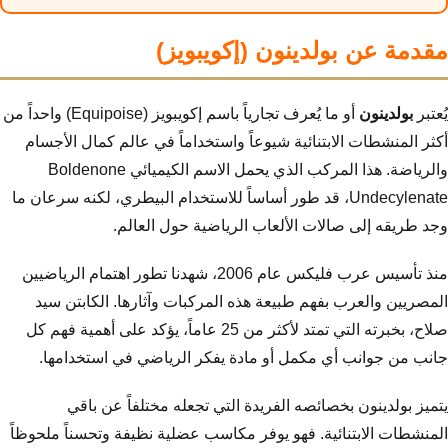
مقدمة عن بولدينون (إكويبويز)
يُعتبر
بولدينون
أو ما يُعرف تجارياً باسم إكويبويز (Equipoise) واحداً من
أكثر المنشطات الابتنائية شيوعاً واستخداماً في عالم كمال الأجسام
والرياضة. هذا المركب الذي يحمل الاسم الكيميائي Boldenone
Undecylenate، قد طور أساساً للاستخدام البيطري، لكنه سرعان ما
وجد طريقه إلى صالات الألعاب الرياضية حول العالم.
منذ تأسيس عرب فليكس عام 2006، شهدنا تطور اهتمام الرياضيين
المصريين والعرب بفهم طبيعة هذه المركبات وآثارها. الكابتن سيد
صلاح، بخبرته التي تمتد لأكثر من 25 عاماً، يؤكد على أهمية فهم كل
جانب من جوانب أي مكمل أو مادة يفكر الرياضي في استخدامها.
يتميز بولدينون بخصائصه الفريدة التي تجعله مختلفاً عن باقي
المنشطات الابتنائية. فهو يوفر مكاسب عضلية نظيفة وتحسناً ملحوظاً