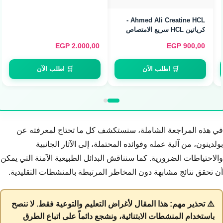
نقي (400g / 80 Servings)
Ahmed Ali Creatine HCL -
كرياتين HCL سريع الامتصاص
(120 Servings)
EGP
2.000,00
EGP
900,00
🛒 اطلب الآن
🛒 اطلب الآن
في هذه المراجعة الشاملة، سنستكشف كل ما تحتاج لمعرفته عن
بولدينون، من آلية عمله وفوائده المحتملة، إلى الآثار الجانبية
والاحتياطات الضرورية. كما سنناقش البدائل الطبيعية الآمنة التي يمكن
أن تحقق نتائج مشابهة دون المخاطر المرتبطة بالمنشطات التقليدية.
⚠️ تحذير مهم: هذا المقال لأغراض التعليم والتوعية فقط. لا ننصح
باستخدام المنشطات الابتنائية، ونشجع دائماً على اتباع الطرق