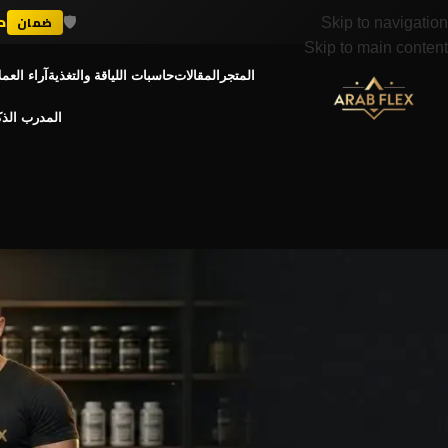
🛡️
د
ضمان
Skip to navigation
Skip to main content
المتجر
المقالات
حاسبات اللياقة والتغذية
آراء العمل
المدرب الذ
الهرمونات 
مضادات الإستروجين: متى
Posted by
admin
On