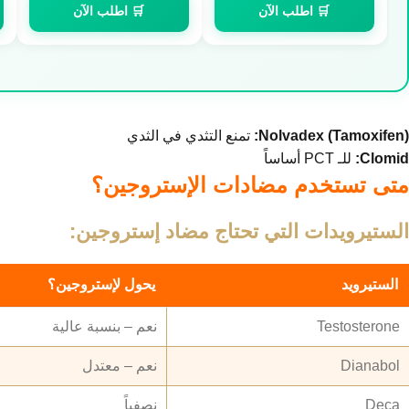
🛒 اطلب الآن
🛒 اطلب الآن
Nolvadex (Tamoxifen):
تمنع التثدي في الثدي
Clomid:
للـ PCT أساساً
متى تستخدم مضادات الإستروجين؟
الستيرويدات التي تحتاج مضاد إستروجين:
الستيرويد
يحول لإستروجين؟
Testosterone
نعم – بنسبة عالية
Dianabol
نعم – معتدل
Deca
نصفياً