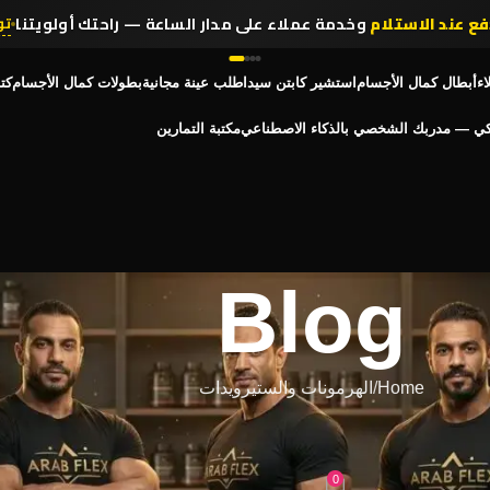
فع عند الاستلام
وخدمة عملاء على مدار الساعة — راحتك أولويتنا
تو
اء
أبطال كمال الأجسام
استشير كابتن سيد
اطلب عينة مجانية
بطولات كمال الأجسام
كت
كي — مدربك الشخصي بالذكاء الاصطناعي
مكتبة التمارين
Blog
Home
الهرمونات والستيرويدات
والستيرويدات
 ولماذا وكيف تستخدمها
0
 مارس 31, 2026