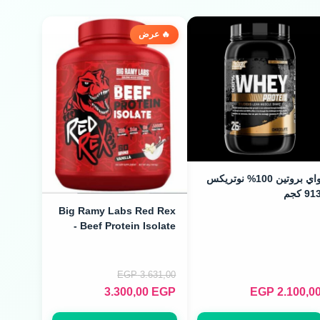
🔥 عرض
واي بروتين 100% نوتريكس
91 كجم
Big Ramy Labs Red Rex
Beef Protein Isolate -
بروتين اللحم للتنشيف (60
Servings)
EGP
3.631,00
3.300,00
EGP
EGP
2.100,0