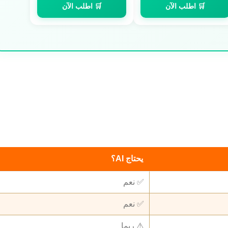
🛒 اطلب الآن
🛒 اطلب الآن
يحتاج AI؟
✅ نعم
✅ نعم
⚠️ ربما