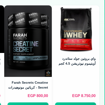
واي بروتين جولد ستاندرد
أوبتيموم نيوتريشن 4.5 كجم
3
Farah Secrets Creatine
Secret - كرياتين مونوهيدرات
نقي (300g)
0
EGP
800,00
EGP
8.750,00