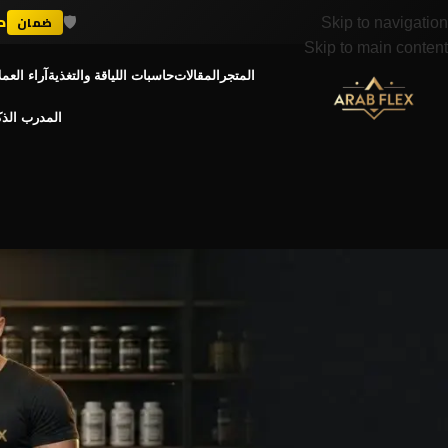
🛡️
د
ضمان
Skip to navigation
💪
+ 300K
Skip to main content
المتجر
المقالات
حاسبات اللياقة والتغذية
آراء العمل
المدرب الذ
مقالات
من 120 كيلو لبطل كمال أجسام! القصة اللي هتغير حياتك
Posted by
admin
n