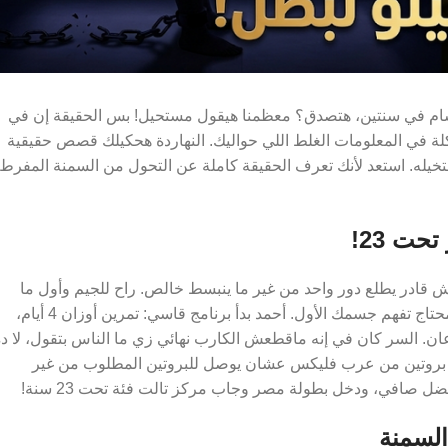
حول لبطل كمال أجسام في سنتين، هتصدق؟ معظمنا هيقول مستحيل! بس الحقيقة إن في
ة في المعلومات الغلط اللي حواليك. النهاردة هحكيلك قصص حقيقية
تخيله. استعد لأنك تعرف الحقيقة كاملة عن التحول من السمنة المفرط
ان مليان دهون ومكنش قادر يطلع دور واحد من غير ما ينبسط خالص. راح للجيم وأول ما
دخل الكابتن قاله الكلمة اللي غيرت حياته: انت مش محتاج دايت، انت محتاج تفهم جسمك الأول. أحمد بدأ برنامج قاسي: تمرين أوزان 4 أيام،
ين بس مش جوعان. السر كان في إنه ماقطعش الكارب نهائي زي ما الناس بتقول، لا د
دم الواي بروتين من عرب فليكس عشان يوصل للبروتين المطلوب من غير
السمنة