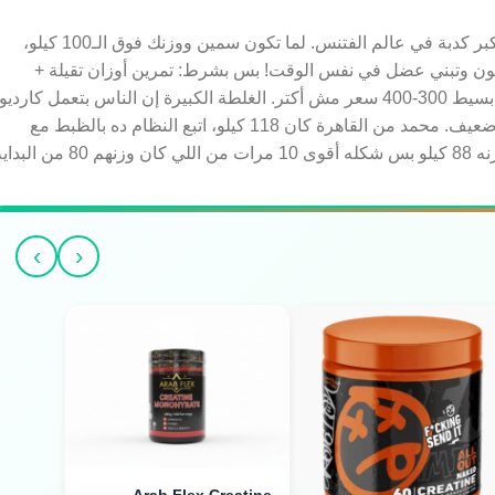
كل الناس بتقولك لازم تخس الأول وبعدين تبني عضل، صح؟ غلط! دي أكبر كدبة في عالم الفتنس. لما تكون سمين ووزنك فوق الـ100 كيلو،
اسمها Body Recomposition يعني تخس دهون وتبني عضل في نفس الوقت! بس بشرط: تمرين أوزان تقيلة +
بروتين عالي جدا على الأقل 2 جرام لكل كيلو من وزنك + عجز سعرات بسيط 300-400 سعر مش أكتر. الغلطة الكبيرة إن الناس بتعمل كارديو
مجنون ودايت قاسي، فبيخسوا دهون وعضل مع بعض ويفضلوا شكلهم ضعيف. محمد من القاهرة كان 118 كيلو، اتبع النظام ده بالظبط مع
›
‹