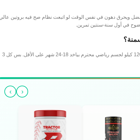
مرين، جسمك هيبني عضل ويحرق دهون في نفس الوقت لو اتبعت نظام صح فيه بروتين عالي
منة؟
الحقيقة المُرة: مفيش تحول سحري في 3 شهور. التحول الحقيقي من 120 كيلو لجسم رياضي محترم بياخد 18-24 شهر على الأقل. بس كل 3
›
‹