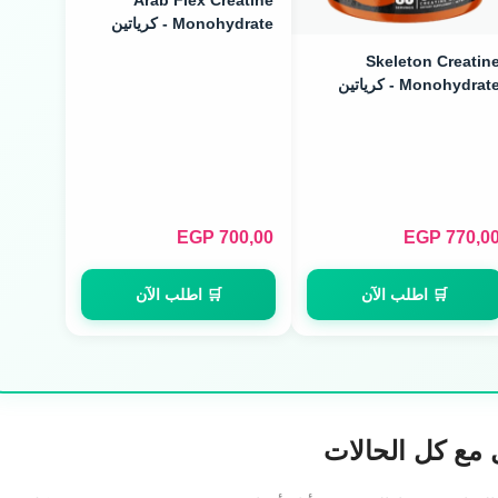
Arab Flex Creatine
Monohydrate - كرياتين
مونوهيدرات (480g / 160
Skeleton Creatin
Servings)
Monohydrate - كرياتين
ميكرونايزد (300g / 100
Servings
EGP
700,00
EGP
770,0
🛒 اطلب الآن
🛒 اطلب الآن
ل مع كل الحالات