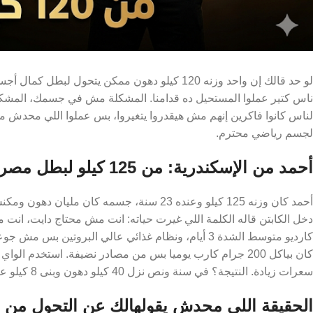
لو حد قالك إن واحد وزنه 120 كيلو دهون ممكن يت
ناس كتير عملوا المستحيل ده قدامنا. المشكلة مش في جسمك، المشكل
لناس كانوا فاكرين إنهم مش هيقدروا يتغيروا، بس عملوا اللي محدش م
لجسم رياضي محترم.
أحمد من الإسكندرية: من 125 كيلو لبطل مصر تحت 23!
أحمد كان وزنه 125 كيلو وعنده 23 سنة، جسمه ك
كارديو متوسط الشدة 3 أيام، ونظام غذائي عالي البروت
كان بياكل 200 جرام كارب يوميا بس من مصادر نضيفة. استخ
سعرات زيادة. النتيجة؟ في سنة ونص نزل 40 كيلو دهون وبنى 8 كيلو عضل صافي، ودخل بطولة مصر وجاب مركز تالت فئة تحت 23 سنة!
الحقيقة اللي محدش يقولهالك عن التحول من 