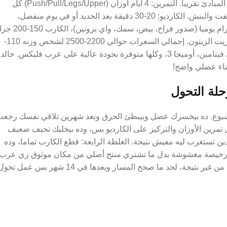
بعد ما درست أكتر من 50 حالة تحول ناجحة، لقيت إن كلهم اتبعوا نفس المبادئ تقريبا. التمرين: 4 أيام أوزان (Push/Pull/Legs/Upper) كل
تمرين 45-60 دقيقة، تركيز على التمارين المركبة زي السكوات والديدليفت والبنش. الكارديو: 20-30 دقيقة بعد الحديد أو في يوم منفصل،
متوسط الشدة مش HIIT مجنون. النظام الغذائي: البروتين 180-200 جرام يوميا (صدور فراخ، بيض، 
من الأرز والشوفان والبطاطس، الدهون 50-60 جرام من المكسرات وزيت الزيتون. إجمالي السعرات حوالي 2200-2500 لشخص وزنه 110-
120 كيلو. المكملات الأساسية: واي بروتين، كرياتين مونوهيدرات، مالتي فيتامين، أوميجا 3، وكلها متوفرة بجودة عالية على عرب فليكس. خالد
حلة التحول
تعجال والدايت القاسي اللي بينزلك 2-3 كيلو في الأسبوع. ده بيخسرك عضل وبيبطئ الحرق وبعد شهرين تلاقي نفسك رجع
طة التانية: إهمال تمرين الأوزان والتركيز على الكارديو بس، وده بيخليك نحيف ضعيف
ن تستغرب ليه مفيش نتيجة. الغلطة الرابعة: قطع الكارب تماما، وده
لات رخيصة مغشوشة بدل ما تشتري منتج أصلي من مكان موثوق زي عرب
فليكس. كريم من المنصورة وقع في كل الأخطاء دي وفضل سنة كاملة من غير نتيجة، لحد ما صحح المسار وبعدها في 14 شهر بس عمل ت