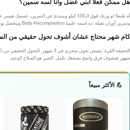
هل ممكن فعلا أبني عضل وأنا لسه سمين؟
آه طبعا! لو وزنك فوق الـ100 كيلو ومبتدئ في الت
وتمرين أوزان تقيلة. ده اسمه علميا Body Recomposition وبيحصل بوضوح في أول سنة-سنتين تمرين.
كام شهر محتاج عشان أشوف تحول حقيقي من الس
شهور هتشوف فرق واضح يشجعك تكمل. الصبر هو السلاح الوحيد.
💪 الأكثر مبيعاً