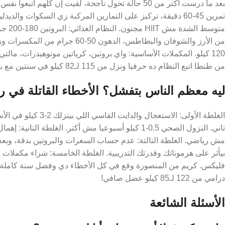
من طنطا اتبع النظام ده حرفيا ونزل من 115 لـ82 كيلو في سنتين مع بناء عضلي واضح!
ليه معظم الناس بتفشل؟ الأخطاء القاتلة في ر
الغلطة الأولى: الاس
تاني. النزول الصحي 0.5-1 كيلو أسبوعيا مش أكتر. الغل
مش رياضي. الغلطة التالتة: عدم حساب السعرات والبروتين بدقة، وبعدي
بيأثر على هرموناتك وقدرتك التدريبية. الغلطة الخامسة: شراء مكم
درامي من 122 لـ85 كيلو عضل صافي!
الأسئلة الشائعة