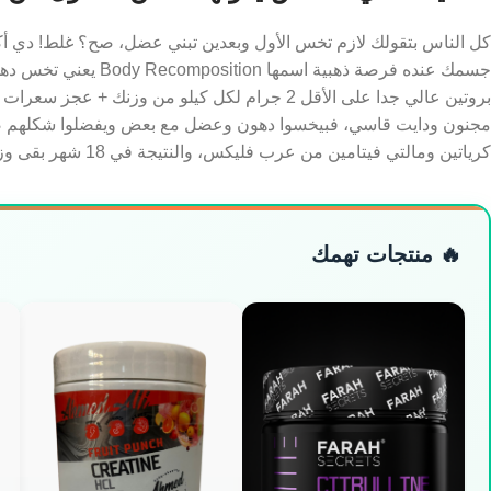
جسمك عنده فرصة ذهبية 
كرياتين ومالتي فيتامين من عرب فليكس، والنتيجة في 18 شهر بقى وزنه 88 كيلو بس شكله أقوى 10 مرات من اللي كان وزنهم 80 من البداية!
🔥 منتجات تهمك