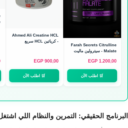
e
)
Ahmed Ali Creatine HCL
- كرياتين HCL سريع
Farah Secrets Citrulline
الامتصاص (120 Servings)
Malate - سيترولين ماليت
لضخ الدم (300g)
0
EGP
900,00
EGP
1.200,00
🛒 اطلب الآن
🛒 اطلب الآن
البرنامج الحقيقي: التمرين والنظام اللي اشتغ