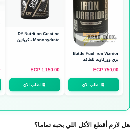
س
DY Nutrition Creatine
Monohydrate - كرياتين
مونوهيدرات نقي (300g)
Battle Fuel Iron Warrior -
بري ووركاوت للطاقة
والتركيز (30 Servings)
0
EGP
1.150,00
EGP
750,00
🛒 اطلب الآن
🛒 اطلب الآن
هل لازم أقطع الأكل اللي بحبه تماما؟