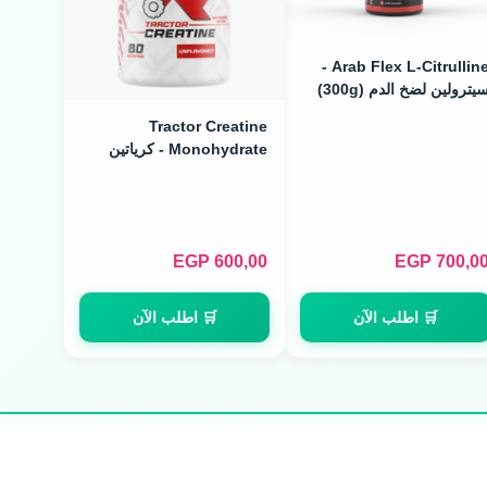
Arab Flex L-Citrulline -
يترولين لضخ الدم (300g)
Tractor Creatine
Monohydrate - كرياتين
ميكرونايزد (240g / 80
Servings)
EGP
600,00
EGP
700,0
🛒 اطلب الآن
🛒 اطلب الآن