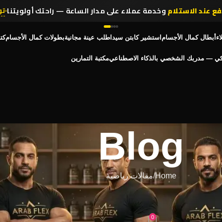
فع عند الاستلام
وخدمة عملاء على مدار الساعة — راحتك أولويتنا
تو
انضم لأكثر من
,314,000 رياضي
في مصر يثقون في عرب فليكس
تسو
اء
أبطال كمال الأجسام
استشير كابتن سيد
اطلب عينة مجانية
بطولات كمال الأجسام
كت
كي — مدربك الشخصي بالذكاء الاصطناعي
مكتبة التمارين
Blog
Home
مقالات رياضية
 رياضية
0
O فبراير 19, 2026