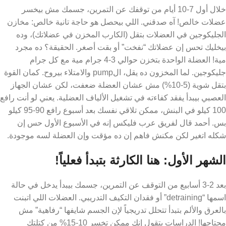
خلال أول 7-10 أيام من توقفك عن التمرين، جسمك مش بيخسر
عضلات خالص! آه صدقني. اللي بيحصل هو حاجة تانية خالص: مخازن
الجليكوجين في العضلات بتقل (الكارب المخزن في عضلاتك)، وده
بيخليك تحس إن عضلاتك “نفخت” أو بقت أصغر. الحقيقة؟ ده مجرد
مية! العضلة الواحدة بتخزن حوالي 3-4 جرام مية مع كل جرام
جليكوجين. لما المخزون ده يقل، الpump والامتلاء بيروح. كمان القوة
بتقل شوية (5-10%) مش عشان العضلة ضعفت، لكن عشان الجهاز
العصبي بيبدأ يفقد كفاءته في تشغيل الألياف العضلية. يعني لو أنت رافع
100 كيلو في البنش، ممكن تلاقي نفسك بعد أسبوع رافع 90-95 كيلو
بس. أحمد قال لفريق عرب فليكس إنه في الأسبوع الأول حس إن
شكله اتغير لكن مكنش فاهم إن ده مؤقت وإن العضلة لسه موجودة.
الشهر الأول: هنا الكارثة بتبدأ فعلياً!
بعد 2-3 أسابيع من التوقف عن التمرين، جسمك بيبدأ يدخل في حالة
اسمها “detraining” أو فقدان التكيف التدريبي. العضلات اللي اتبنت
بالعرق والألم بتبدأ تتحلل تدريجياً لإن الجسم شايفها “رفاهية” مش
محتاجها! الدراسات بتقول إنك ممكن تخسر 10-15% من كتلتك