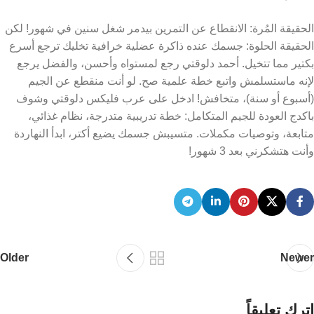
الرجوع.
الخلاصة
الحقيقة المُرة: الانقطاع عن التمرين بيدمر شغل سنين في شهور! لكن
الحقيقة الحلوة: جسمك عنده ذاكرة عضلية خرافية تخليك ترجع أسرع
بكتير مما تتخيل. أحمد دلوقتي رجع لمستواه وأحسن، والفضل يرجع
لإنه ماستسلمش واتبع خطة علمية صح. لو أنت منقطع عن الجيم
(أسبوع أو سنة)، متخافش! ادخل على عرب فليكس دلوقتي وشوف
باكدج العودة للجيم المتكامل: خطة تدريبية متدرجة، نظام غذائي،
متابعة، وتوصيات مكملات. متسيبش جسمك يضيع أكتر، ابدأ النهاردة
وأنت هتشكرني بعد 3 شهور!
Older
Newer