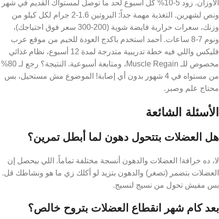
العضلات، فلو رجعت بقوة هتدمر نفسك. الخطة الصح: ابدأ بـ 50-60%
من أوزانك القديمة لمدة أسبوعين، ركز على الـ Form والتكنيك مش
الأوزان. زود 5-10% كل أسبوع لحد ما توصل لمستواك القديم في شهر
ونص لشهرين. التغذية مهمة جداً: البروتين 1.6-2 جرام لكل كيلو من
وزنك، سعرات حرارية فايضة شوية (200-300 سعر فوق احتياجك)،
ونوم 7-8 ساعات. أحمد استخدم باكدج العودة للجيم من موقع عرب
فليكس واللي فيه خطة تدريبية متدرجة لمدة 12 أسبوع، نظام غذائي
مخصوص للـ Muscle Regain، ومتابعة أسبوعية. النتيجة؟ رجع لـ 80%
من مستواه في 4 شهور بدون أي إصابة! الموضوع مش مستحيل، بس
محتاج علم وصبر.
الأسئلة الشائعة
هل العضلات بتتحول دهون لما أبطل تمرين؟
لا، ده خرافة! العضلات والدهون أنسجة مختلفة تماماً. اللي بيحصل إن
العضلات بتضمر (تصغر) والدهون بتزيد لو أكلك زي ما هو ونشاطك قل.
بس مفيش تحول من نسيج لنسيج.