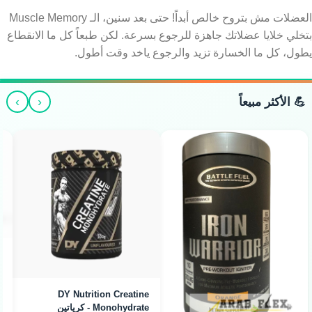
بعد كام شهر انقطاع العضلات بتروح خالص؟
العضلات مش بتروح خالص أبداً! حتى بعد سنين، الـ Muscle Memory
بتخلي خلايا عضلاتك جاهزة للرجوع بسرعة. لكن طبعاً كل ما الانقطاع
يطول، كل ما الخسارة تزيد والرجوع ياخد وقت أطول.
›
‹
💪 الأكثر مبيعاً
Arab Flex L-Citrulline -
سيترولين لضخ الدم (300g)