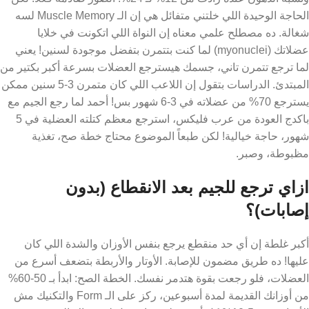
أحمد بعد سنة كاملة من ترك الجيم خسر حوالي 40% من كتلته
العضلية! الراجل اللي كان وزنه 95 كيلو بعضلات صافية بقى 78 كيلو،
ونسبة الدهون عنده زادت من 12% لـ 24%. الصور صادمة فعلاً! لكن
الحاجة الوحيدة اللي خلتني متفائل هي إن الـ Muscle Memory لسه
شغالة. ده مصطلح علمي معناه إن النواة اللي اتكونت في خلايا
عضلاتك (myonuclei) لما كنت بتتمرن بتفضل موجودة لسنين! يعني
لما ترجع تتمرن تاني، جسمك هيسترجع العضلات بسرعة أكبر بكتير من
المبتدئ. الدراسات بتقول إن اللاعب اللي كان متمرن 3-5 سنين ممكن
يسترجع 70% من عضلاته في 3-6 شهور بس! أحمد لما رجع الجيم مع
باكدج العودة من عرب فليكس، استرجع معظم كتلته العضلية في 5
شهور، حاجة خيالية! لكن طبعاً الموضوع محتاج خطة صح، تغذية
مظبوطة، وصبر.
ازاي ترجع للجيم بعد الانقطاع (بدون
إصابات)؟
أكبر غلطة إن أي حد منقطع يرجع بنفس الأوزان والشدة اللي كان
عليها! ده طريق مضمون للإصابة. الأوتار والأربطة بتضعف أسرع من