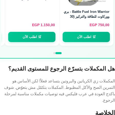
Tractor Creatine
Monohydrate - كرياتين
ميكرونايزد (240g / 80
Servings)
EGP
600,00
EGP
700,00
🛒 اطلب الآن
🛒 اطلب الآن
هل المكملات بتسرّع الرجوع للمستوى القديم؟
المكملات زي الكرياتين والبروتين بتساعد فعلاً! لكن الأساس هو
التمرين الصح والأكل المظبوط. المكملات بتكمّل مش بتعوّض. شوف
باكدج العودة في عرب فليكس فيه توصيات مكملات مناسبة لمرحلة