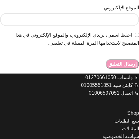
الموقع الإلكتروني
احفظ اسمي، بريدي الإلكتروني، والموقع الإلكتروني في هذا
المتصفح لاستخدامها المرة المقبلة في تعليقي.
📱 واتساب 01270661050
💪 كابتن سيد 01005551851
📞 اتصال 01006597051
Shop
تتبع الطلبات
المقالات
Let's chat on WhatsApp
سياسه الخصوصيه