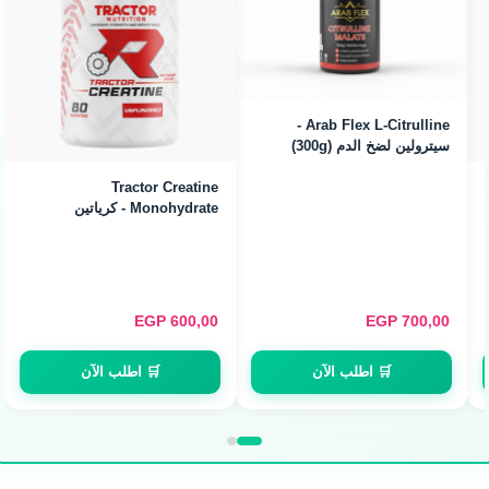
Arab Flex L-Citrulline -
سيترولين لضخ الدم (300g)
Tractor Creatine
Monohydrate - كرياتين
ميكرونايزد (240g / 80
Servings)
EGP
600,00
EGP
700,00
🛒 اطلب الآن
🛒 اطلب الآن