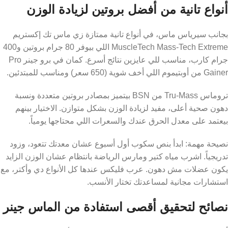
أنواع تانية من أفضل بروتين لزيادة الوزن
بجانب سيرياس ماس، في أنواع تانية ممتازة زي ماس تك إكستريم
MuscleTech Mass-Tech Extreme اللي بيوفر 80 جرام بروتين و400
جرام كارب، مناسب للي عايزين نتائج أسرع. كمان في برو جينر Pro
Gainer من أوبتيموم اللي أخف شوية (650 سعر) ومناسب للمبتدئين.
تروماس Tru-Mass من BSN بيتميز بمصادر بروتين متعددة ونسبة
دهون صحية أعلى، مفيد لزيادة الوزن بشكل متوازن. الاختيار بينهم
بيعتمد على معدل الحرق عندك والسعرات اللي محتاجها يومياً.
نصيحة مهمة: ابدأ بنص سكوب أول أسبوع عشان معدتك تتعود، وزود
تدريجياً. اشرب مياه كتير ومارس الرياضة بانتظام عشان الوزن الزايد
يكون عضلات مش دهون. عرب فليكس عندها كل الأنواع دي وأكتر، مع
استشارات مجانية لمساعدتك تختار الأنسب.
نصائح لتحقيق أقصى استفادة من الماس جينر