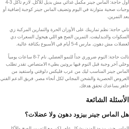
أول حاجة: الماس جينر مكمل غذائي مش بديل للأكل. لازم تاكل 3-4
وجبات صحية متوازنة في اليوم وتضيف الماس جينر كوجبة إضافية أو
بعد التمرين.
تاني حاجة: نظم تمارينك على الأوزان الحرة والتمارين المركبة زي
السكوات والديدليفت. التمرين الصح هو اللي هيحول السعرات دي
لعضلات مش دهون. مارس 4-5 أيام في الأسبوع بكثافة عالية.
تالت حاجة: النوم ضروري جداً للنمو العضلي. نام 7-8 ساعات يومياً
وخلي آخر وجبة قبل النوم فيها بروتين بطيء الامتصاص. تقدر تطلب
الماس جينر المناسب ليك من عرب فليكس دلوقتي واستفيد من
العروض الحصرية والشحن المجاني لكل أنحاء مصر. فريق الدعم الفني
جاهز يساعدك تحقق هدفك.
الأسئلة الشائعة
هل الماس جينر بيزود دهون ولا عضلات؟
الماس جينر بيزود الوزن بشكل عام، لكن مع التمرين الصح والأكل