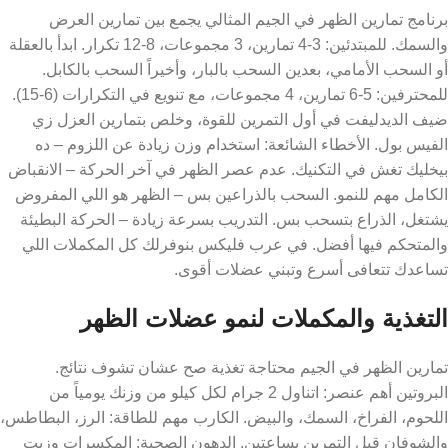
برنامج تمارين الظهر في الجيم المثالي يجمع بين تمارين العرض
والسمك. للمبتدئين: 3-4 تمارين، 3 مجموعات، 8-12 تكرار. ابدأ بالعقلة
أو السحب الأمامي، بعدين السحب بالبار، وأخيراً السحب بالكابل.
للمحترفين: 5-6 تمارين، 4 مجموعات، مع تنويع في التكرارات (6-15).
ضيف الديدليفت في أول التمرين للقوة، وخلص بتمارين العزل زي
الفيس بول. الأخطاء الشائعة: استخدام وزن زيادة عن اللزوم – ده
بيخليك تغش في التكنيك. عدم عصر الظهر في آخر الحركة – الانقباض
الكامل مهم للنمو. السحب بالذراعين بس – الظهر هو اللي المفروض
يشتغل، الذراع بتسحب بس. التدريب بسرعة زيادة – الحركة البطيئة
والمتحكم فيها أفضل. في عرب فليكس بنوفرلك كل المكملات اللي
تساعدك تتعافى أسرع وتبني عضلات أقوى.
التغذية والمكملات لنمو عضلات الظهر
تمارين الظهر في الجيم محتاجة تغذية صح عشان تشوف نتائج.
البروتين أهم عنصر: اتناول 2 جرام لكل كيلو من وزنك يومياً من
اللحوم، الفراخ، السمك، والبيض. الكارب مهم للطاقة: الرز، البطاطس،
والشوفان قبل التمرين بساعتين. الدهون الصحية: المكسرات وزيت