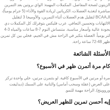
الزيتون لصحة المفاصل. المكملات المهمة: الواي بروتين بعد التمرين
مباشرة لتغذية العضلات، الكرياتين لزيادة القوة والأداء (5 جرام يومياً)،
الـBCAA لتقليل هدم العضلات أثناء التمرين، والأوميجا 3 لتقليل
الالتهابات وتحسين التعافي. عرب فليكس بتوفرلك كل المكملات دي
بجودة عالية وأسعار مناسبة. متنساش النوم 7-8 ساعات والمياه 3-4
لتر يومياً. العضلة بتكبر في الراحة مش في الجيم، فخلي بين كل تمرين
ظهر 48-72 ساعة راحة.
الأسئلة الشائعة
كام مرة أتمرن ظهر في الأسبوع؟
مرة أو مرتين في الأسبوع كافية. لو بتتمرن مرتين، خلي واحدة تركز
على العرض (عقلة وسحب أمامي) والتانية على السمك (ديدليفت
ورووينج). الراحة مهمة للنمو.
إيه أحسن تمرين للظهر العريض؟