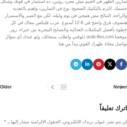
تمارين الظهر في الجيم مش مجرد روتين، ده استثمار في قوتك وشكل
جسمك. التزم بالتكنيك الصحيح، نوع في التمارين، واهتم بالتغذية
والراحة. النتائج مش هتيجي في يوم وليلة، لكن مع الصبر والاستمرار
هتشوف فرق واضح في 8-12 أسبوع. عرب فليكس معاك في كل
خطوة بأفضل المكملات الغذائية والنصايح المجربة من خبراء. زور
موقعنا arab-flex.com دلوقتي واطلب منتجاتك، ولو عندك أي سؤال
تواصل معانا. ظهرك القوي يبدأ من هنا.
Older
Newer
اترك تعليقاً
لن يتم نشر عنوان بريدك الإلكتروني.
الحقول الإلزامية مشار إليها بـ
*