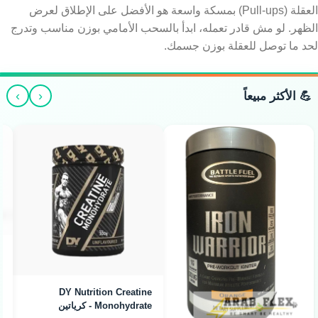
العقلة (Pull-ups) بمسكة واسعة هو الأفضل على الإطلاق لعرض
الظهر. لو مش قادر تعمله، ابدأ بالسحب الأمامي بوزن مناسب وتدرج
لحد ما توصل للعقلة بوزن جسمك.
›
‹
💪 الأكثر مبيعاً
Arab Flex L-Citrulline -
سيترولين لضخ الدم (300g)
Tractor Creatine
Monohydrate - كرياتين