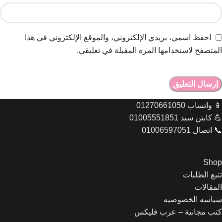
احفظ اسمي، بريدي الإلكتروني، والموقع الإلكتروني في هذا
المتصفح لاستخدامها المرة المقبلة في تعليقي.
📱 واتساب 01270661050
💪 كابتن سيد 01005551851
📞 اتصال 01006597051
Shop
تتبع الطلبات
المقالات
Let's chat on WhatsApp
سياسه الخصوصيه
كتب مجانية – عرب فليكس