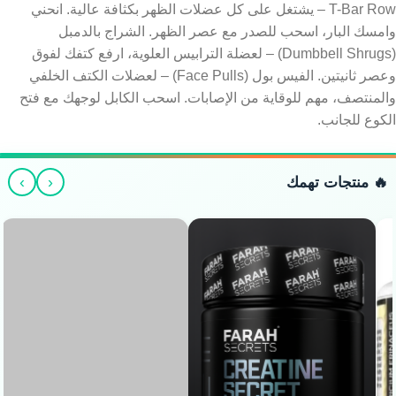
T-Bar Row – يشتغل على كل عضلات الظهر بكثافة عالية. انحني
وامسك البار، اسحب للصدر مع عصر الظهر. الشراج بالدمبل
(Dumbbell Shrugs) – لعضلة الترابيس العلوية، ارفع كتفك لفوق
وعصر ثانيتين. الفيس بول (Face Pulls) – لعضلات الكتف الخلفي
والمنتصف، مهم للوقاية من الإصابات. اسحب الكابل لوجهك مع فتح
الكوع للجانب.
›
‹
🔥 منتجات تهمك
Arab Flex L-Citrulline -
سيترولين لضخ الدم (150g)