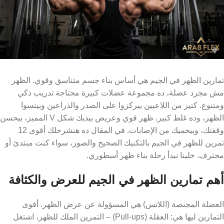
تمارين الظهر في الجيم هي أساس بناء جسم متناسق وقوي. الظهر
مش مجرد عضلة، ده مجموعة عضلات كبيرة محتاجة تدريب ذكي
ومتنوع. كتير من اللاعبين بيركزوا على الصدر والذراعين وبينسوا
الظهر، وده غلط كبير. ظهر قوي وعريض بيديك شكل V المميز، بيحسن
وقفتك، وبيحميك من الإصابات. في المقال ده هنشرحلك أقوى 12
تمرين للظهر في الجيم بالتكنيك الصحيح والصور، سواء كنت مبتدئ أو
محترف. خلينا نبدأ رحلة بناء ظهر أسطوري.
أهم تمارين الظهر في الجيم للعرض والكثافة
العضلة المجنصة (اللاتس) هي المسؤولة عن عرض الظهر. أقوى
التمارين ليها هي: العقلة (Pull-ups) – التمرين الملك للظهر، اشتغل