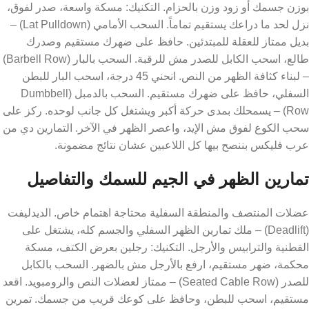
بوزن جسمك أو زود وزن بالحزام. التكنيك: مسكة واسعة، صدر لفوق،
نزل لحد ما دراعك يستقيم تماماً. السحب الأمامي (Lat Pulldown) –
بديل ممتاز للعقلة للمبتدئين. حافظ على ضهرك مستقيم وصدرك
طالع، اسحب الكابل للصدر مش للرقبة. السحب بالبار (Barbell Row)
– لبناء كثافة الظهر من النص. انحني 45 درجة، اسحب البار للبطن
السفلي، حافظ على ضهرك مستقيم. السحب بالدمبل (Dumbbell
Row) – يسمحلك بمدى حركة أكبر ويشتغل كل جانب لوحده. ركز على
سحب الكوع لفوق مش الإيد، واعصر الظهر في الآخر. التمارين دي من
عرب فليكس بننصح بيها كل اللاعبين عشان نتائج مضمونة.
تمارين الظهر في الجيم للسمك والتفاصيل
عضلات المنتصف والمنطقة السفلية محتاجة اهتمام خاص. الديدليفت
(Deadlift) – ملك تمارين الظهر السفلي والجسم كله، يشتغل على
القطنية والترابيس والأرجل. التكنيك: رجلين بعرض الكتف، مسكة
محكمة، ضهر مستقيم، ارفع بالأرجل مش بالضهر. السحب بالكابل
للصدر (Seated Cable Row) – ممتاز لعضلات النص والرومبويد. اقعد
مستقيم، اسحب للبطن، وحافظ على كوعك قريب من جسمك. تمرين