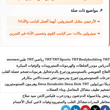
📌 مواضيع ذات صلة
➜ الأرجينين مقابل السيترولين: أيهما أفضل للبامب والأداء؟
➜ سيترولين مالات: سر البامب القوي وتحسين الأداء في التمرين
Bodybuilding TRT
Sports TRT
TRT
TRT رياضي
TRT طبي
women
أندرياس مونزر
الجلطات والهرمونات
الستيرويدات والوفيات المبكرة
العلاج التعويضي بالتستوستيرون
تبرع بالدم
تحاليل هرمونات
تضخم عضلة القلب
جرعات التستوستيرون
جورج بيترسون
حقن تست
دالاس مكارفر
ديكا دورابولين Deca Durabolin Deca Dick TRT وهرمون التستوستيرون
تضخيم نظيف مشاكل المفاصل وبناء العضلات
ريتش بيانا
سيولة الدم
شون رودن
عرب فليكس
كابتن سيد صلاح
مخاطر المدرات
مشاكل القلب والستيرويد
وفيات لاعبي كمال الأجسام