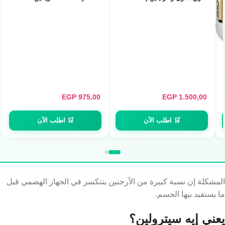
Servings)
مونوهيدرات نقي (300g)
يفن ليفروني 2
EGP
975,00
EGP
1.500,00
🛒 اطلب الآن
🛒 اطلب الآن
المشكلة إن نسبة كبيرة من الأرجنين بتتكسر في الجهاز الهضمي قبل
ما يستفيد بيها الجسم.
يعني إيه سيترولين؟