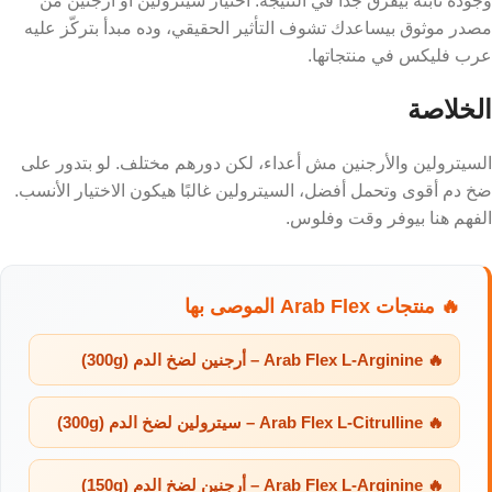
وجودة ثابتة بيفرق جدًا في النتيجة. اختيار سيترولين أو أرجنين من
مصدر موثوق بيساعدك تشوف التأثير الحقيقي، وده مبدأ بتركّز عليه
عرب فليكس في منتجاتها.
الخلاصة
السيترولين والأرجنين مش أعداء، لكن دورهم مختلف. لو بتدور على
ضخ دم أقوى وتحمل أفضل، السيترولين غالبًا هيكون الاختيار الأنسب.
الفهم هنا بيوفر وقت وفلوس.
🔥 منتجات Arab Flex الموصى بها
🔥 Arab Flex L-Arginine – أرجنين لضخ الدم (300g)
🔥 Arab Flex L-Citrulline – سيترولين لضخ الدم (300g)
🔥 Arab Flex L-Arginine – أرجنين لضخ الدم (150g)