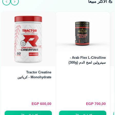
›
‹
💪 الأكثر مبيعاً
Arab Flex L-Citrulline -
سيترولين لضخ الدم (300g)
Tractor Creatine
Monohydrate - كرياتين
ميكرونايزد (240g / 80
Servings)
EGP
600,00
EGP
700,00