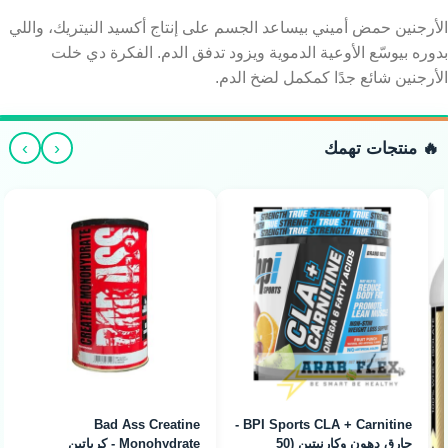
الأرجنين حمض أميني بيساعد الجسم على إنتاج أكسيد النيتريك، واللي
بدوره بيوسّع الأوعية الدموية ويزود تدفق الدم. الفكرة دي خلت
الأرجنين شائع جدًا كمكمل لضخ الدم.
›
‹
🔥 منتجات تهمك
Bad Ass Creatine
BPI Sports CLA + Carnitine -
حارق دهون وكارنيتين (50
Monohydrate - كرياتين