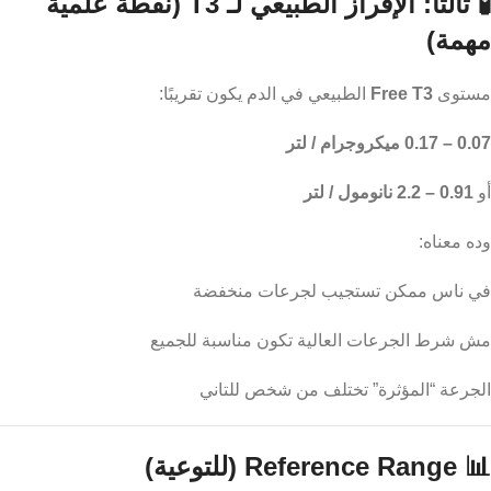
🧪 ثالثًا: الإفراز الطبيعي لـ T3 (نقطة علمية
مهمة)
مستوى
Free T3
الطبيعي في الدم يكون تقريبًا:
0.07 – 0.17 ميكروجرام / لتر
أو
0.91 – 2.2 نانومول / لتر
وده معناه:
في ناس ممكن تستجيب لجرعات منخفضة
مش شرط الجرعات العالية تكون مناسبة للجميع
الجرعة “المؤثرة” تختلف من شخص للتاني
📊 Reference Range (للتوعية)