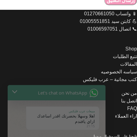
📱 واتساب 01270661050
💪 كابتن سيد 01005551851
📞 اتصال 01006597051
Shop
تتبع الطلبات
المقالات
Let's chat on WhatsApp
سياسه الخصوصيه
كتب مجانية – عرب فليكس
مبيعات عرب فليكس
اهلا وسهلا بحضرتك اقدر اساعدك
من نحن
ازاي يافندم
اتصل بنا
21:15
FAQ
اراء العملاء
تابعنا على السوشيال ميديا