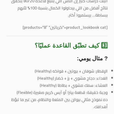
أثبتت دراسات كتير إن الناس اللي بتتبع قاعدة 80/20 بتحقق
نتائج أفضل من اللي بيحاولوا الكمال بنسبة 100% لأنهم
ببساطة…
بيستمروا أكتر.
[product_lookbook cat=”كرياتين” products=”8″]
3️⃣ كيف تطبّق القاعدة عمليًا؟
? مثال يومي:
الإفطار: شوفان + بروتين + فواكه (Healthy)
الغداء: دجاج مشوي + رز + خضار (Healthy)
العشاء: سمك مشوي + بطاطا (Healthy)
وجبة خفيفة: قطعة بيتزا أو آيس كريم صغيرة (Flexible)
ده نموذج مثالي بيوازن بين المتعة والنظام، من غير ما تبوّظ
أهدافك.