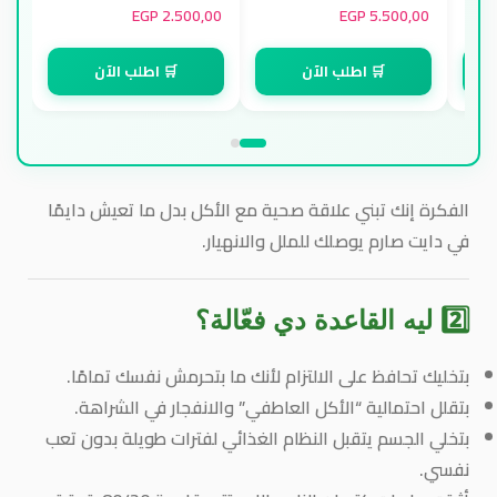
EGP
2.500,00
EGP
5.500,00
🛒 اطلب الآن
🛒 اطلب الآن
الفكرة إنك تبني علاقة صحية مع الأكل بدل ما تعيش دايمًا
في دايت صارم يوصلك للملل والانهيار.
2️⃣ ليه القاعدة دي فعّالة؟
بتخليك
تحافظ على الالتزام
لأنك ما بتحرمش نفسك تمامًا.
بتقلل احتمالية “الأكل العاطفي” والانفجار في الشراهة.
بتخلي الجسم
يتقبل النظام الغذائي لفترات طويلة
بدون تعب
نفسي.