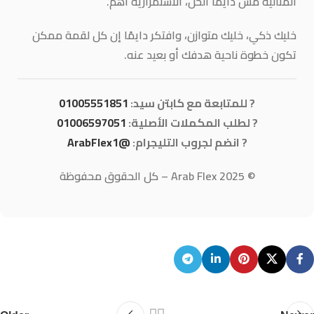
المثالية مش دايمًا الحل،
الاستمرارية أهم.
خليك ذكي، خليك متوازن، وافتكر دايمًا إن كل لقمة ممكن
تكون خطوة ناحية هدفك أو بعيد عنه.
? للمتابعة مع كابتن سيد:
01005551851
? لطلب المكملات الأصلية:
01006597051
? انضم لجروب التليجرام:
@ArabFlex1
© 2025 Arab Flex – كل الحقوق محفوظة