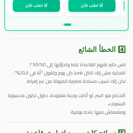
🛒 اطلب الآن
🛒 اطلب الآن
4️⃣ الخطأ الشائع
ناس كتير تفهم القاعدة غلط وتحوّلها إلى 50/50 ?
الفكرة مش إنك تاكل Junk كل يوم وتقول “أنا في الـ20%”،
لكن إنك تسيب مساحة صغيرة للمرونة
من غير إفراط.
التحكم هو السر.
لو أكلت وجبة مفتوحة، حاول تكون محسوبة
السعرات،
ومتعملش منها عادة يومية.