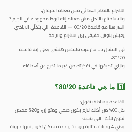
الالتزام بالنظام الغذائي مش معناه الحرمان،
والاستمتاع بالأكل مش معناه إنك تبوّظ مجهودك في الجيم ?
السر هنا هو
قاعدة 80/20
— القاعدة اللي بتخلّي الرياضي
يعيش بتوازن حقيقي بين الالتزام والراحة.
في المقال ده من
عرب فليكس
هنشرح يعني إيه قاعدة
80/20،
وازاي تطبقها في تغذيتك من غير ما تخرج عن أهدافك.
1️⃣ ما هي قاعدة 80/20؟
القاعدة ببساطة بتقول:
كل 80% من أكلك لازم يكون صحي ومتوازن، و20% ممكن
تكون للأكل اللي بتحبه.
يعني 4 وجبات مثالية ووجبة واحدة ممكن تكون فيها مرونة