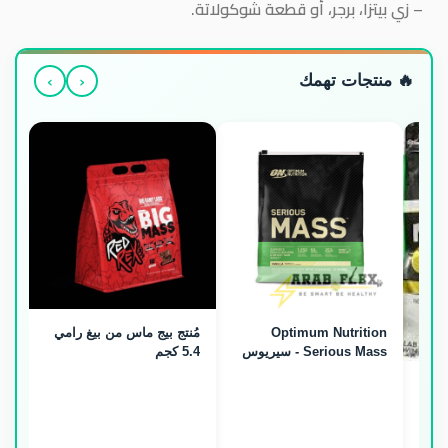
– زي بيتزا، برجر، أو قطعة شوكولاتة.
›
‹
🔥 منتجات تهمك
Optimum Nutrition
مُنتج بيج ماس من بيغ رامي
Serious Mass - سيريوس
5.4 كجم
ماس جينر (5.44kg / 16
Wi
Servings)