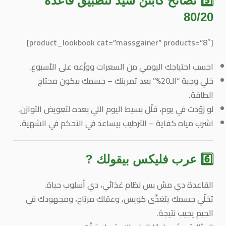
5️⃣ نصائح كابتن سيد لتطبيق قاعدة
80/20
[product_lookbook cat=”massgainer” products=”8″]
احسب احتياجك اليومي من السعرات ووزّعه على الأسبوع.
خلي وجبة “الـ20%” بعد تمرينك – جسمك بيكون محتاج
الطاقة.
لو زوّدت في يوم، قلّل بسيط اليوم اللي بعده لتعويض التوازن.
اشرب مياه كفاية – الترطيب بيساعد في التحكم في الشهية.
6️⃣ عرب فليكس بيقولك ?
القاعدة دي مش بس نظام غذائي، دي
أسلوب حياة.
تخلّي جسمك يتغذّى كويس، وعقلك مرتاح، ومجهودك في
الجيم يجيب نتيجة.