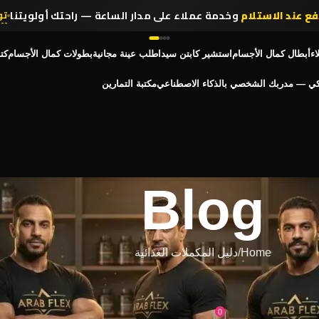
انضم لأكثر من
,314,000 رياضي
في مصر يثقون في عرب فليكس
تسو
اء
أبطال كمال الأجسام
استشير كابتن سيد
اطلب عينة مجانية
بطولات كمال الأجسام
كت
كي — مدربك الشخصي بالذكاء الاصطناعي
مكتبة التمارين
Blog
Home
دليل المكملات الغذائية
لات الغذائية
 في كمال الأجسام | Arab Flex
0
On سبتمبر 4, 2025