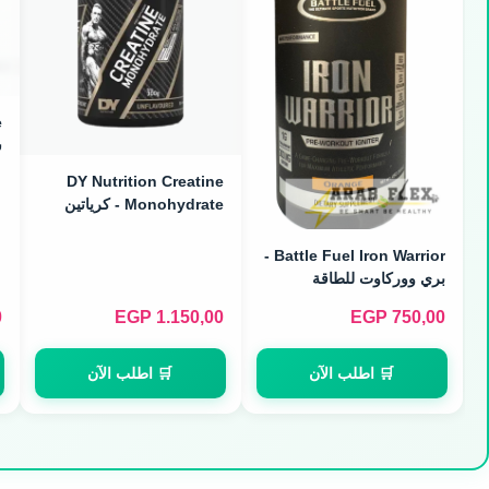
س
DY Nutrition Creatine
Monohydrate - كرياتين
مونوهيدرات نقي (300g)
Battle Fuel Iron Warrior -
بري ووركاوت للطاقة
والتركيز (30 Servings)
0
EGP
1.150,00
EGP
750,00
🛒 اطلب الآن
🛒 اطلب الآن