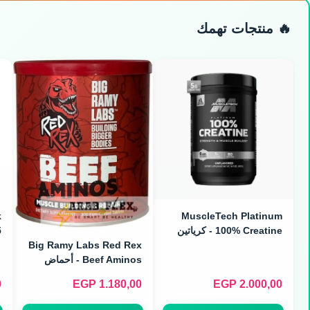
🔥 منتجات تهمك
k
MuscleTech Platinum
100% Creatine - كرياتين
مونوهيدرات نقي (400g / 80
ح
Big Ramy Labs Red Rex
Servings)
Beef Aminos - أحماض
أمينية من اللحم (300 Tabs)
0
EGP
1.180,00
EGP
2.000,00