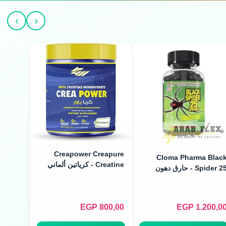
›
‹
Creapower Creapure
Cloma Pharma Blac
Creatine - كرياتين ألماني
Spider 25 - حارق دهون
نقي (250g / 50 Servings)
راري (100 Caps)
EGP
800,00
EGP
1.200,0