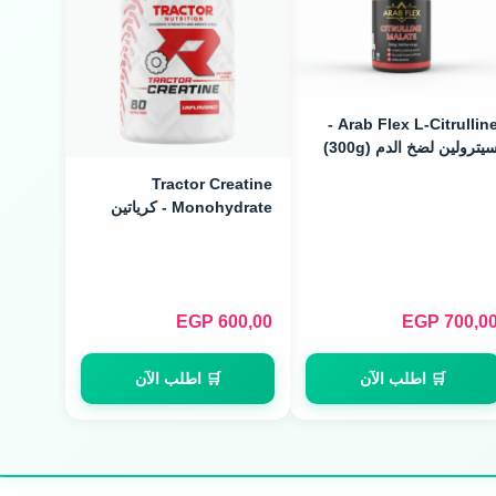
Arab Flex L-Citrulline -
يترولين لضخ الدم (300g)
Tractor Creatine
Monohydrate - كرياتين
ميكرونايزد (240g / 80
Servings)
EGP
600,00
EGP
700,0
🛒 اطلب الآن
🛒 اطلب الآن