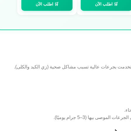
🛒 اطلب الآن
🛒 اطلب الآن
دمت بجرعات عالية تسبب مشاكل صحية (زي الكبد والكلى).
اء.
صى بيها (3–5 جرام يوميًا).