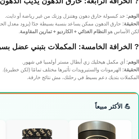
? الخرافة الرابعة: حارق الدهون يذيب الدهون
الوهم:
خد كبسولة حارق دهون وهتنزل وزنك من غير رياضة أو دايت.
الحقيقة:
حارق الدهون ممكن يساعد بنسبة بسيطة جدًا (يزود معدل الحرق 5–10
لكن الأساس هو
النظام الغذائي + الكارديو + تمارين المقاومة
.
? الخرافة الخامسة: المكملات بتبني عضل بس
الوهم:
أي مكمل هيخليك زي أبطال مستر أولمبيا في شهور.
الحقيقة:
الهرمونات والستيرويدات تأثيرها مختلف تمامًا (لكن خطيرة).
المكملات بتديك دعم بسيط في رحلتك، مش نتائج خارقة.
💪 الأكثر مبيعاً