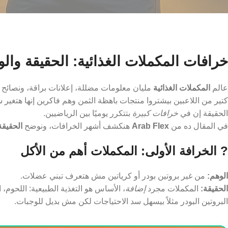
خرافات المكملات الغذائية: الحقيقة وال
عالم
المكملات الغذائية
مليان معلومات مضللة، إعلانات براقة، ونصائح 
كتير من اللاعبين بيشتروا منتجات باهظة الثمن وهم فاكرين إنها هتغير ش
الحقيقة إن في
خرافات كبيرة
بتتكرر يوميًا بين الرياضيين.
في المقال ده من
Arab Flex
هنكشف أشهر الخرافات، ونوضح
الحقيقة vs الو
? الخرافة الأولى: المكملات أهم من الأكل
الوهم:
من غير بروتين بودر أو كرياتين مش هتعرف تبني عضلات.
الحقيقة:
المكملات مجرد
إضافة
، الأساس هو التغذية الطبيعية: اللحوم،
البروتين البودر مثلاً بيسهل سد الاحتياجات لكن مش بديل للوجبات.