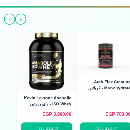
›
‹
Arab Flex Creatin
Monohydrate - كرياتين
مونوهيدرات (480g / 160
Kevin Levrone Anabolic
Servings
ISO Whey - واي بروتين
أيزوليت أنابوليك (2kg)
EGP
3.900,00
EGP
700,0
🛒 اطلب الآن
🛒 اطلب الآن