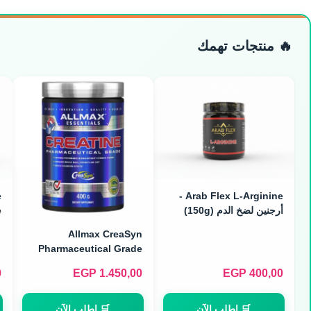
🔥 منتجات تهمك
e
Arab Flex L-Arginine -
أرجنين لضخ الدم (150g)
Allmax CreaSyn
)
Pharmaceutical Grade
Creatine - كرياتين صيدلاني
0
EGP
1.450,00
EGP
400,00
نقي (400g)
🛒 اطلب الآن
🛒 اطلب الآن