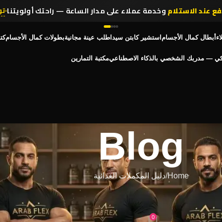
فع عند الاستلام
وخدمة عملاء على مدار الساعة — راحتك أولويتنا
تو
انضم لأكثر من
,314,000 رياضي
في مصر يثقون في عرب فليكس
تسو
اء
أبطال كمال الأجسام
استشير كابتن سيد
اطلب عينة مجانية
بطولات كمال الأجسام
كت
كي — مدربك الشخصي بالذكاء الاصطناعي
مكتبة التمارين
Blog
Home
دليل المكملات الغذائية
لات الغذائية
 أثناء التمرين | Arab Flex
0
On سبتمبر 4, 2025