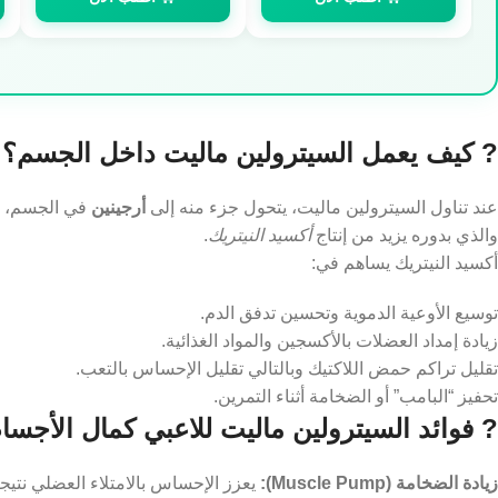
? كيف يعمل السيترولين ماليت داخل الجسم؟
عند تناول السيترولين ماليت، يتحول جزء منه إلى
أرجينين
في الجسم،
والذي بدوره يزيد من إنتاج
أكسيد النيتريك
.
أكسيد النيتريك يساهم في:
توسيع الأوعية الدموية وتحسين تدفق الدم.
زيادة إمداد العضلات بالأكسجين والمواد الغذائية.
تقليل تراكم حمض اللاكتيك وبالتالي تقليل الإحساس بالتعب.
تحفيز “البامب” أو الضخامة أثناء التمرين.
? فوائد السيترولين ماليت للاعبي كمال الأجسا
زيادة الضخامة (Muscle Pump):
يعزز الإحساس بالامتلاء العضلي نتيجة