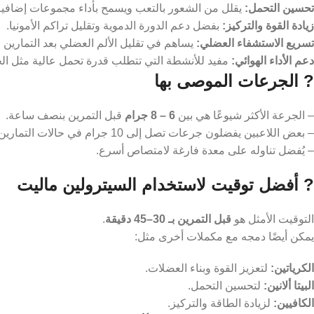
تحسين التحمل:
يقلل من الشعور بالتعب ويسمح بأداء مجموعات إضافية
زيادة القوة والتركيز:
بفضل دعم الدورة الدموية وتقليل تراكم الأمونيا.
تسريع الاستشفاء العضلي:
يساهم في تقليل الألم العضلي بعد التمارين ا
دعم الأداء الهوائي:
مفيد للأنشطة التي تتطلب قدرة تحمل عالية مثل الجر
? الجرعات الموصى بها
– الجرعة الأكثر شيوعًا هي بين
6 – 8 جرام
قبل التمرين بنصف ساعة.
– بعض اللاعبين يفضلون جرعات تصل إلى 10 جرام في حالات التمارين الشاقة.
– يُفضل تناوله على معدة فارغة لامتصاص أسرع.
? أفضل توقيت لاستخدام السيترولين ماليت
التوقيت الأمثل هو
قبل التمرين بـ 30–45 دقيقة
.
يمكن أيضًا دمجه مع مكملات أخرى مثل:
الكرياتين:
لتعزيز القوة وبناء العضلات.
البيتا ألانين:
لتحسين التحمل.
الكافيين:
لزيادة الطاقة والتركيز.