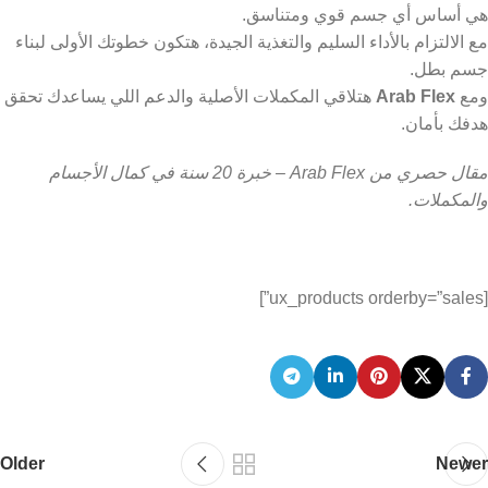
التمارين الخمسة دي:
السكوات – الديدليفت – البنش برس – الأوفرهيد
برس – الباربل رو
هي أساس أي جسم قوي ومتناسق.
مع الالتزام بالأداء السليم والتغذية الجيدة، هتكون خطوتك الأولى لبناء
جسم بطل.
ومع
Arab Flex
هتلاقي المكملات الأصلية والدعم اللي يساعدك تحقق
هدفك بأمان.
مقال حصري من Arab Flex – خبرة 20 سنة في كمال الأجسام
والمكملات.
[ux_products orderby=”sales”]