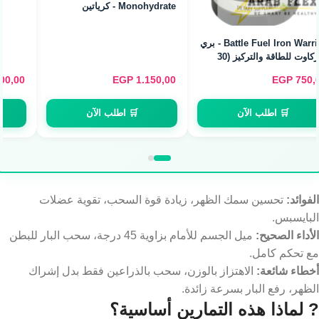
Tractor Creatine
Monohydrate - كرياتين
ميكرونايزد (240g / 80
Servings)
EGP
600,00
EGP
700,00
🛒 اطلب الآن
🛒 اطلب الآن
الفوائد:
تحسين سمك الظهر، زيادة قوة السحب، تقوية عضلات
البايسبس.
الأداء الصحيح:
ميل الجسم للأمام بزاوية 45 درجة، سحب البار للبطن
مع تحكم كامل.
أخطاء شائعة:
الاهتزاز بالوزن، سحب بالذراعين فقط بدل إشراك