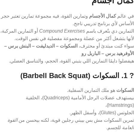
كمال أجسام
في عالم
كمال الأجسام
وتمارين القوة، فيه مجموعة تمارين تعتبر حجر
الأساس لأي برنامج تدريبي ناجح.
التمارين دي بتُعرف باسم
Compound Exercises
أو التمارين المركبة،
لأنها بتشغل أكثر من عضلة ومجموعة مفصلية في نفس الوقت.
سواء كنت مبتدئ أو محترف،
السكوات – الديدليفت – البنش برس –
الأوفرهيد برس – الباربل رو
هيفضلوا دايمًا التمارين اللي بتبني القوة، الحجم، والتناسق العضلي.
? 1. السكوات (Barbell Back Squat)
السكوات
هو ملك التمارين السفلية.
بيستهدف عضلات الرجل الأمامية (Quadriceps)، الخلفية
(Hamstrings)،
الجلوتس (Glutes)، وأسفل الظهر.
تمرين السكوات مش بس بيبني رجلين قوية، لكنه بيحسن من
القوة
العامة
للجسم.