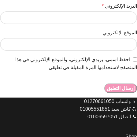
البريد الإلكتروني
*
الموقع الإلكتروني
احفظ اسمي، بريدي الإلكتروني، والموقع الإلكتروني في هذا
المتصفح لاستخدامها المرة المقبلة في تعليقي.
📱 واتساب 01270661050
💪 كابتن سيد 01005551851
📞 اتصال 01006597051