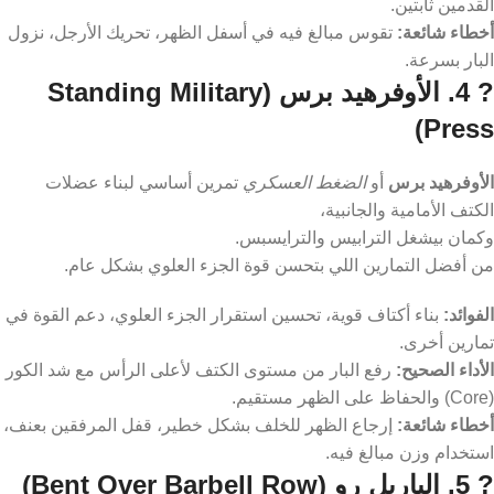
الأداء الصحيح:
نزول البار ببطء لحد الصدر ثم دفعه لأعلى مع إبقاء
القدمين ثابتين.
أخطاء شائعة:
تقوس مبالغ فيه في أسفل الظهر، تحريك الأرجل، نزول
البار بسرعة.
? 4. الأوفرهيد برس (Standing Military
Press)
الأوفرهيد برس
أو
الضغط العسكري
تمرين أساسي لبناء عضلات
الكتف الأمامية والجانبية،
وكمان بيشغل الترابيس والترايسبس.
من أفضل التمارين اللي بتحسن قوة الجزء العلوي بشكل عام.
الفوائد:
بناء أكتاف قوية، تحسين استقرار الجزء العلوي، دعم القوة في
تمارين أخرى.
الأداء الصحيح:
رفع البار من مستوى الكتف لأعلى الرأس مع شد الكور
(Core) والحفاظ على الظهر مستقيم.
أخطاء شائعة:
إرجاع الظهر للخلف بشكل خطير، قفل المرفقين بعنف،