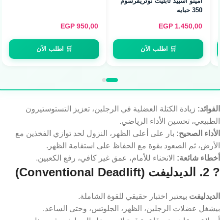
أمينو أسييد تابليت نوتريفرسوم
350 حبايه
Nutrex Research L-Arginine
1000 - أرجنين لضخ الدم (120
Caps)
EGP
950,00
EGP
1.450,00
🛒 اطلب الآن
🛒 اطلب الآن
الفوائد:
زيادة الكتلة العضلية في الرجلين، تعزيز التستوستيرون
الطبيعي، تحسين الأداء الرياضي.
الأداء الصحيح:
بار على أعلى الظهر، النزول لحد توازي الفخذين مع
الأرض، ثم الصعود بقوة مع الحفاظ على استقامة الظهر.
أخطاء شائعة:
الانحناء للأمام، عمق غير كافي، رفع الكعبين.
? 2. الديدليفت (Conventional Deadlift)
الديدليفت
بيعتبر اختبار حقيقي للقوة الشاملة.