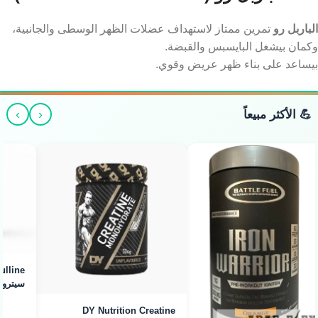
استخدام وزن مبالغ فيه.
? 5. الباربل رو (Bent Over Barbell Row)
الباربل رو
تمرين ممتاز لاستهداف عضلات الظهر الوسطى والجانبية،
وكمان بيشغل البايسبس والقبضة.
بيساعد على بناء ظهر عريض وقوي.
›
‹
💪 الأكثر مبيعاً
Arab Flex L-Citrulline -
سيترولين لضخ الدم (300g)