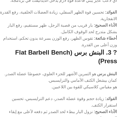
بيشغل عضلات الرجلين، الظهر، الجلوتس، وحتى الساعد.
أي لاعب عايز يبني قاعدة قوة لازم يدخل الديدليفت في برنامجه.
الفوائد:
تحسين قوة الظهر السفلي، زيادة العضلات الخلفية، رفع القدرة
الانفجارية.
الأداء الصحيح:
بار قريب من قصبة الرجل، ظهر مستقيم، رفع البار
بشكل متدرج لحد الوقوف الكامل.
أخطاء شائعة:
تقوس الظهر، رفع الوزن بسرعة بدون تحكم، استخدام
وزن أعلى من القدرة.
? 3. البنش برس (Flat Barbell Bench
Press)
البنش برس
هو التمرين الأشهر للجزء العلوي، خصوصًا عضلة الصدر.
كمان بيشغل الكتف الأمامي والترايسبس.
هو مقياس كلاسيكي للقوة بين اللاعبين.
الفوائد:
زيادة حجم وقوة عضلة الصدر، دعم الترايسبس، تحسين
استقرار الكتف.