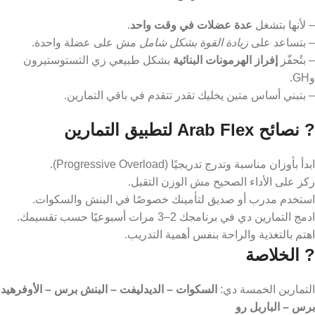
الظهر، رفع البار بسرعة زائدة.
? لماذا هذه التمارين أساسية؟
– لأنها بتشغل
عدة عضلات في وقت واحد
.
– بتساعد على
زيادة القوة بشكل شامل
مش على عضلة واحدة.
– بتُحفّز
إفراز الهرمونات البنائية
بشكل طبيعي زي التستوستيرون
وGH.
– بتبني أساس متين يخليك تقدر تتقدم في باقي التمارين.
? نصائح Arab Flex لتطبيق التمارين
ابدأ بأوزان مناسبة وتدرج تدريجيًا (Progressive Overload).
ركز على الأداء الصحيح مش الوزن التقيل.
استخدم مدرب أو صديق لتأمينك خصوصًا في البنش والسكوات.
ادمج التمارين دي في برنامجك 2–3 مرات أسبوعيًا حسب تقسيمك.
اهتم بالتغذية والراحة بنفس أهمية التدريب.
? الخلاصة