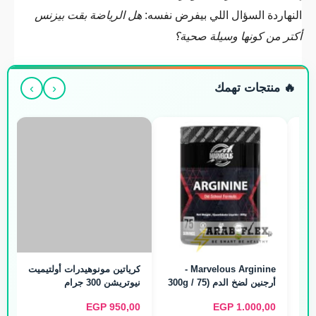
النهاردة السؤال اللي بيفرض نفسه:
هل الرياضة بقت بيزنس
أكتر من كونها وسيلة صحية؟
›
‹
🔥 منتجات تهمك
Marvelous Arginine -
كرياتين مونوهيدرات أولتيميت
أرجنين لضخ الدم (300g / 75
نيوتريشن 300 جرام
اني
Servings)