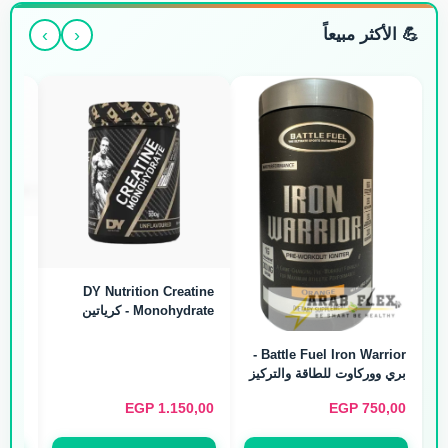
›
‹
💪 الأكثر مبيعاً
Arab Flex L-Citrulline -
سيترولين لضخ الدم (300g)
Tractor Creatine
Monohydrate - كرياتين
ميكرونايزد (240g / 80
Servings)
EGP
600,00
EGP
700,00