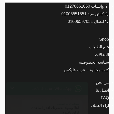
📱 واتساب 01270661050
💪 كابتن سيد 01005551851
📞 اتصال 01006597051
Shop
تتبع الطلبات
المقالات
Let's chat on WhatsApp
سياسه الخصوصيه
كتب مجانية – عرب فليكس
مبيعات عرب فليكس
اهلا وسهلا بحضرتك اقدر اساعدك
ازاي يافندم
من نحن
07:21
اتصل بنا
FAQ
اراء العملاء