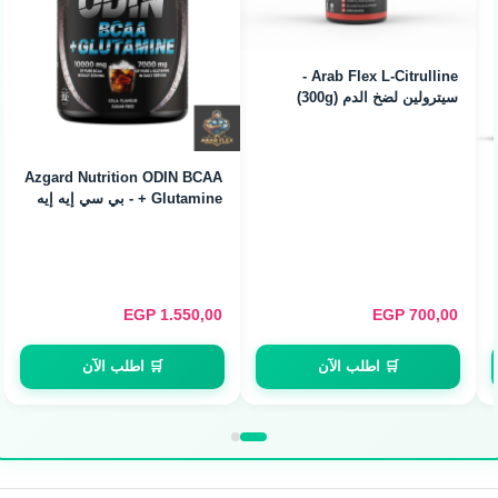
سيترولين لضخ الدم 
كرياتين مونوهيدرات بايج مان 90
جرام
Farah Secrets AAKG - أرجنين
ات (300g)
EGP
700,00
EGP
280,00
E
 اطلب الآن
🛒 اطلب الآن
🛒 اط