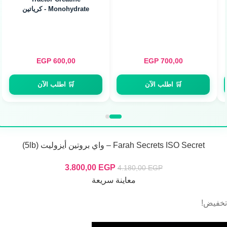
Mon - كرياتين
Monohydrate - كريا
ميكرونايزد (40g / 80
Servings)
EGP
600,00
EGP
700,00
E
🛒 اطلب الآن
🛒 اطلب الآن
Farah Secrets ISO Secret – واي بروتين أيزوليت (5lb)
3.800,00
EGP
4.180,00
EGP
معاينة سريعة
تخفيض!