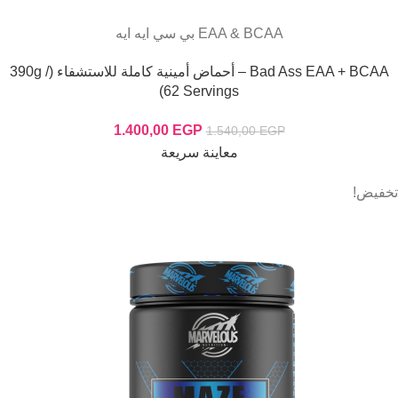
EAA & BCAA بي سي ايه ايه
Bad Ass EAA + BCAA – أحماض أمينية كاملة للاستشفاء (390g /
62 Servings)
1.400,00
EGP
1.540,00
EGP
معاينة سريعة
تخفيض!