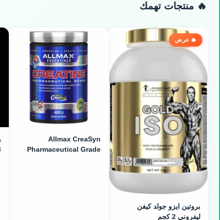
🔥 منتجات تهمك
🔥 عرض
Allmax CreaSyn
Pharmaceutical Grade
3
Creatine - كرياتين صيدلاني
نقي (400g)
بروتين ايزو جولد كيفن
ليفروني 2 كجم