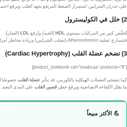
على جدران الشرايين. استمرار الضغط المرتفع يجهد القلب ويرفع احتما
2) خلل في الكوليسترول
تُخفِّض كثير من المركبات مستوى
HDL
(الجيد) وتُرفع
LDL
(الضار)،
فتتسارع عملية
Atherosclerosis
(تصلب الشرايين) وزيادة مخاطر أمرا
3) تضخم عضلة القلب (Cardiac Hypertrophy)
[product_lookbook cat=”eaabcaa” products=”8″]
كما تتضخم العضلات الهيكلية بالكورس، قد تتأثر
عضلة القلب
خصوصًا ال
ما يقلل الكفاءة الانقباضية ويرفع خطر
قصور القلب
على المدى البعيد.
💪 الأكثر مبيعاً