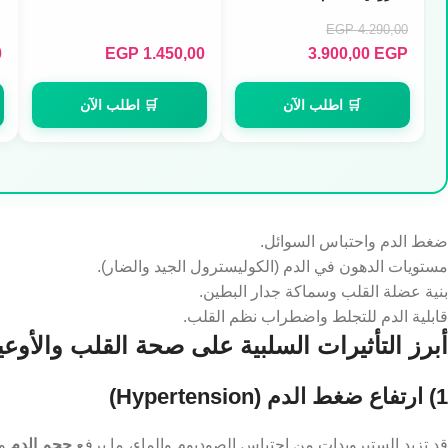
EGP
4.290,00
0
EGP
1.450,00
3.900,00
EGP
🛒 اطلب الآن
🛒 اطلب الآن
ضغط الدم واحتباس السوائل.
مستويات الدهون في الدم (الكوليسترول الجيد والضار).
بنية عضلة القلب وسماكة جدار البطين.
قابلية الدم للتجلط واضطراب نظم القلب.
أبرز التأثيرات السلبية على صحة القلب والأوعي
1) ارتفاع ضغط الدم (Hypertension)
قد تزيد الستيرويدات من احتباس الصوديوم والماء، ما يرفع
حجم الدم
وا