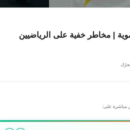
وية | مخاطر خفية على الرياضيين
حرّك
س مباشرة على: