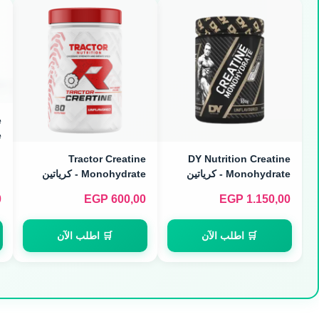
e
Tractor Creatine
DY Nutrition Creatine
)
Monohydrate - كرياتين
Monohydrate - كرياتين
مونوهيدرات نقي (300g)
ميكرونايزد (240g / 80
0
EGP
600,00
EGP
1.150,00
Servings)
🛒 اطلب الآن
🛒 اطلب الآن