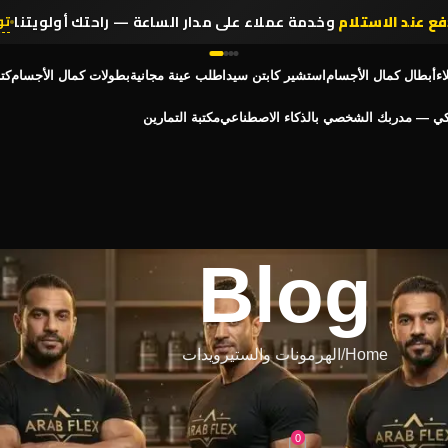
فع عند الاستلام
وخدمة عملاء على مدار الساعة — راحتك أولويتنا
تو
اء
أبطال كمال الأجسام
استشير كابتن سيد
اطلب عينة مجانية
بطولات كمال الأجسام
كت
كي — مدربك الشخصي بالذكاء الاصطناعي
مكتبة التمارين
Blog
Home
الهرمونات والستيرويدات
والستيرويدات
لدموية | مخاطر خفية على الرياضيين
0
26, 2025