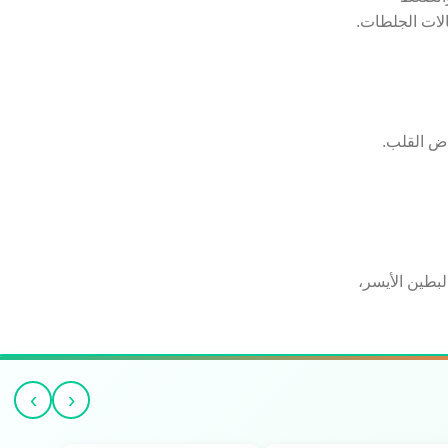
لات الجلطات.
ض القلب.
بطين الأيسر،
›
‹