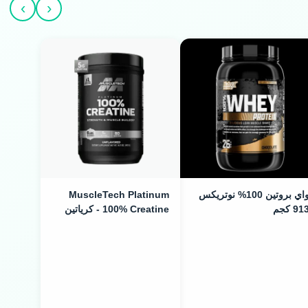
›
‹
واي بروتين 100% نوتريكس
MuscleTech Platinum
91 كجم
100% Creatine - كرياتين
مونوهيدرات نقي (400g / 80
Servings)