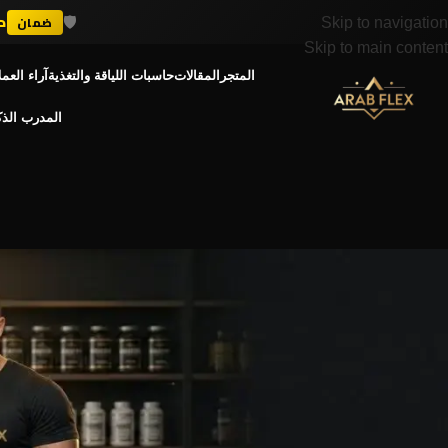
🛡️
د
ضمان
Skip to navigation
Skip to main content
المتجر
المقالات
حاسبات اللياقة والتغذية
آراء العمل
المدرب الذ
الهرمونات 
الستيرويدات وصحة القلب والأوعية ا
Posted by
admin
On أغسطس 