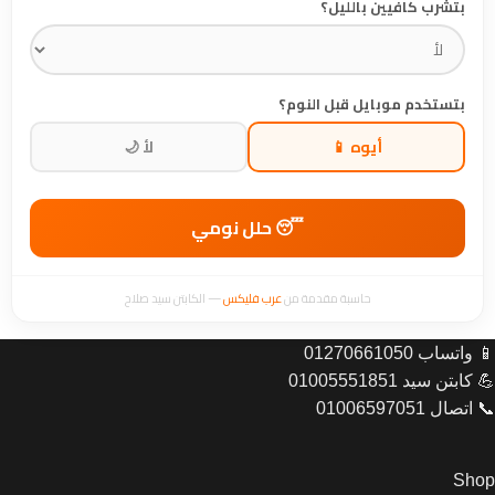
بتشرب كافيين بالليل؟
بتستخدم موبايل قبل النوم؟
أيوه 📱
لأ 🌙
😴 حلل نومي
حاسبة مقدمة من
عرب فليكس
— الكابتن سيد صلاح
📱 واتساب 01270661050
💪 كابتن سيد 01005551851
📞 اتصال 01006597051
Shop