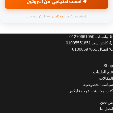
🥩 احسب احتياجي من البروتين
حاسبة مقدمة من
عرب فليكس
— الكابتن سيد صلاح
📱 واتساب 01270661050
💪 كابتن سيد 01005551851
📞 اتصال 01006597051
Shop
تتبع الطلبات
المقالات
سياسه الخصوصيه
كتب مجانية – عرب فليكس
من نحن
اتصل بنا