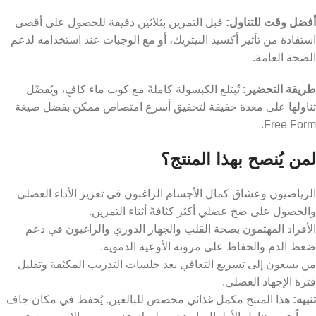
أفضل وقت للتناول:
قبل التمرين بثلاثين دقيقة للحصول على أقصى
استفادة من تأثير أكسيد النيتريك، أو مع الوجبات عند استخدامه لدعم
الصحة العامة.
طريقة التحضير:
تُبتلع الكبسولة كاملةً مع كوب ماء كافٍ، ويُفضّل
تناولها على معدة خفيفة لتحقيق أسرع امتصاص ممكن بفضل صيغة
Free Form.
لمن يُنصح بهذا المنتج؟
الرياضيون وعشاق كمال الأجسام الراغبون في تعزيز الأداء العضلي
والحصول على ضخ عضلي أكثر كثافةً أثناء التمرين.
الأفراد المهتمون بصحة القلب والجهاز الدوري والراغبون في دعم
ضغط الدم والحفاظ على مرونة الأوعية الدموية.
من يسعون إلى تسريع التعافي بعد جلسات التدريب المكثفة وتقليل
فترة الإجهاد العضلي.
تنبيه:
هذا المنتج مكمل غذائي مخصص للبالغين. يُحفظ في مكان جاف