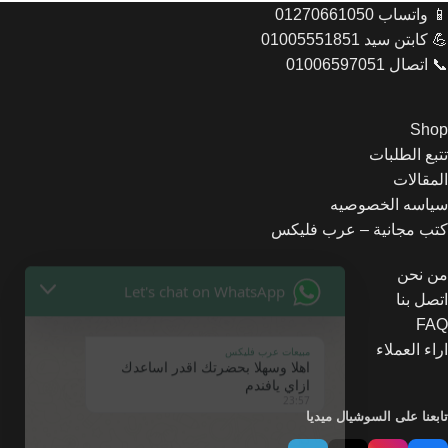
📱 واتساب 01270661050
💪 كابتن سيد 01005551851
📞 اتصال 01006597051
Shop
تتبع الطلبات
المقالات
Let's chat on WhatsApp
سياسه الخصوصيه
كتب مجانية – عرب فليكس
مبيعات عرب فليكس
اهلا وسهلا بحضرتك اقدر اساعدك
من نحن
ازاي يافندم
اتصل بنا
23:57
FAQ
اراء العملاء
تابعنا على السوشيال ميديا