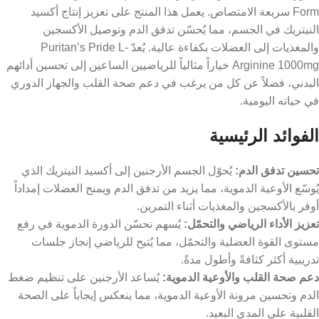
Form سريعة الامتصاص. يعمل هذا المنتج على تعزيز إنتاج أكسيد
النيتريك في الجسم، مما يُحسّن تدفق الدم وتوصيل الأكسجين
والمغذيات إلى العضلات بكفاءة عالية. يُعدّ Puritan’s Pride L-
Arginine 1000mg خياراً مثالياً للرياضيين الساعين إلى تحسين أدائهم
البدني، فضلاً عن كل من يرغب في دعم صحة القلب والجهاز الدوري
في حياته اليومية.
الفوائد الرئيسية
تحسين تدفق الدم:
يُحوّل الجسم الأرجنين إلى أكسيد النيتريك الذي
يُوسّع الأوعية الدموية، مما يزيد من تدفق الدم ويمنح العضلات إمداداً
أوفر بالأكسجين والمغذيات أثناء التمرين.
تعزيز الأداء الرياضي والتحمّل:
يُسهم تحسّن الدورة الدموية في رفع
مستوى القوة العضلية والتحمّل، مما يُتيح للرياضي إنجاز جلسات
تدريبية أكثر كثافةً وأطول مدةً.
دعم صحة القلب والأوعية الدموية:
يُساعد الأرجنين على تنظيم ضغط
الدم وتحسين مرونة الأوعية الدموية، مما ينعكس إيجاباً على الصحة
القلبية على المدى البعيد.