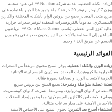
لزيادة الكتلة العضلية، تقدمه شركة FA Nutrition في عبوة ضخمة
بوزن 7 كيلوجرام توفر 20 جرعة كاملة. يتميز هذا الجينر باعتماده على
مزيج متعدد المصادر يجمع بين بروتين الواي بأشكاله المختلفة والكازين
الميسيلاري، مدعوماً بالكربوهيدرات المعقدة لتوفير سعرات حرارية
عالية تُعزز النمو العضلي. يُناسب FA Core Mass Gainer الرياضيين
الساعين إلى الضخامة والأشخاص الذين يجدون صعوبة في رفع وزن
الجسم عن طريق الغذاء وحده.
الفوائد الرئيسية
زيادة الوزن والكتلة العضلية:
يوفر المنتج محتوى مرتفعاً من السعرات
الحرارية والكربوهيدرات المعقدة، مما يُهيئ الجسم لبيئة الابتنائية
اللازمة لاكتساب الوزن والضخامة بصورة فعّالة.
تغذية عضلية متواصلة ومتدرجة:
يجمع المنتج بين بروتين سريع
الامتصاص كالواي الهيدروليزد، ومتوسط السرعة كالواي كونسنتريت،
وبطيء الامتصاص كالكازين الميسيلاري؛ مما يضمن إمداد العضلات
بالأحماض الأمينية على مدار ساعات متتالية.
استشفاء أسرع بعد التمرين:
يحتوي المنتج على الأحماض الأمينية