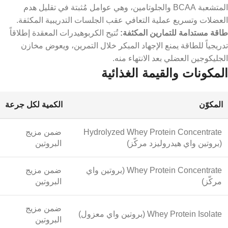
المتشعبة BCAA والجلوتامين، وهي عوامل مُثبتة في تقليل هدم
العضلات وتسريع عملية التعافي عقب الجلسات التدريبية المكثفة.
طاقة مستدامة للتمارين المكثفة:
تُتيح الكربوهيدرات المعقدة إطلاقاً
تدريجياً للطاقة يمنع الإجهاد المبكر خلال التمرين، ويعوض مخازن
الجليكوجين العضلي بعد الانتهاء منه.
المكونات والقيمة الغذائية
المكوّن
الكمية لكل جرعة
Hydrolyzed Whey Protein Concentrate
ضمن مزيج
(بروتين واي هيدروليزد مركّز)
البروتين
Whey Protein Concentrate (بروتين واي
ضمن مزيج
مركّز)
البروتين
ضمن مزيج
Whey Protein Isolate (بروتين واي معزول)
البروتين