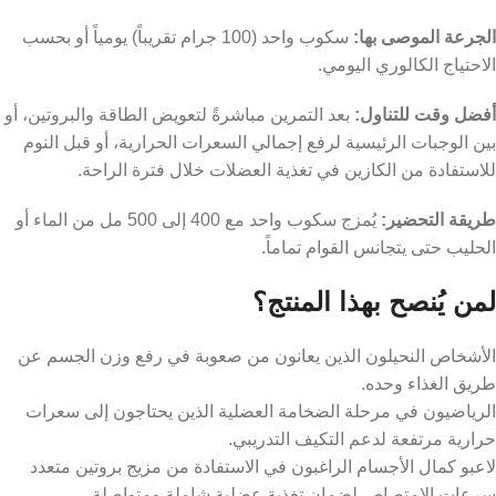
الجرعة الموصى بها:
سكوب واحد (100 جرام تقريباً) يومياً أو بحسب
الاحتياج الكالوري اليومي.
أفضل وقت للتناول:
بعد التمرين مباشرةً لتعويض الطاقة والبروتين، أو
بين الوجبات الرئيسية لرفع إجمالي السعرات الحرارية، أو قبل النوم
للاستفادة من الكازين في تغذية العضلات خلال فترة الراحة.
طريقة التحضير:
يُمزج سكوب واحد مع 400 إلى 500 مل من الماء أو
الحليب حتى يتجانس القوام تماماً.
لمن يُنصح بهذا المنتج؟
الأشخاص النحيلون الذين يعانون من صعوبة في رفع وزن الجسم عن
طريق الغذاء وحده.
الرياضيون في مرحلة الضخامة العضلية الذين يحتاجون إلى سعرات
حرارية مرتفعة لدعم التكيف التدريبي.
لاعبو كمال الأجسام الراغبون في الاستفادة من مزيج بروتين متعدد
سرعات الامتصاص لضمان تغذية عضلية شاملة ومتواصلة.