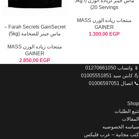
ماس جينر لزيادة الوزن (5kg /
20 Servings)
إضافة إلى السلة
منتجات زياده الوزن MASS
Farah Secrets GainSecret –
GAINER
ماس جينر للضخامة (5kg)
1.300,00
EGP
منتجات زياده الوزن MASS
GAINER
2.850,00
EGP
📱 واتساب 01270661050
💪 كابتن سيد 01005551851
📞 اتصال 01006597051
Shop
تتبع الطلبات
المقالات
Let's chat on WhatsApp
سياسه الخصوصيه
كتب مجانية – عرب فليكس