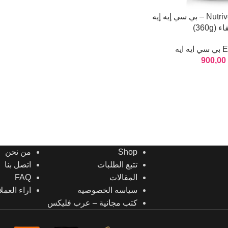
Nutriversum BCAA 2:1:1 – بي سي إيه إيه
360g)
يه
900,00
Shop
من نحن
تتبع الطلبات
اتصل بنا
المقالات
FAQ
سياسه الخصوصيه
اراء العملا
كتب مجانية – عرب فليكس