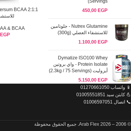
Servings)
450,00
EGP
للاستشفاء (
Nutrex Glutamine - جلوتامين
EAA & BCAA بي سي ايه ا
للاستشفاء العضلي (300g)
EGP
1.100,00
EGP
Dymatize ISO100 Whey
Protein Isolate - واي بروتين
أيزوليت (2.3kg / 75 Servings)
5.150,00
EGP
📱 واتساب 01270661050
💪 كابتن سيد 01005551851
📞 اتصال 01006597051
© 2006 – 2026 Arab Flex. جميع الحقوق محفوظة