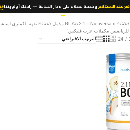
فع عند الاستلام
وخدمة عملاء على مدار الساعة — راحتك أولويتنا
تو
اء
أبطال كمال الأجسام
استشير كابتن سيد
اطلب عينة مجانية
بطولات كمال الأجسام
كت
كي — مدربك الشخصي بالذكاء الاصطناعي
مكتبة التمارين
24