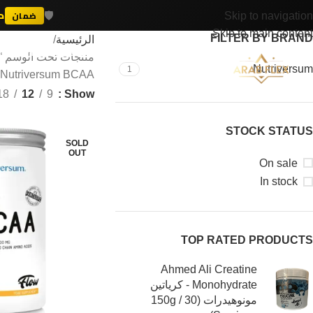
🛡️
د
ضمان
Skip to navigation
Skip to main content
FILTER BY BRAND
الرئيسية
المتجر
المقالات
حاسبات اللياقة والتغذية
آراء العمل
Nutriversum
1
Nutriversum BCAA للرياضيين مكملات عرب فليكس”
المدرب الذ
18
12
9
Show
STOCK STATUS
SOLD
OUT
On sale
In stock
TOP RATED PRODUCTS
Ahmed Ali Creatine
Monohydrate - كرياتين
مونوهيدرات (150g / 30