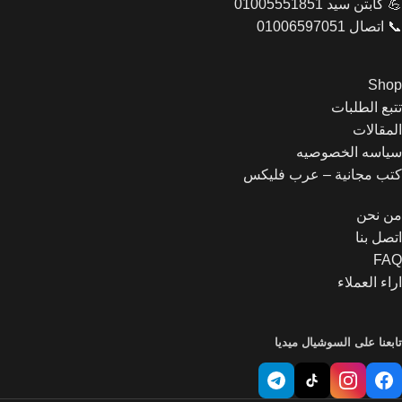
💪 كابتن سيد 01005551851
📞 اتصال 01006597051
Shop
تتبع الطلبات
المقالات
سياسه الخصوصيه
كتب مجانية – عرب فليكس
من نحن
اتصل بنا
FAQ
اراء العملاء
تابعنا على السوشيال ميديا