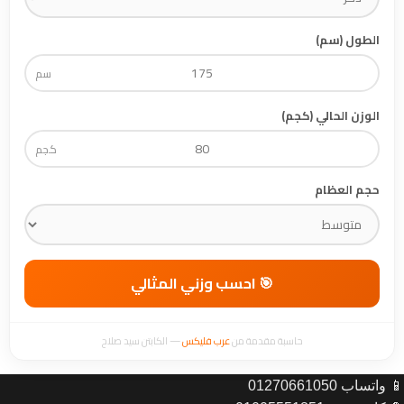
الطول (سم)
سم
الوزن الحالي (كجم)
كجم
حجم العظام
🎯 احسب وزني المثالي
حاسبة مقدمة من
عرب فليكس
— الكابتن سيد صلاح
📱 واتساب 01270661050