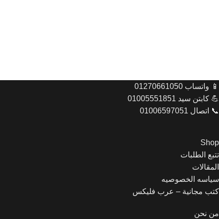
📱 واتساب 01270661050
💪 كابتن سيد 01005551851
📞 اتصال 01006597051
Shop
تتبع الطلبات
المقالات
سياسه الخصوصيه
كتب مجانية – عرب فليكس
من نحن